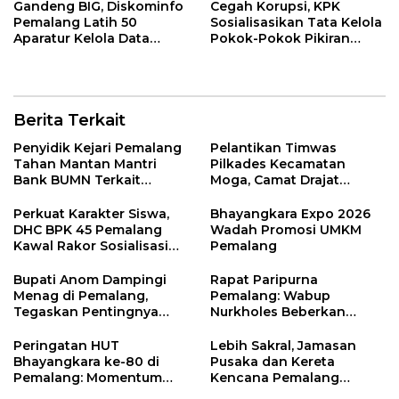
Gandeng BIG, Diskominfo
Cegah Korupsi, KPK
Pemalang Latih 50
Sosialisasikan Tata Kelola
Aparatur Kelola Data
Pokok-Pokok Pikiran
Spasial Daerah
DPRD di Pemalang
Berita Terkait
Penyidik Kejari Pemalang
Pelantikan Timwas
Tahan Mantan Mantri
Pilkades Kecamatan
Bank BUMN Terkait
Moga, Camat Drajat
Korupsi Dana KUR
Ingatkan Aturan dan
Larangan
Perkuat Karakter Siswa,
Bhayangkara Expo 2026
DHC BPK 45 Pemalang
Wadah Promosi UMKM
Kawal Rakor Sosialisasi
Pemalang
Nilai Kejuangan 45 di
Petarukan
Bupati Anom Dampingi
Rapat Paripurna
Menag di Pemalang,
Pemalang: Wabup
Tegaskan Pentingnya
Nurkholes Beberkan
Legalitas Hukum Buku
Jawaban Atas 98
Nikah
Masukan Fraksi DPRD
Peringatan HUT
Lebih Sakral, Jamasan
Bhayangkara ke-80 di
Pusaka dan Kereta
Pemalang: Momentum
Kencana Pemalang
Perkuat Toleransi dan
Digelar Malam Hari di