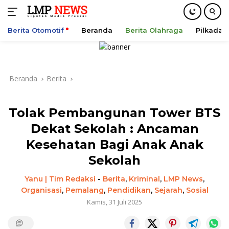
Berita Otomotif
Beranda
Berita Olahraga
Pilkada
Langsung
ke
konten
Beranda
Berita
Tolak Pembangunan Tower BTS
Dekat Sekolah : Ancaman
Kesehatan Bagi Anak Anak
Sekolah
Yanu | Tim Redaksi
-
Berita
,
Kriminal
,
LMP News
,
Organisasi
,
Pemalang
,
Pendidikan
,
Sejarah
,
Sosial
Kamis, 31 Juli 2025