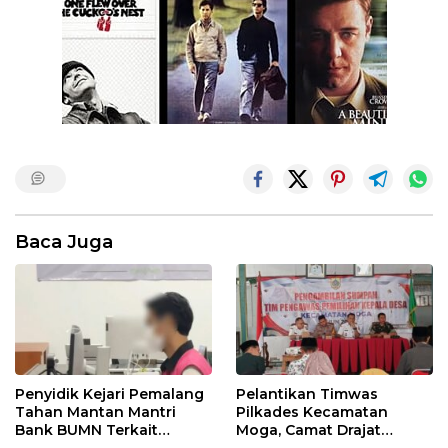
Baca Juga
Penyidik Kejari Pemalang
Pelantikan Timwas
Tahan Mantan Mantri
Pilkades Kecamatan
Bank BUMN Terkait
Moga, Camat Drajat
Korupsi Dana KUR
Ingatkan Aturan dan