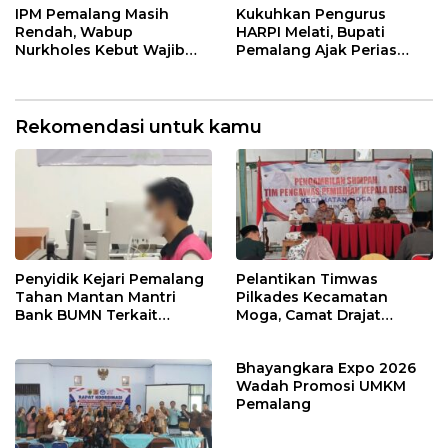
Kamtibmas
Ndalem Notonagoro
IPM Pemalang Masih
Kukuhkan Pengurus
Rendah, Wabup
HARPI Melati, Bupati
Nurkholes Kebut Wajib
Pemalang Ajak Perias
Belajar 1 Tahun Pra-SD
Jaga Warisan Budaya
Rekomendasi untuk kamu
Penyidik Kejari Pemalang
Pelantikan Timwas
Tahan Mantan Mantri
Pilkades Kecamatan
Bank BUMN Terkait
Moga, Camat Drajat
Korupsi Dana KUR
Ingatkan Aturan dan
Larangan
Bhayangkara Expo 2026
Wadah Promosi UMKM
Pemalang