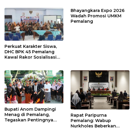
Larangan
Bhayangkara Expo 2026
Wadah Promosi UMKM
Pemalang
Perkuat Karakter Siswa,
DHC BPK 45 Pemalang
Kawal Rakor Sosialisasi
Nilai Kejuangan 45 di
Petarukan
Bupati Anom Dampingi
Menag di Pemalang,
Rapat Paripurna
Tegaskan Pentingnya
Pemalang: Wabup
Legalitas Hukum Buku
Nurkholes Beberkan
Nikah
Jawaban Atas 98