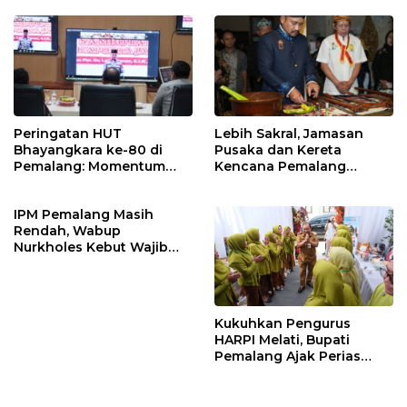
Masukan Fraksi DPRD
Peringatan HUT
Lebih Sakral, Jamasan
Bhayangkara ke-80 di
Pusaka dan Kereta
Pemalang: Momentum
Kencana Pemalang
Perkuat Toleransi dan
Digelar Malam Hari di
Kamtibmas
Ndalem Notonagoro
IPM Pemalang Masih
Rendah, Wabup
Nurkholes Kebut Wajib
Belajar 1 Tahun Pra-SD
Kukuhkan Pengurus
HARPI Melati, Bupati
Pemalang Ajak Perias
Jaga Warisan Budaya