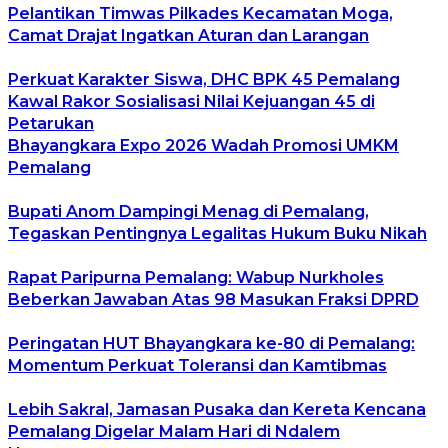
Pelantikan Timwas Pilkades Kecamatan Moga,
Camat Drajat Ingatkan Aturan dan Larangan
Perkuat Karakter Siswa, DHC BPK 45 Pemalang
Kawal Rakor Sosialisasi Nilai Kejuangan 45 di
Petarukan
Bhayangkara Expo 2026 Wadah Promosi UMKM
Pemalang
Bupati Anom Dampingi Menag di Pemalang,
Tegaskan Pentingnya Legalitas Hukum Buku Nikah
Rapat Paripurna Pemalang: Wabup Nurkholes
Beberkan Jawaban Atas 98 Masukan Fraksi DPRD
Peringatan HUT Bhayangkara ke-80 di Pemalang:
Momentum Perkuat Toleransi dan Kamtibmas
Lebih Sakral, Jamasan Pusaka dan Kereta Kencana
Pemalang Digelar Malam Hari di Ndalem