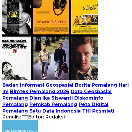
Badan Informasi Geospasial
Berita Pemalang Hari
Ini
Bimtek Pemalang 2026
Data Geospasial
Pemalang
Dian Ika Siswanti
Diskominfo
Pemalang
Pemkab Pemalang
Peta Digital
Pemalang
Satu Data Indonesia
Titi Resmiati
Penulis: ***
Editor: Redaksi