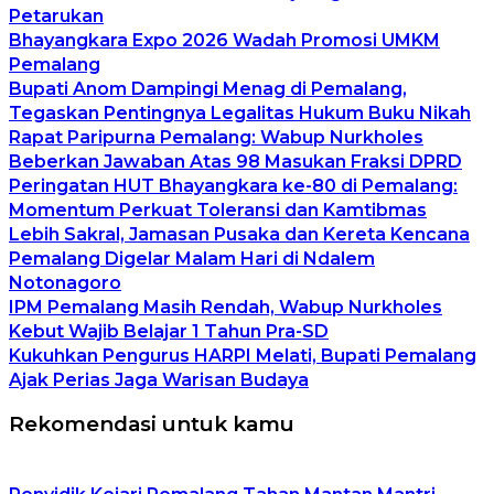
Petarukan
Bhayangkara Expo 2026 Wadah Promosi UMKM
Pemalang
Bupati Anom Dampingi Menag di Pemalang,
Tegaskan Pentingnya Legalitas Hukum Buku Nikah
Rapat Paripurna Pemalang: Wabup Nurkholes
Beberkan Jawaban Atas 98 Masukan Fraksi DPRD
Peringatan HUT Bhayangkara ke-80 di Pemalang:
Momentum Perkuat Toleransi dan Kamtibmas
Lebih Sakral, Jamasan Pusaka dan Kereta Kencana
Pemalang Digelar Malam Hari di Ndalem
Notonagoro
IPM Pemalang Masih Rendah, Wabup Nurkholes
Kebut Wajib Belajar 1 Tahun Pra-SD
Kukuhkan Pengurus HARPI Melati, Bupati Pemalang
Ajak Perias Jaga Warisan Budaya
Rekomendasi untuk kamu