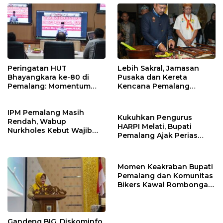
Peringatan HUT
Lebih Sakral, Jamasan
Bhayangkara ke-80 di
Pusaka dan Kereta
Pemalang: Momentum
Kencana Pemalang
Perkuat Toleransi dan
Digelar Malam Hari di
Kamtibmas
Ndalem Notonagoro
IPM Pemalang Masih
Kukuhkan Pengurus
Rendah, Wabup
HARPI Melati, Bupati
Nurkholes Kebut Wajib
Pemalang Ajak Perias
Belajar 1 Tahun Pra-SD
Jaga Warisan Budaya
Momen Keakraban Bupati
Pemalang dan Komunitas
Bikers Kawal Rombongan
Gowes Iran ke GCC
Gandeng BIG, Diskominfo