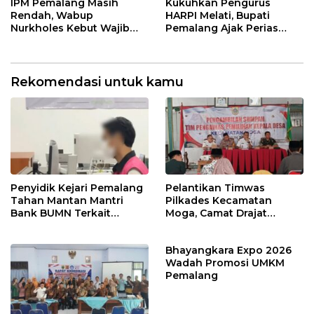
Kamtibmas
Ndalem Notonagoro
IPM Pemalang Masih
Kukuhkan Pengurus
Rendah, Wabup
HARPI Melati, Bupati
Nurkholes Kebut Wajib
Pemalang Ajak Perias
Belajar 1 Tahun Pra-SD
Jaga Warisan Budaya
Rekomendasi untuk kamu
Penyidik Kejari Pemalang
Pelantikan Timwas
Tahan Mantan Mantri
Pilkades Kecamatan
Bank BUMN Terkait
Moga, Camat Drajat
Korupsi Dana KUR
Ingatkan Aturan dan
Larangan
Bhayangkara Expo 2026
Wadah Promosi UMKM
Pemalang