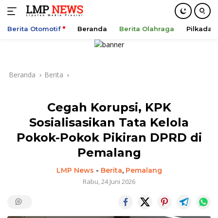
Berita Otomotif
Beranda
Berita Olahraga
Pilkada
Langsung
ke
konten
Beranda
Berita
Cegah Korupsi, KPK
Sosialisasikan Tata Kelola
Pokok-Pokok Pikiran DPRD di
Pemalang
LMP News
-
Berita
,
Pemalang
Rabu, 24 Juni 2026