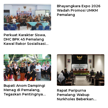
Larangan
Bhayangkara Expo 2026
Wadah Promosi UMKM
Pemalang
Perkuat Karakter Siswa,
DHC BPK 45 Pemalang
Kawal Rakor Sosialisasi
Nilai Kejuangan 45 di
Petarukan
Bupati Anom Dampingi
Menag di Pemalang,
Rapat Paripurna
Tegaskan Pentingnya
Pemalang: Wabup
Legalitas Hukum Buku
Nurkholes Beberkan
Nikah
Jawaban Atas 98
Masukan Fraksi DPRD