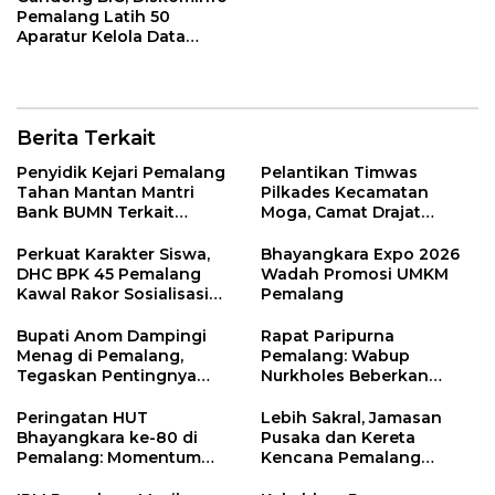
Pemalang Latih 50
Aparatur Kelola Data
Spasial Daerah
Berita Terkait
Penyidik Kejari Pemalang
Pelantikan Timwas
Tahan Mantan Mantri
Pilkades Kecamatan
Bank BUMN Terkait
Moga, Camat Drajat
Korupsi Dana KUR
Ingatkan Aturan dan
Larangan
Perkuat Karakter Siswa,
Bhayangkara Expo 2026
DHC BPK 45 Pemalang
Wadah Promosi UMKM
Kawal Rakor Sosialisasi
Pemalang
Nilai Kejuangan 45 di
Petarukan
Bupati Anom Dampingi
Rapat Paripurna
Menag di Pemalang,
Pemalang: Wabup
Tegaskan Pentingnya
Nurkholes Beberkan
Legalitas Hukum Buku
Jawaban Atas 98
Nikah
Masukan Fraksi DPRD
Peringatan HUT
Lebih Sakral, Jamasan
Bhayangkara ke-80 di
Pusaka dan Kereta
Pemalang: Momentum
Kencana Pemalang
Perkuat Toleransi dan
Digelar Malam Hari di