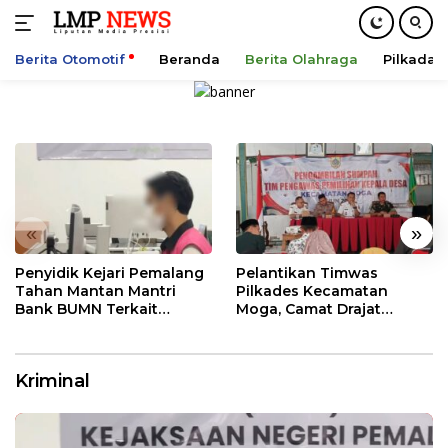
Berita Otomotif
Beranda
Berita Olahraga
Pilkada
Langsung
ke
konten
«
»
Penyidik Kejari Pemalang
Pelantikan Timwas
Tahan Mantan Mantri
Pilkades Kecamatan
Bank BUMN Terkait
Moga, Camat Drajat
Korupsi Dana KUR
Ingatkan Aturan dan
Larangan
Kriminal