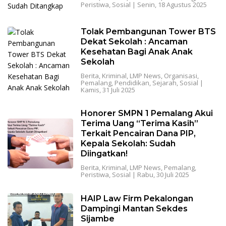
Peristiwa
,
Sosial
|
Senin, 18 Agustus 2025
Tolak Pembangunan Tower BTS
Dekat Sekolah : Ancaman
Kesehatan Bagi Anak Anak
Sekolah
Berita
,
Kriminal
,
LMP News
,
Organisasi
,
Pemalang
,
Pendidikan
,
Sejarah
,
Sosial
|
Kamis, 31 Juli 2025
Honorer SMPN 1 Pemalang Akui
Terima Uang “Terima Kasih”
Terkait Pencairan Dana PIP,
Kepala Sekolah: Sudah
Diingatkan!
Berita
,
Kriminal
,
LMP News
,
Pemalang
,
Peristiwa
,
Sosial
|
Rabu, 30 Juli 2025
HAIP Law Firm Pekalongan
Dampingi Mantan Sekdes
Sijambe