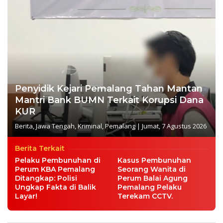
Penyidik Kejari Pemalang Tahan Mantan
Mantri Bank BUMN Terkait Korupsi Dana
KUR
Berita
,
Jawa Tengah
,
Kriminal
,
Pemalang
|
Jumat, 7 Agustus 2026
Berita Terkait
Pelaku Pembunuhan di
Kasus Pembunuhan
Perum KBA Pemalang
Seorang Wanita di
Ditangkap: Polisi
Perum Balai Agung
Ungkap Fakta di Balik
Pemalang Pelaku
Layar!
Terekam CCTV.