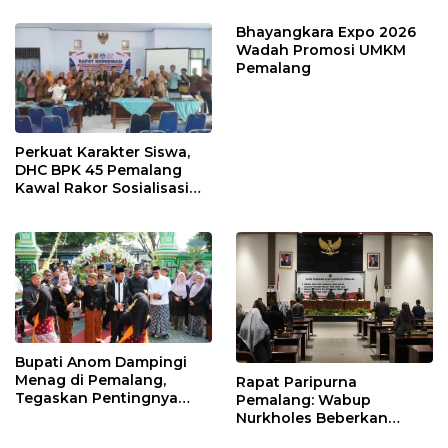
Larangan
Bhayangkara Expo 2026
Wadah Promosi UMKM
Pemalang
Perkuat Karakter Siswa,
DHC BPK 45 Pemalang
Kawal Rakor Sosialisasi
Nilai Kejuangan 45 di
Petarukan
Bupati Anom Dampingi
Menag di Pemalang,
Rapat Paripurna
Tegaskan Pentingnya
Pemalang: Wabup
Legalitas Hukum Buku
Nurkholes Beberkan
Nikah
Jawaban Atas 98