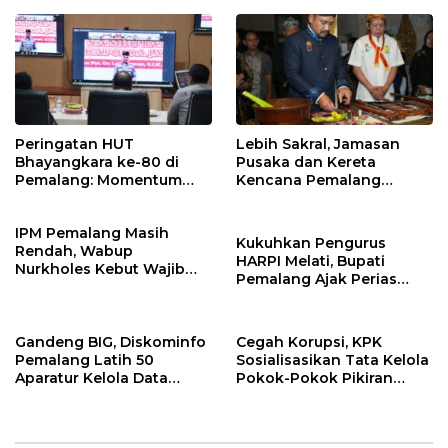
Masukan Fraksi DPRD
Peringatan HUT
Lebih Sakral, Jamasan
Bhayangkara ke-80 di
Pusaka dan Kereta
Pemalang: Momentum
Kencana Pemalang
Perkuat Toleransi dan
Digelar Malam Hari di
Kamtibmas
Ndalem Notonagoro
IPM Pemalang Masih
Kukuhkan Pengurus
Rendah, Wabup
HARPI Melati, Bupati
Nurkholes Kebut Wajib
Pemalang Ajak Perias
Belajar 1 Tahun Pra-SD
Jaga Warisan Budaya
Gandeng BIG, Diskominfo
Cegah Korupsi, KPK
Pemalang Latih 50
Sosialisasikan Tata Kelola
Aparatur Kelola Data
Pokok-Pokok Pikiran
Spasial Daerah
DPRD di Pemalang