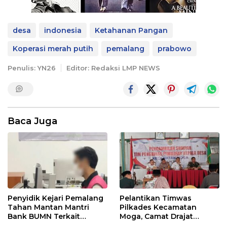
desa
indonesia
Ketahanan Pangan
Koperasi merah putih
pemalang
prabowo
Penulis: YN26
Editor: Redaksi LMP NEWS
Baca Juga
Penyidik Kejari Pemalang
Pelantikan Timwas
Tahan Mantan Mantri
Pilkades Kecamatan
Bank BUMN Terkait
Moga, Camat Drajat
Korupsi Dana KUR
Ingatkan Aturan dan