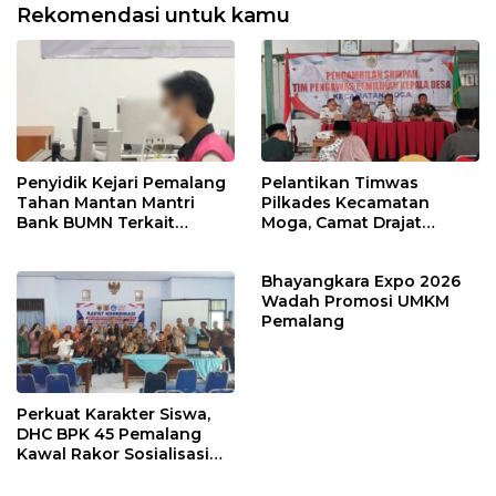
Rekomendasi untuk kamu
Penyidik Kejari Pemalang
Pelantikan Timwas
Tahan Mantan Mantri
Pilkades Kecamatan
Bank BUMN Terkait
Moga, Camat Drajat
Korupsi Dana KUR
Ingatkan Aturan dan
Larangan
Bhayangkara Expo 2026
Wadah Promosi UMKM
Pemalang
Perkuat Karakter Siswa,
DHC BPK 45 Pemalang
Kawal Rakor Sosialisasi
Nilai Kejuangan 45 di
Petarukan