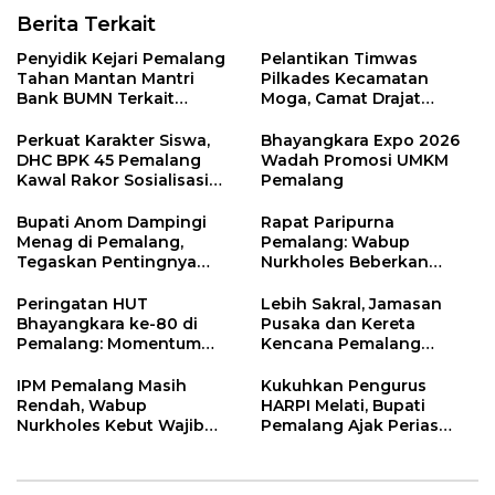
Berita Terkait
Penyidik Kejari Pemalang
Pelantikan Timwas
Tahan Mantan Mantri
Pilkades Kecamatan
Bank BUMN Terkait
Moga, Camat Drajat
Korupsi Dana KUR
Ingatkan Aturan dan
Larangan
Perkuat Karakter Siswa,
Bhayangkara Expo 2026
DHC BPK 45 Pemalang
Wadah Promosi UMKM
Kawal Rakor Sosialisasi
Pemalang
Nilai Kejuangan 45 di
Petarukan
Bupati Anom Dampingi
Rapat Paripurna
Menag di Pemalang,
Pemalang: Wabup
Tegaskan Pentingnya
Nurkholes Beberkan
Legalitas Hukum Buku
Jawaban Atas 98
Nikah
Masukan Fraksi DPRD
Peringatan HUT
Lebih Sakral, Jamasan
Bhayangkara ke-80 di
Pusaka dan Kereta
Pemalang: Momentum
Kencana Pemalang
Perkuat Toleransi dan
Digelar Malam Hari di
Kamtibmas
Ndalem Notonagoro
IPM Pemalang Masih
Kukuhkan Pengurus
Rendah, Wabup
HARPI Melati, Bupati
Nurkholes Kebut Wajib
Pemalang Ajak Perias
Belajar 1 Tahun Pra-SD
Jaga Warisan Budaya