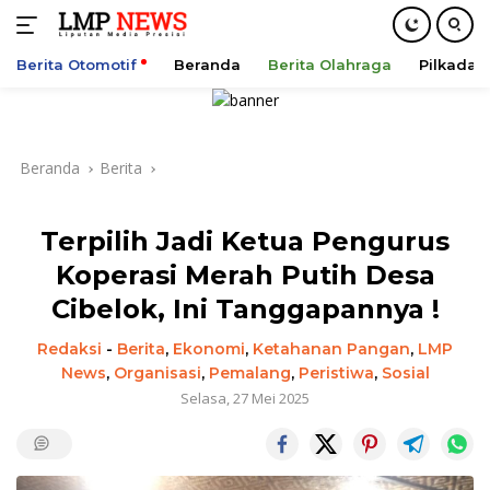
Berita Otomotif
Beranda
Berita Olahraga
Pilkada
Langsung
ke
konten
Beranda
Berita
Terpilih Jadi Ketua Pengurus
Koperasi Merah Putih Desa
Cibelok, Ini Tanggapannya !
Redaksi
-
Berita
,
Ekonomi
,
Ketahanan Pangan
,
LMP
News
,
Organisasi
,
Pemalang
,
Peristiwa
,
Sosial
Selasa, 27 Mei 2025