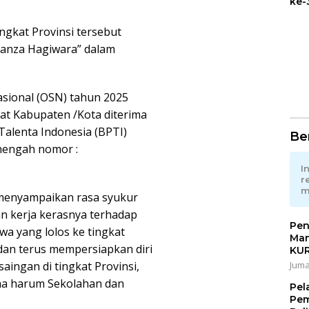
ke-
Mul
Pem
ngkat Provinsi tersebut
oanza Hagiwara” dalam
sional (OSN) tahun 2025
at Kabupaten /Kota diterima
Talenta Indonesia (BPTI)
Ber
nengah nomor :
I
r
m
menyampaikan rasa syukur
n kerja kerasnya terhadap
Pen
wa yang lolos ke tingkat
Man
 dan terus mempersiapkan diri
KU
ingan di tingkat Provinsi,
Juma
a harum Sekolahan dan
Pel
Pem