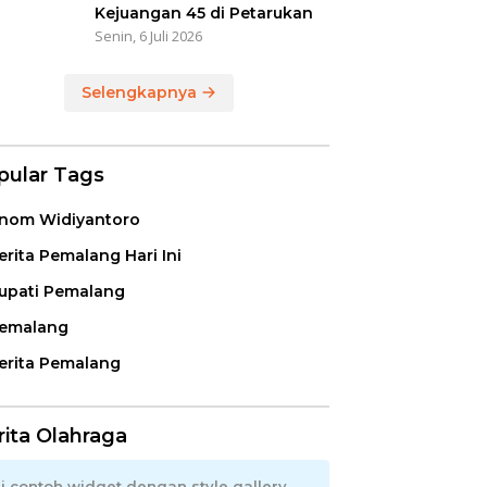
Kejuangan 45 di Petarukan
Senin, 6 Juli 2026
Selengkapnya
pular Tags
nom Widiyantoro
erita Pemalang Hari Ini
upati Pemalang
emalang
erita Pemalang
rita Olahraga
ni contoh widget dengan style gallery