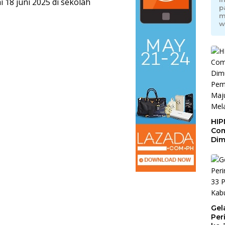
 18 juni 2025 di sekolah
p
m
w
HIP
Com
Dim
Pem
Maj
Mel
Gel
Per