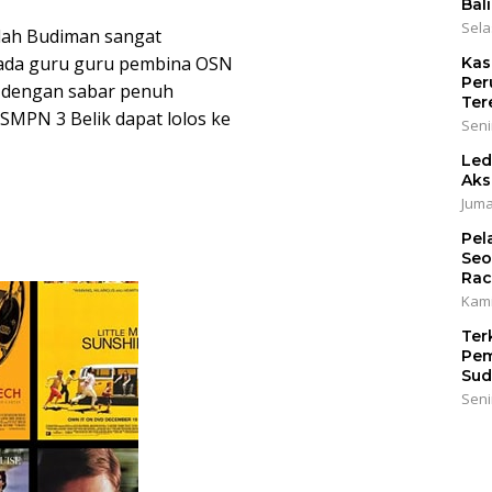
Bali
Sela
lah Budiman sangat
pada guru guru pembina OSN
Kas
Per
 dengan sabar penuh
Ter
 SMPN 3 Belik dapat lolos ke
Seni
Led
Aks
Juma
Pel
Seo
Rac
Kami
Ter
Pem
Sud
Seni