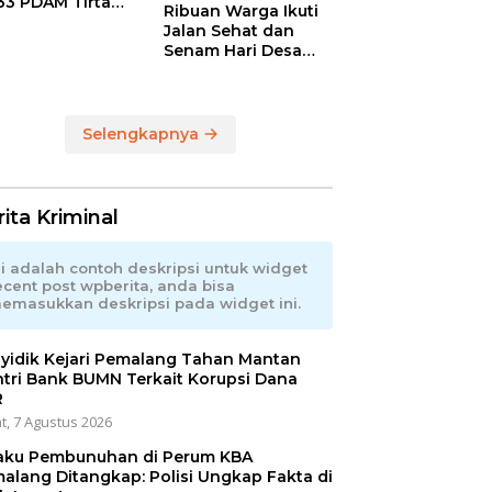
33 PDAM Tirta
Ribuan Warga Ikuti
ia Kabupaten
Jalan Sehat dan
alang
Senam Hari Desa
Nasional, Bupati
Anom Serahkan
Hadiah Utama
Sepeda Gunung
Selengkapnya
ita Kriminal
ni adalah contoh deskripsi untuk widget
ecent post wpberita, anda bisa
emasukkan deskripsi pada widget ini.
yidik Kejari Pemalang Tahan Mantan
tri Bank BUMN Terkait Korupsi Dana
R
t, 7 Agustus 2026
aku Pembunuhan di Perum KBA
alang Ditangkap: Polisi Ungkap Fakta di