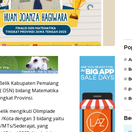
Po
A
B
B
Belik Kabupaten Pemalang
p
l ( OSN) bidang Matematika
ngkat Provinsi.
B
lik mengikuti Olimpiade
Be
 /Kota dengan 3 bidang yaitu
P/MTs/Sederajat, yang
I