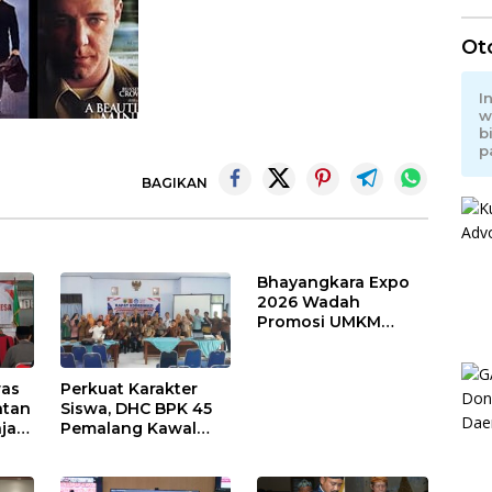
Ot
I
w
b
p
BAGIKAN
Bhayangkara Expo
2026 Wadah
Promosi UMKM
Pemalang
was
Perkuat Karakter
atan
Siswa, DHC BPK 45
jat
Pemalang Kawal
 dan
Rakor Sosialisasi
Nilai Kejuangan 45
di Petarukan