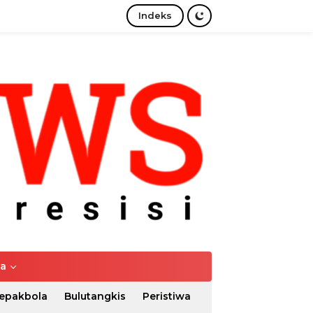
Indeks
tutup
ya
epakbola
Bulutangkis
Peristiwa