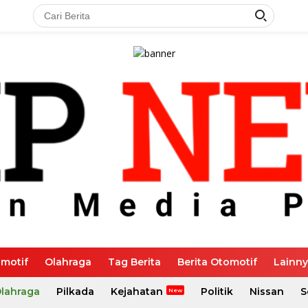
motif
Olahraga
Tag Berita
Berita Otomotif
Lainn
Olahraga
Pilkada
Kejahatan
Politik
Nissan
S