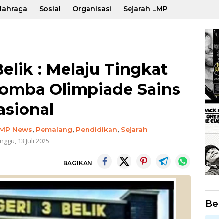
lahraga
Sosial
Organisasi
Sejarah LMP
elik : Melaju Tingkat
Lomba Olimpiade Sains
asional
MP News
,
Pemalang
,
Pendidikan
,
Sejarah
nggu, 13 Juli 2025
BAGIKAN
Be