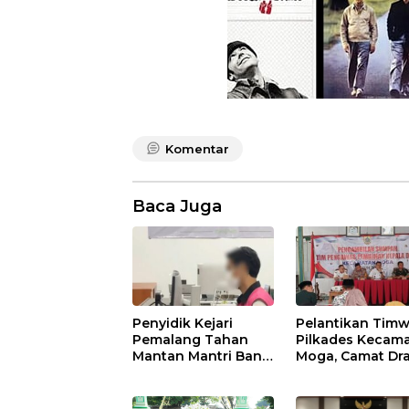
Komentar
Baca Juga
Penyidik Kejari
Pelantikan Tim
Pemalang Tahan
Pilkades Kecam
Mantan Mantri Bank
Moga, Camat Dra
BUMN Terkait
Ingatkan Aturan
Korupsi Dana KUR
Larangan