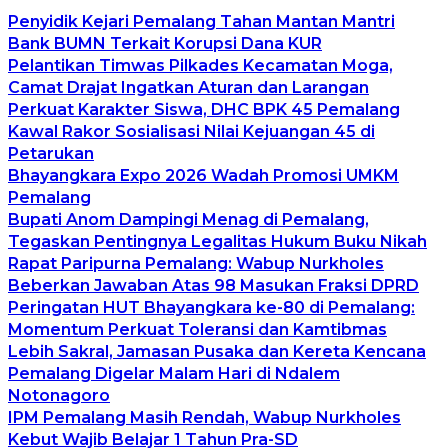
Penyidik Kejari Pemalang Tahan Mantan Mantri
Bank BUMN Terkait Korupsi Dana KUR
Pelantikan Timwas Pilkades Kecamatan Moga,
Camat Drajat Ingatkan Aturan dan Larangan
Perkuat Karakter Siswa, DHC BPK 45 Pemalang
Kawal Rakor Sosialisasi Nilai Kejuangan 45 di
Petarukan
Bhayangkara Expo 2026 Wadah Promosi UMKM
Pemalang
Bupati Anom Dampingi Menag di Pemalang,
Tegaskan Pentingnya Legalitas Hukum Buku Nikah
Rapat Paripurna Pemalang: Wabup Nurkholes
Beberkan Jawaban Atas 98 Masukan Fraksi DPRD
Peringatan HUT Bhayangkara ke-80 di Pemalang:
Momentum Perkuat Toleransi dan Kamtibmas
Lebih Sakral, Jamasan Pusaka dan Kereta Kencana
Pemalang Digelar Malam Hari di Ndalem
Notonagoro
IPM Pemalang Masih Rendah, Wabup Nurkholes
Kebut Wajib Belajar 1 Tahun Pra-SD