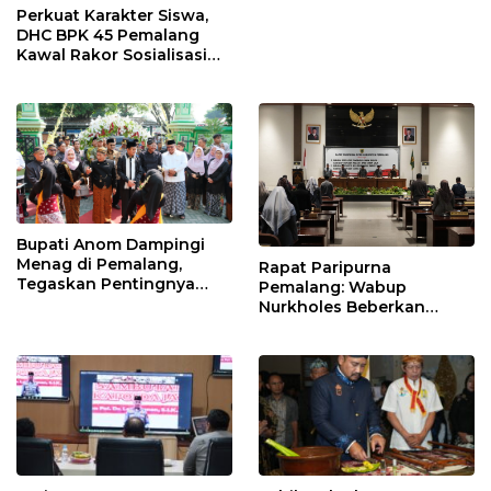
Perkuat Karakter Siswa,
DHC BPK 45 Pemalang
Kawal Rakor Sosialisasi
Nilai Kejuangan 45 di
Petarukan
Bupati Anom Dampingi
Menag di Pemalang,
Rapat Paripurna
Tegaskan Pentingnya
Pemalang: Wabup
Legalitas Hukum Buku
Nurkholes Beberkan
Nikah
Jawaban Atas 98
Masukan Fraksi DPRD