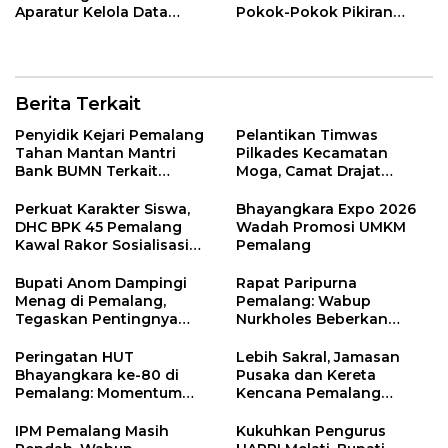
Aparatur Kelola Data
Pokok-Pokok Pikiran
Spasial Daerah
DPRD di Pemalang
Berita Terkait
Penyidik Kejari Pemalang
Pelantikan Timwas
Tahan Mantan Mantri
Pilkades Kecamatan
Bank BUMN Terkait
Moga, Camat Drajat
Korupsi Dana KUR
Ingatkan Aturan dan
Larangan
Perkuat Karakter Siswa,
Bhayangkara Expo 2026
DHC BPK 45 Pemalang
Wadah Promosi UMKM
Kawal Rakor Sosialisasi
Pemalang
Nilai Kejuangan 45 di
Petarukan
Bupati Anom Dampingi
Rapat Paripurna
Menag di Pemalang,
Pemalang: Wabup
Tegaskan Pentingnya
Nurkholes Beberkan
Legalitas Hukum Buku
Jawaban Atas 98
Nikah
Masukan Fraksi DPRD
Peringatan HUT
Lebih Sakral, Jamasan
Bhayangkara ke-80 di
Pusaka dan Kereta
Pemalang: Momentum
Kencana Pemalang
Perkuat Toleransi dan
Digelar Malam Hari di
Kamtibmas
Ndalem Notonagoro
IPM Pemalang Masih
Kukuhkan Pengurus