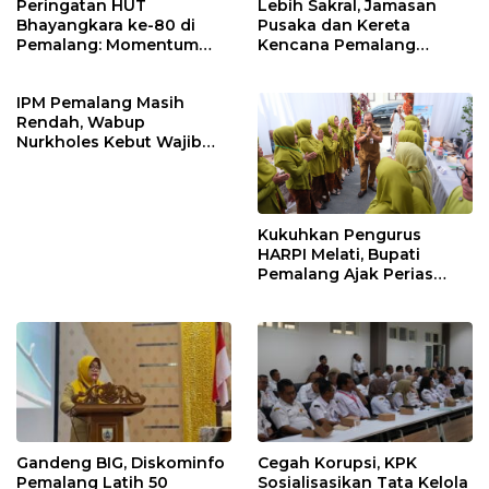
Peringatan HUT
Lebih Sakral, Jamasan
Bhayangkara ke-80 di
Pusaka dan Kereta
Pemalang: Momentum
Kencana Pemalang
Perkuat Toleransi dan
Digelar Malam Hari di
Kamtibmas
Ndalem Notonagoro
IPM Pemalang Masih
Rendah, Wabup
Nurkholes Kebut Wajib
Belajar 1 Tahun Pra-SD
Kukuhkan Pengurus
HARPI Melati, Bupati
Pemalang Ajak Perias
Jaga Warisan Budaya
Gandeng BIG, Diskominfo
Cegah Korupsi, KPK
Pemalang Latih 50
Sosialisasikan Tata Kelola