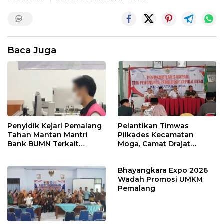
Baca Juga
Penyidik Kejari Pemalang
Pelantikan Timwas
Tahan Mantan Mantri
Pilkades Kecamatan
Bank BUMN Terkait
Moga, Camat Drajat
Korupsi Dana KUR
Ingatkan Aturan dan
Larangan
Bhayangkara Expo 2026
Wadah Promosi UMKM
Pemalang