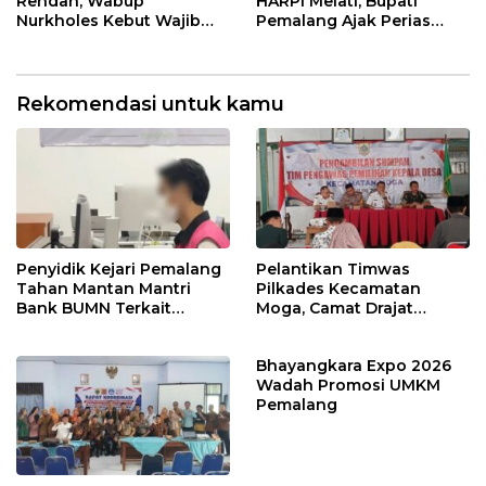
Rendah, Wabup
HARPI Melati, Bupati
Nurkholes Kebut Wajib
Pemalang Ajak Perias
Belajar 1 Tahun Pra-SD
Jaga Warisan Budaya
Rekomendasi untuk kamu
Penyidik Kejari Pemalang
Pelantikan Timwas
Tahan Mantan Mantri
Pilkades Kecamatan
Bank BUMN Terkait
Moga, Camat Drajat
Korupsi Dana KUR
Ingatkan Aturan dan
Larangan
Bhayangkara Expo 2026
Wadah Promosi UMKM
Pemalang