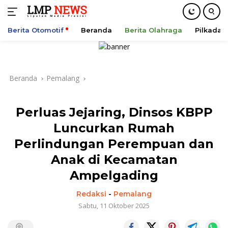
Berita Otomotif
Beranda
Berita Olahraga
Pilkada
Langsung
ke
konten
Beranda
Pemalang
Perluas Jejaring, Dinsos KBPP
Luncurkan Rumah
Perlindungan Perempuan dan
Anak di Kecamatan
Ampelgading
Redaksi
-
Pemalang
Sabtu, 11 Oktober 2025