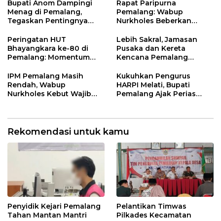
Petarukan
Bupati Anom Dampingi
Rapat Paripurna
Menag di Pemalang,
Pemalang: Wabup
Tegaskan Pentingnya
Nurkholes Beberkan
Legalitas Hukum Buku
Jawaban Atas 98
Nikah
Masukan Fraksi DPRD
Peringatan HUT
Lebih Sakral, Jamasan
Bhayangkara ke-80 di
Pusaka dan Kereta
Pemalang: Momentum
Kencana Pemalang
Perkuat Toleransi dan
Digelar Malam Hari di
Kamtibmas
Ndalem Notonagoro
IPM Pemalang Masih
Kukuhkan Pengurus
Rendah, Wabup
HARPI Melati, Bupati
Nurkholes Kebut Wajib
Pemalang Ajak Perias
Belajar 1 Tahun Pra-SD
Jaga Warisan Budaya
Rekomendasi untuk kamu
Penyidik Kejari Pemalang
Pelantikan Timwas
Tahan Mantan Mantri
Pilkades Kecamatan