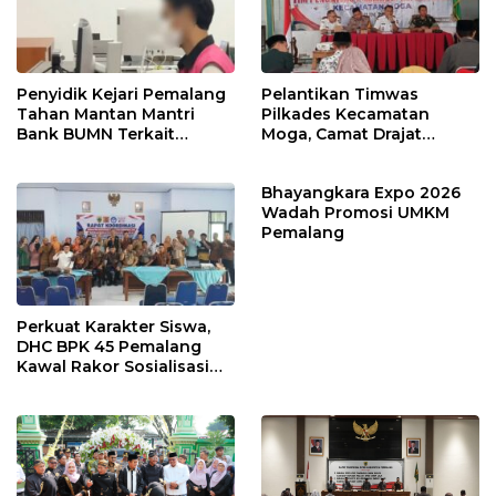
Penyidik Kejari Pemalang
Pelantikan Timwas
Tahan Mantan Mantri
Pilkades Kecamatan
Bank BUMN Terkait
Moga, Camat Drajat
Korupsi Dana KUR
Ingatkan Aturan dan
Larangan
Bhayangkara Expo 2026
Wadah Promosi UMKM
Pemalang
Perkuat Karakter Siswa,
DHC BPK 45 Pemalang
Kawal Rakor Sosialisasi
Nilai Kejuangan 45 di
Petarukan