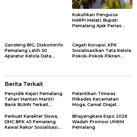
Kukuhkan Pengurus
HARPI Melati, Bupati
Pemalang Ajak Perias
Jaga Warisan Budaya
Gandeng BIG, Diskominfo
Cegah Korupsi, KPK
Pemalang Latih 50
Sosialisasikan Tata Kelola
Aparatur Kelola Data
Pokok-Pokok Pikiran
Spasial Daerah
DPRD di Pemalang
Berita Terkait
Penyidik Kejari Pemalang
Pelantikan Timwas
Tahan Mantan Mantri
Pilkades Kecamatan
Bank BUMN Terkait
Moga, Camat Drajat
Korupsi Dana KUR
Ingatkan Aturan dan
Larangan
Perkuat Karakter Siswa,
Bhayangkara Expo 2026
DHC BPK 45 Pemalang
Wadah Promosi UMKM
Kawal Rakor Sosialisasi
Pemalang
Nilai Kejuangan 45 di