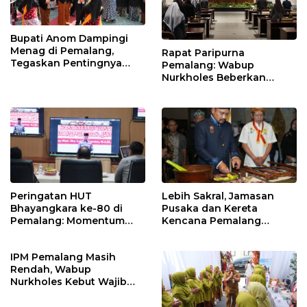
Bupati Anom Dampingi
Menag di Pemalang,
Rapat Paripurna
Tegaskan Pentingnya
Pemalang: Wabup
Legalitas Hukum Buku
Nurkholes Beberkan
Nikah
Jawaban Atas 98
Masukan Fraksi DPRD
Peringatan HUT
Lebih Sakral, Jamasan
Bhayangkara ke-80 di
Pusaka dan Kereta
Pemalang: Momentum
Kencana Pemalang
Perkuat Toleransi dan
Digelar Malam Hari di
Kamtibmas
Ndalem Notonagoro
IPM Pemalang Masih
Rendah, Wabup
Nurkholes Kebut Wajib
Belajar 1 Tahun Pra-SD