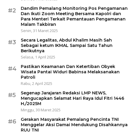
Dandim Pemalang Monitoring Pos Pengamanan
#2
Dan Ikuti Zoom Meeting Bersama Kapolri dan
Para Menteri Terkait Pemantauan Pengamanan
Malam Takbiran
Senin, 31 Maret 2025
Secara Legalitas, Abdul Khalim Masih Sah
#3
Sebagai ketum IKMAL Sampai Satu Tahun
Berikutnya
Selasa, 1 April 2025
Pastikan Keamanan Dan Ketertiban Obyek
#4
Wisata Pantai Widuri Babinsa Melaksanakan
Patroli
Rabu, 2 April 2025
Segenap Jarajaran Redaksi LMP NEWS,
#5
Mengucapkan Selamat Hari Raya Idul Fitri 1446
H,/2025M
Minggu, 30 Maret 2025
Gerakan Masyarakat Pemalang Pencinta TNI
#6
Menggelar Aksi Damai Mendukung Disahkannya
RUU TNI