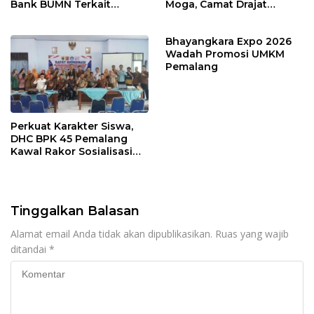
Bank BUMN Terkait
Moga, Camat Drajat
Korupsi Dana KUR
Ingatkan Aturan dan
Larangan
Bhayangkara Expo 2026
Wadah Promosi UMKM
Pemalang
Perkuat Karakter Siswa,
DHC BPK 45 Pemalang
Kawal Rakor Sosialisasi
Nilai Kejuangan 45 di
Petarukan
Tinggalkan Balasan
Alamat email Anda tidak akan dipublikasikan.
Ruas yang wajib
ditandai
*