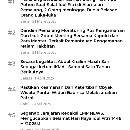
#1
Pohon Saat Salat Idul Fitri di Alun-alun
Pemalang, 2 Orang meninggal Dunia Belasan
Orang Luka-luka
Senin, 31 Maret 2025
Dandim Pemalang Monitoring Pos Pengamanan
#2
Dan Ikuti Zoom Meeting Bersama Kapolri dan
Para Menteri Terkait Pemantauan Pengamanan
Malam Takbiran
Senin, 31 Maret 2025
Secara Legalitas, Abdul Khalim Masih Sah
#3
Sebagai ketum IKMAL Sampai Satu Tahun
Berikutnya
Selasa, 1 April 2025
Pastikan Keamanan Dan Ketertiban Obyek
#4
Wisata Pantai Widuri Babinsa Melaksanakan
Patroli
Rabu, 2 April 2025
Segenap Jarajaran Redaksi LMP NEWS,
#5
Mengucapkan Selamat Hari Raya Idul Fitri 1446
H,/2025M
Minggu, 30 Maret 2025