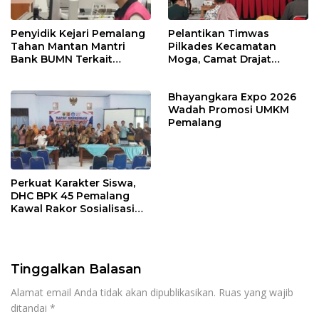
Penyidik Kejari Pemalang
Pelantikan Timwas
Tahan Mantan Mantri
Pilkades Kecamatan
Bank BUMN Terkait
Moga, Camat Drajat
Korupsi Dana KUR
Ingatkan Aturan dan
Larangan
Bhayangkara Expo 2026
Wadah Promosi UMKM
Pemalang
Perkuat Karakter Siswa,
DHC BPK 45 Pemalang
Kawal Rakor Sosialisasi
Nilai Kejuangan 45 di
Petarukan
Tinggalkan Balasan
Alamat email Anda tidak akan dipublikasikan.
Ruas yang wajib
ditandai
*