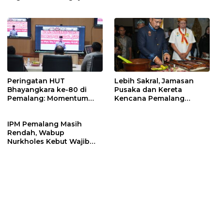
Legalitas Hukum Buku
Nikah
Peringatan HUT
Lebih Sakral, Jamasan
Bhayangkara ke-80 di
Pusaka dan Kereta
Pemalang: Momentum
Kencana Pemalang
Perkuat Toleransi dan
Digelar Malam Hari di
Kamtibmas
Ndalem Notonagoro
IPM Pemalang Masih
Rendah, Wabup
Nurkholes Kebut Wajib
Belajar 1 Tahun Pra-SD