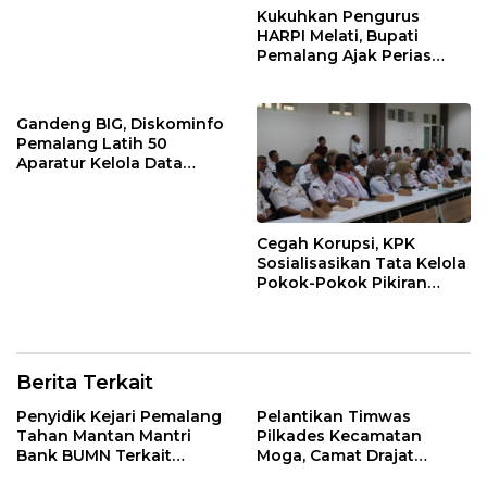
Kukuhkan Pengurus
HARPI Melati, Bupati
Pemalang Ajak Perias
Jaga Warisan Budaya
Gandeng BIG, Diskominfo
Pemalang Latih 50
Aparatur Kelola Data
Spasial Daerah
Cegah Korupsi, KPK
Sosialisasikan Tata Kelola
Pokok-Pokok Pikiran
DPRD di Pemalang
Berita Terkait
Penyidik Kejari Pemalang
Pelantikan Timwas
Tahan Mantan Mantri
Pilkades Kecamatan
Bank BUMN Terkait
Moga, Camat Drajat
Korupsi Dana KUR
Ingatkan Aturan dan