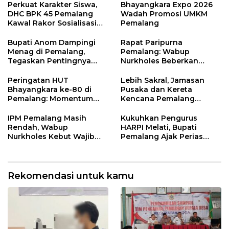
Larangan
Perkuat Karakter Siswa,
Bhayangkara Expo 2026
DHC BPK 45 Pemalang
Wadah Promosi UMKM
Kawal Rakor Sosialisasi
Pemalang
Nilai Kejuangan 45 di
Petarukan
Bupati Anom Dampingi
Rapat Paripurna
Menag di Pemalang,
Pemalang: Wabup
Tegaskan Pentingnya
Nurkholes Beberkan
Legalitas Hukum Buku
Jawaban Atas 98
Nikah
Masukan Fraksi DPRD
Peringatan HUT
Lebih Sakral, Jamasan
Bhayangkara ke-80 di
Pusaka dan Kereta
Pemalang: Momentum
Kencana Pemalang
Perkuat Toleransi dan
Digelar Malam Hari di
Kamtibmas
Ndalem Notonagoro
IPM Pemalang Masih
Kukuhkan Pengurus
Rendah, Wabup
HARPI Melati, Bupati
Nurkholes Kebut Wajib
Pemalang Ajak Perias
Belajar 1 Tahun Pra-SD
Jaga Warisan Budaya
Rekomendasi untuk kamu