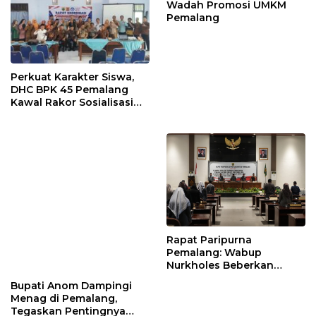
Wadah Promosi UMKM
Pemalang
Perkuat Karakter Siswa,
DHC BPK 45 Pemalang
Kawal Rakor Sosialisasi
Nilai Kejuangan 45 di
Petarukan
Rapat Paripurna
Pemalang: Wabup
Nurkholes Beberkan
Jawaban Atas 98
Bupati Anom Dampingi
Masukan Fraksi DPRD
Menag di Pemalang,
Tegaskan Pentingnya