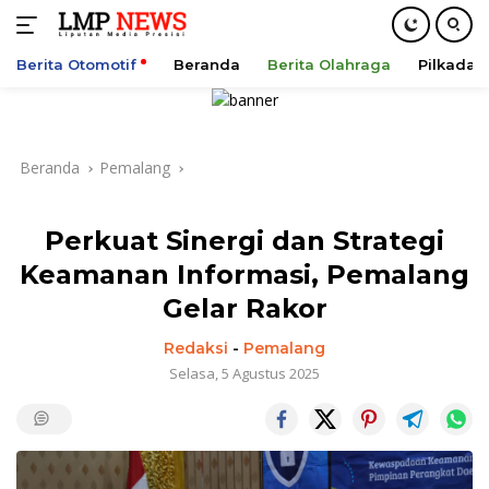
Berita Otomotif
Beranda
Berita Olahraga
Pilkada
Langsung
ke
konten
Beranda
Pemalang
Perkuat Sinergi dan Strategi
Keamanan Informasi, Pemalang
Gelar Rakor
Redaksi
-
Pemalang
Selasa, 5 Agustus 2025