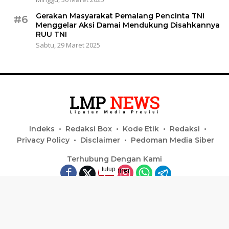
Gerakan Masyarakat Pemalang Pencinta TNI
#6
Menggelar Aksi Damai Mendukung Disahkannya
RUU TNI
Sabtu, 29 Maret 2025
Indeks
Redaksi Box
Kode Etik
Redaksi
Privacy Policy
Disclaimer
Pedoman Media Siber
Terhubung Dengan Kami
tutup
Copyright | PT. Center Media Independent @Laskar
Merah Putih 2024