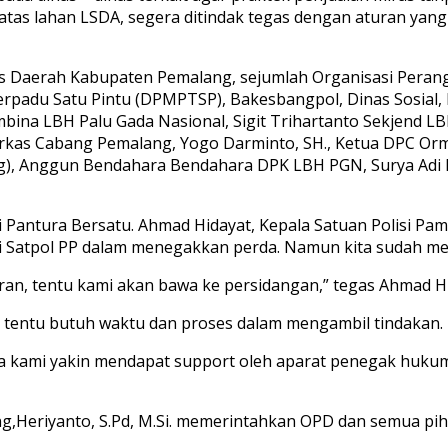
 atas lahan LSDA, segera ditindak tegas dengan aturan ya
aris Daerah Kabupaten Pemalang, sejumlah Organisasi Perang
erpadu Satu Pintu (DPMPTSP), Bakesbangpol, Dinas Sosial
ina LBH Palu Gada Nasional, Sigit Trihartanto Sekjend LBH
arkas Cabang Pemalang, Yogo Darminto, SH., Ketua DPC Or
, Anggun Bendahara Bendahara DPK LBH PGN, Surya Adi La
i Pantura Bersatu. Ahmad Hidayat, Kepala Satuan Polisi P
agi Satpol PP dalam menegakkan perda. Namun kita sudah me
an, tentu kami akan bawa ke persidangan,” tegas Ahmad Hi
 tentu butuh waktu dan proses dalam mengambil tindakan.
a kami yakin mendapat support oleh aparat penegak hukum
,Heriyanto, S.Pd, M.Si. memerintahkan OPD dan semua piha