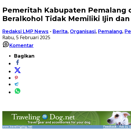
Pemeritah Kabupaten Pemalang da
Beralkohol Tidak Memiliki Ijin d
Redaksi LMP News
-
Berita
,
Organisasi
,
Pemalang
,
Pe
Rabu, 5 Februari 2025
Komentar
Bagikan