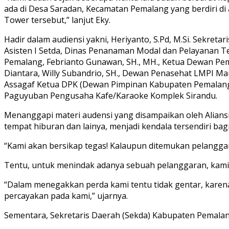
ada di Desa Saradan, Kecamatan Pemalang yang berdiri di
Tower tersebut,” lanjut Eky.
Hadir dalam audiensi yakni, Heriyanto, S.Pd, M.Si. Sekret
Asisten I Setda, Dinas Penanaman Modal dan Pelayanan T
Pemalang, Febrianto Gunawan, SH., MH., Ketua Dewan Pemb
Diantara, Willy Subandrio, SH., Dewan Penasehat LMPI M
Assagaf Ketua DPK (Dewan Pimpinan Kabupaten Pemalang)
Paguyuban Pengusaha Kafe/Karaoke Komplek Sirandu.
Menanggapi materi audensi yang disampaikan oleh Alians
tempat hiburan dan lainya, menjadi kendala tersendiri b
“Kami akan bersikap tegas! Kalaupun ditemukan pelanggar
Tentu, untuk menindak adanya sebuah pelanggaran, kami
“Dalam menegakkan perda kami tentu tidak gentar, karen
percayakan pada kami,” ujarnya.
Sementara, Sekretaris Daerah (Sekda) Kabupaten Pemalang