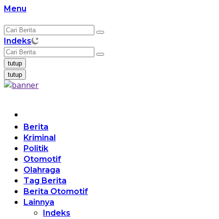
Langsung
Menu
ke
konten
Indeks
tutup
tutup
Home
Berita
Kriminal
Politik
Otomotif
Olahraga
Tag Berita
Berita Otomotif
Lainnya
Indeks