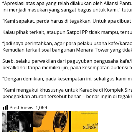
“Apresiasi atas apa yang telah dilakukan oleh Aliansi Pa
ini menjadi masukan yang sangat bagus untuk kami,” tutur 
“Kami sepakat, perda harus di tegakkan. Untuk apa dibuat 
Kalau pihak terkait, ataupun Satpol PP tidak mampu, te
“Jadi saya perintahkan, agar para pelaku usaha kafe/karao
Kemudian terkait soal bangunan Menara Tower yang tidak be
Sueb, selaku perwakilan dari paguyuban pengusaha kafe/
beralkohol tanpa memiliki ijin, pada kesempatan audensi 
“Dengan demikian, pada kesempatan ini, sekaligus kami m
“Kami mengakui khususnya untuk Karaoke di Komplek Sirand
penegakkan aturan tersebut benar – benar ingin di tegakka
Post Views:
1,069