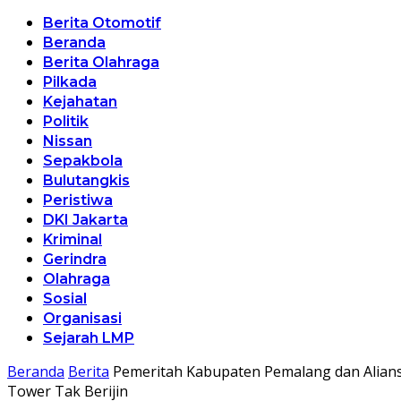
Berita Otomotif
Beranda
Berita Olahraga
Pilkada
Kejahatan
Politik
Nissan
Sepakbola
Bulutangkis
Peristiwa
DKI Jakarta
Kriminal
Gerindra
Olahraga
Sosial
Organisasi
Sejarah LMP
Beranda
Berita
Pemeritah Kabupaten Pemalang dan Alians
Tower Tak Berijin