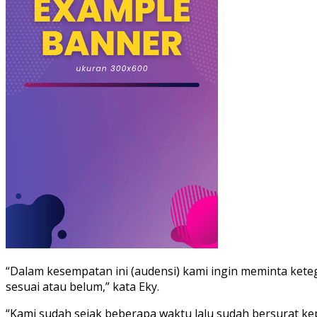
“Dalam kesempatan ini (audensi) kami ingin meminta kete
sesuai atau belum,” kata Eky.
“Kami sudah sejak beberapa waktu lalu sudah bersurat kep