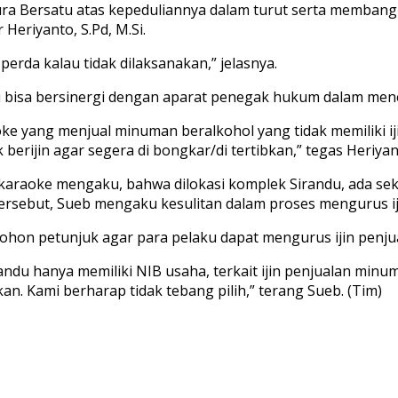
ntura Bersatu atas kepeduliannya dalam turut serta memban
Heriyanto, S.Pd, M.Si.
perda kalau tidak dilaksanakan,” jelasnya.
ntu bisa bersinergi dengan aparat penegak hukum dalam me
ke yang menjual minuman beralkohol yang tidak memiliki iji
rijin agar segera di bongkar/di tertibkan,” tegas Heriyanto
karaoke mengaku, bahwa dilokasi komplek Sirandu, ada sek
tersebut, Sueb mengaku kesulitan dalam proses mengurus ij
ohon petunjuk agar para pelaku dapat mengurus ijin penjua
u hanya memiliki NIB usaha, terkait ijin penjualan minuma
n. Kami berharap tidak tebang pilih,” terang Sueb. (Tim)