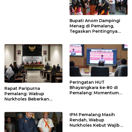
Bupati Anom Dampingi
Menag di Pemalang,
Tegaskan Pentingnya
Legalitas Hukum Buku
Nikah
Peringatan HUT
Bhayangkara ke-80 di
Rapat Paripurna
Pemalang: Momentum
Pemalang: Wabup
Perkuat Toleransi dan
Nurkholes Beberkan
Kamtibmas
Jawaban Atas 98
Masukan Fraksi DPRD
IPM Pemalang Masih
Rendah, Wabup
Nurkholes Kebut Wajib
Belajar 1 Tahun Pra-SD