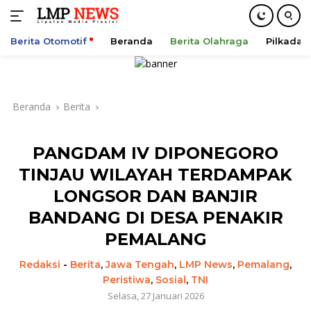
Berita Otomotif
Beranda
Berita Olahraga
Pilkada
Langsung
ke
konten
Beranda
Berita
PANGDAM IV DIPONEGORO
TINJAU WILAYAH TERDAMPAK
LONGSOR DAN BANJIR
BANDANG DI DESA PENAKIR
PEMALANG
Redaksi
-
Berita
,
Jawa Tengah
,
LMP News
,
Pemalang
,
Peristiwa
,
Sosial
,
TNI
Selasa, 27 Januari 2026