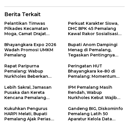
Berita Terkait
Pelantikan Timwas
Perkuat Karakter Siswa,
Pilkades Kecamatan
DHC BPK 45 Pemalang
Moga, Camat Drajat
Kawal Rakor Sosialisasi
Ingatkan Aturan dan
Nilai Kejuangan 45 di
Larangan
Petarukan
Bhayangkara Expo 2026
Bupati Anom Dampingi
Wadah Promosi UMKM
Menag di Pemalang,
Pemalang
Tegaskan Pentingnya
Legalitas Hukum Buku
Nikah
Rapat Paripurna
Peringatan HUT
Pemalang: Wabup
Bhayangkara ke-80 di
Nurkholes Beberkan
Pemalang: Momentum
Jawaban Atas 98
Perkuat Toleransi dan
Masukan Fraksi DPRD
Kamtibmas
Lebih Sakral, Jamasan
IPM Pemalang Masih
Pusaka dan Kereta
Rendah, Wabup
Kencana Pemalang
Nurkholes Kebut Wajib
Digelar Malam Hari di
Belajar 1 Tahun Pra-SD
Ndalem Notonagoro
Kukuhkan Pengurus
Gandeng BIG, Diskominfo
HARPI Melati, Bupati
Pemalang Latih 50
Pemalang Ajak Perias
Aparatur Kelola Data
Jaga Warisan Budaya
Spasial Daerah