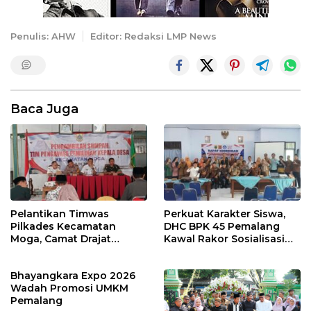
Penulis: AHW
Editor: Redaksi LMP News
Baca Juga
Pelantikan Timwas
Perkuat Karakter Siswa,
Pilkades Kecamatan
DHC BPK 45 Pemalang
Moga, Camat Drajat
Kawal Rakor Sosialisasi
Ingatkan Aturan dan
Nilai Kejuangan 45 di
Larangan
Petarukan
Bhayangkara Expo 2026
Wadah Promosi UMKM
Pemalang