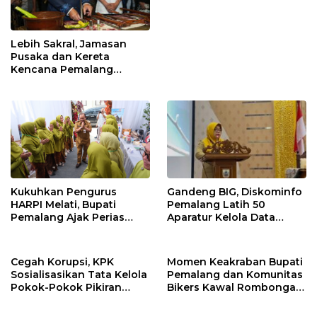
Lebih Sakral, Jamasan
Pusaka dan Kereta
Kencana Pemalang
Digelar Malam Hari di
Ndalem Notonagoro
Gandeng BIG, Diskominfo
Kukuhkan Pengurus
Pemalang Latih 50
HARPI Melati, Bupati
Aparatur Kelola Data
Pemalang Ajak Perias
Spasial Daerah
Jaga Warisan Budaya
Cegah Korupsi, KPK
Momen Keakraban Bupati
Sosialisasikan Tata Kelola
Pemalang dan Komunitas
Pokok-Pokok Pikiran
Bikers Kawal Rombongan
DPRD di Pemalang
Gowes Iran ke GCC