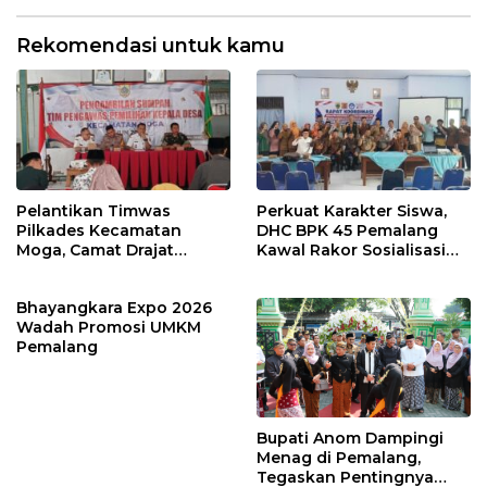
Rekomendasi untuk kamu
Pelantikan Timwas
Perkuat Karakter Siswa,
Pilkades Kecamatan
DHC BPK 45 Pemalang
Moga, Camat Drajat
Kawal Rakor Sosialisasi
Ingatkan Aturan dan
Nilai Kejuangan 45 di
Larangan
Petarukan
Bhayangkara Expo 2026
Wadah Promosi UMKM
Pemalang
Bupati Anom Dampingi
Menag di Pemalang,
Tegaskan Pentingnya