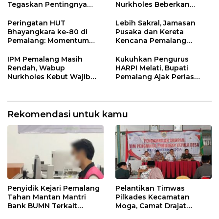
Tegaskan Pentingnya
Nurkholes Beberkan
Legalitas Hukum Buku
Jawaban Atas 98
Nikah
Masukan Fraksi DPRD
Peringatan HUT
Lebih Sakral, Jamasan
Bhayangkara ke-80 di
Pusaka dan Kereta
Pemalang: Momentum
Kencana Pemalang
Perkuat Toleransi dan
Digelar Malam Hari di
Kamtibmas
Ndalem Notonagoro
IPM Pemalang Masih
Kukuhkan Pengurus
Rendah, Wabup
HARPI Melati, Bupati
Nurkholes Kebut Wajib
Pemalang Ajak Perias
Belajar 1 Tahun Pra-SD
Jaga Warisan Budaya
Rekomendasi untuk kamu
Penyidik Kejari Pemalang
Pelantikan Timwas
Tahan Mantan Mantri
Pilkades Kecamatan
Bank BUMN Terkait
Moga, Camat Drajat
Korupsi Dana KUR
Ingatkan Aturan dan