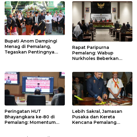
Bupati Anom Dampingi
Menag di Pemalang,
Rapat Paripurna
Tegaskan Pentingnya
Pemalang: Wabup
Legalitas Hukum Buku
Nurkholes Beberkan
Nikah
Jawaban Atas 98
Masukan Fraksi DPRD
Peringatan HUT
Lebih Sakral, Jamasan
Bhayangkara ke-80 di
Pusaka dan Kereta
Pemalang: Momentum
Kencana Pemalang
Perkuat Toleransi dan
Digelar Malam Hari di
Kamtibmas
Ndalem Notonagoro