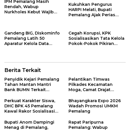
IPM Pemalang Masih
Kukuhkan Pengurus
Rendah, Wabup
HARPI Melati, Bupati
Nurkholes Kebut Wajib
Pemalang Ajak Perias
Belajar 1 Tahun Pra-SD
Jaga Warisan Budaya
Gandeng BIG, Diskominfo
Cegah Korupsi, KPK
Pemalang Latih 50
Sosialisasikan Tata Kelola
Aparatur Kelola Data
Pokok-Pokok Pikiran
Spasial Daerah
DPRD di Pemalang
Berita Terkait
Penyidik Kejari Pemalang
Pelantikan Timwas
Tahan Mantan Mantri
Pilkades Kecamatan
Bank BUMN Terkait
Moga, Camat Drajat
Korupsi Dana KUR
Ingatkan Aturan dan
Larangan
Perkuat Karakter Siswa,
Bhayangkara Expo 2026
DHC BPK 45 Pemalang
Wadah Promosi UMKM
Kawal Rakor Sosialisasi
Pemalang
Nilai Kejuangan 45 di
Petarukan
Bupati Anom Dampingi
Rapat Paripurna
Menag di Pemalang,
Pemalang: Wabup