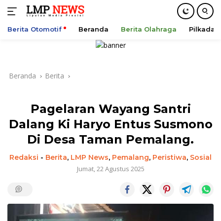
Berita Otomotif
Beranda
Berita Olahraga
Pilkada
Langsung
ke
konten
Beranda
Berita
Pagelaran Wayang Santri
Dalang Ki Haryo Entus Susmono
Di Desa Taman Pemalang.
Redaksi
-
Berita
,
LMP News
,
Pemalang
,
Peristiwa
,
Sosial
Jumat, 22 Agustus 2025