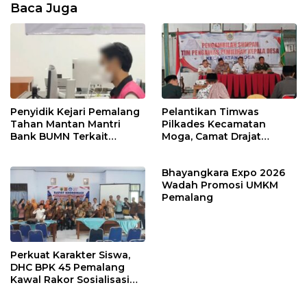
Baca Juga
Penyidik Kejari Pemalang
Pelantikan Timwas
Tahan Mantan Mantri
Pilkades Kecamatan
Bank BUMN Terkait
Moga, Camat Drajat
Korupsi Dana KUR
Ingatkan Aturan dan
Larangan
Bhayangkara Expo 2026
Wadah Promosi UMKM
Pemalang
Perkuat Karakter Siswa,
DHC BPK 45 Pemalang
Kawal Rakor Sosialisasi
Nilai Kejuangan 45 di
Petarukan