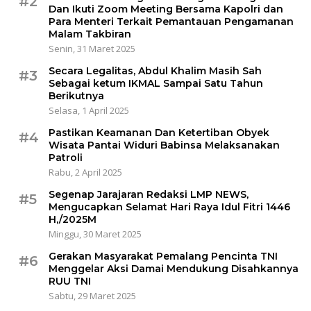
#2
Dan Ikuti Zoom Meeting Bersama Kapolri dan
Para Menteri Terkait Pemantauan Pengamanan
Malam Takbiran
Senin, 31 Maret 2025
Secara Legalitas, Abdul Khalim Masih Sah
#3
Sebagai ketum IKMAL Sampai Satu Tahun
Berikutnya
Selasa, 1 April 2025
Pastikan Keamanan Dan Ketertiban Obyek
#4
Wisata Pantai Widuri Babinsa Melaksanakan
Patroli
Rabu, 2 April 2025
Segenap Jarajaran Redaksi LMP NEWS,
#5
Mengucapkan Selamat Hari Raya Idul Fitri 1446
H,/2025M
Minggu, 30 Maret 2025
Gerakan Masyarakat Pemalang Pencinta TNI
#6
Menggelar Aksi Damai Mendukung Disahkannya
RUU TNI
Sabtu, 29 Maret 2025