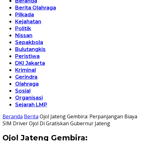
Beranda
Berita Olahraga
Pilkada
Kejahatan
Politik
Nissan
Sepakbola
Bulutangkis
Peristiwa
DKI Jakarta
Kriminal
Gerindra
Olahraga
Sosial
Organisasi
Sejarah LMP
Beranda
Berita
Ojol Jateng Gembira: Perpanjangan Biaya
SIM Driver Ojol Di Gratiskan Gubernur Jateng
Ojol Jateng Gembira: