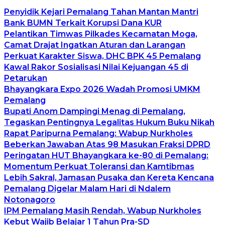
Penyidik Kejari Pemalang Tahan Mantan Mantri
Bank BUMN Terkait Korupsi Dana KUR
Pelantikan Timwas Pilkades Kecamatan Moga,
Camat Drajat Ingatkan Aturan dan Larangan
Perkuat Karakter Siswa, DHC BPK 45 Pemalang
Kawal Rakor Sosialisasi Nilai Kejuangan 45 di
Petarukan
Bhayangkara Expo 2026 Wadah Promosi UMKM
Pemalang
Bupati Anom Dampingi Menag di Pemalang,
Tegaskan Pentingnya Legalitas Hukum Buku Nikah
Rapat Paripurna Pemalang: Wabup Nurkholes
Beberkan Jawaban Atas 98 Masukan Fraksi DPRD
Peringatan HUT Bhayangkara ke-80 di Pemalang:
Momentum Perkuat Toleransi dan Kamtibmas
Lebih Sakral, Jamasan Pusaka dan Kereta Kencana
Pemalang Digelar Malam Hari di Ndalem
Notonagoro
IPM Pemalang Masih Rendah, Wabup Nurkholes
Kebut Wajib Belajar 1 Tahun Pra-SD