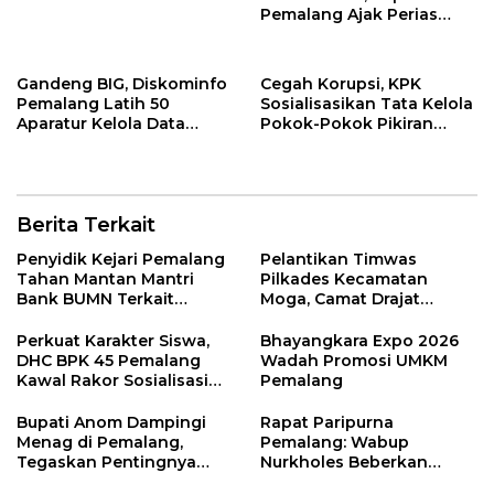
Pemalang Ajak Perias
Jaga Warisan Budaya
Gandeng BIG, Diskominfo
Cegah Korupsi, KPK
Pemalang Latih 50
Sosialisasikan Tata Kelola
Aparatur Kelola Data
Pokok-Pokok Pikiran
Spasial Daerah
DPRD di Pemalang
Berita Terkait
Penyidik Kejari Pemalang
Pelantikan Timwas
Tahan Mantan Mantri
Pilkades Kecamatan
Bank BUMN Terkait
Moga, Camat Drajat
Korupsi Dana KUR
Ingatkan Aturan dan
Larangan
Perkuat Karakter Siswa,
Bhayangkara Expo 2026
DHC BPK 45 Pemalang
Wadah Promosi UMKM
Kawal Rakor Sosialisasi
Pemalang
Nilai Kejuangan 45 di
Petarukan
Bupati Anom Dampingi
Rapat Paripurna
Menag di Pemalang,
Pemalang: Wabup
Tegaskan Pentingnya
Nurkholes Beberkan
Legalitas Hukum Buku
Jawaban Atas 98