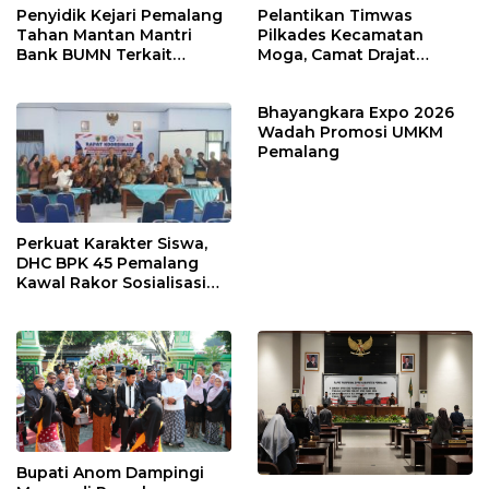
Penyidik Kejari Pemalang
Pelantikan Timwas
Tahan Mantan Mantri
Pilkades Kecamatan
Bank BUMN Terkait
Moga, Camat Drajat
Korupsi Dana KUR
Ingatkan Aturan dan
Larangan
Bhayangkara Expo 2026
Wadah Promosi UMKM
Pemalang
Perkuat Karakter Siswa,
DHC BPK 45 Pemalang
Kawal Rakor Sosialisasi
Nilai Kejuangan 45 di
Petarukan
Bupati Anom Dampingi