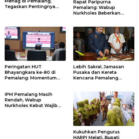
Menag di Pemalang,
Rapat Paripurna
Tegaskan Pentingnya
Pemalang: Wabup
Legalitas Hukum Buku
Nurkholes Beberkan
Nikah
Jawaban Atas 98
Masukan Fraksi DPRD
Peringatan HUT
Lebih Sakral, Jamasan
Bhayangkara ke-80 di
Pusaka dan Kereta
Pemalang: Momentum
Kencana Pemalang
Perkuat Toleransi dan
Digelar Malam Hari di
Kamtibmas
Ndalem Notonagoro
IPM Pemalang Masih
Rendah, Wabup
Nurkholes Kebut Wajib
Belajar 1 Tahun Pra-SD
Kukuhkan Pengurus
HARPI Melati, Bupati