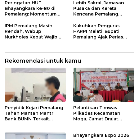
Nikah
Masukan Fraksi DPRD
Peringatan HUT
Lebih Sakral, Jamasan
Bhayangkara ke-80 di
Pusaka dan Kereta
Pemalang: Momentum
Kencana Pemalang
Perkuat Toleransi dan
Digelar Malam Hari di
Kamtibmas
Ndalem Notonagoro
IPM Pemalang Masih
Kukuhkan Pengurus
Rendah, Wabup
HARPI Melati, Bupati
Nurkholes Kebut Wajib
Pemalang Ajak Perias
Belajar 1 Tahun Pra-SD
Jaga Warisan Budaya
Rekomendasi untuk kamu
Penyidik Kejari Pemalang
Pelantikan Timwas
Tahan Mantan Mantri
Pilkades Kecamatan
Bank BUMN Terkait
Moga, Camat Drajat
Korupsi Dana KUR
Ingatkan Aturan dan
Larangan
Bhayangkara Expo 2026