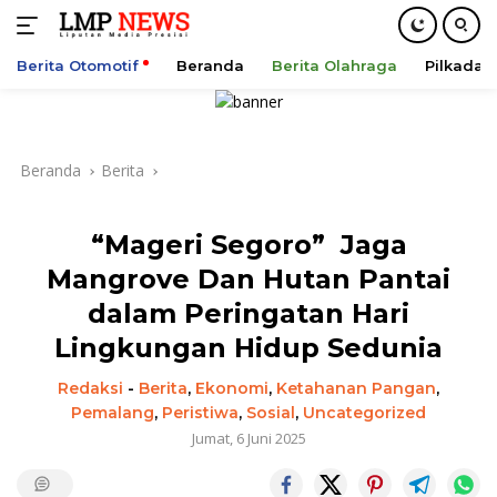
Berita Otomotif
Beranda
Berita Olahraga
Pilkada
Langsung
ke
konten
Beranda
Berita
“Mageri Segoro” Jaga
Mangrove Dan Hutan Pantai
dalam Peringatan Hari
Lingkungan Hidup Sedunia
Redaksi
-
Berita
,
Ekonomi
,
Ketahanan Pangan
,
Pemalang
,
Peristiwa
,
Sosial
,
Uncategorized
Jumat, 6 Juni 2025