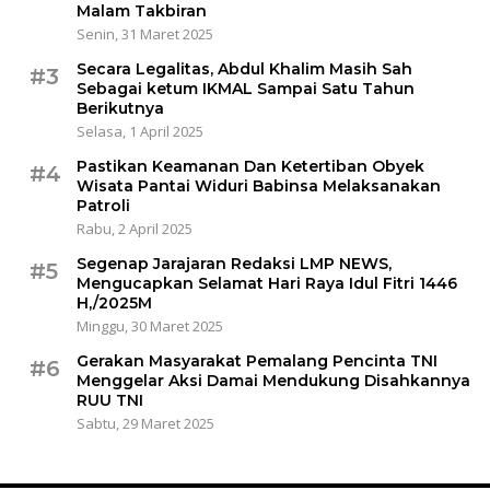
Malam Takbiran
Senin, 31 Maret 2025
Secara Legalitas, Abdul Khalim Masih Sah
#3
Sebagai ketum IKMAL Sampai Satu Tahun
Berikutnya
Selasa, 1 April 2025
Pastikan Keamanan Dan Ketertiban Obyek
#4
Wisata Pantai Widuri Babinsa Melaksanakan
Patroli
Rabu, 2 April 2025
Segenap Jarajaran Redaksi LMP NEWS,
#5
Mengucapkan Selamat Hari Raya Idul Fitri 1446
H,/2025M
Minggu, 30 Maret 2025
Gerakan Masyarakat Pemalang Pencinta TNI
#6
Menggelar Aksi Damai Mendukung Disahkannya
RUU TNI
Sabtu, 29 Maret 2025