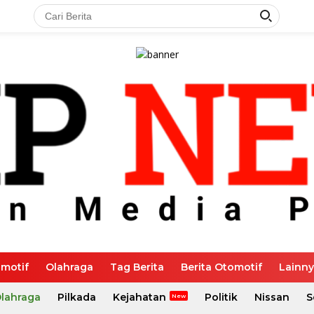
motif
Olahraga
Tag Berita
Berita Otomotif
Lainn
Olahraga
Pilkada
Kejahatan
Politik
Nissan
S