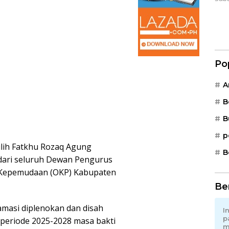
Po
A
B
B
p
lih Fatkhu Rozaq Agung
B
dari seluruh Dewan Pengurus
i Kepemudaan (OKP) Kabupaten
Be
amasi diplenokan dan disah
I
p
periode 2025-2028 masa bakti
m