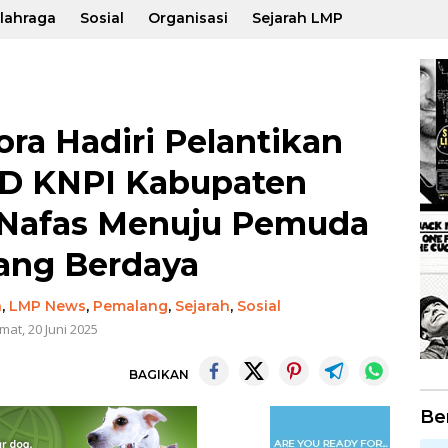
lahraga
Sosial
Organisasi
Sejarah LMP
ora Hadiri Pelantikan
D KNPI Kabupaten
 Nafas Menuju Pemuda
ang Berdaya
a
,
LMP News
,
Pemalang
,
Sejarah
,
Sosial
mat, 20 Juni 2025
BAGIKAN
Be