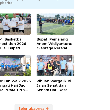
pberita.
MI Basketball
Bupati Pemalang
petition 2026
Anom Widiyantoro:
ulai, Bupati
Olahraga Pererat
alang: Olahraga
Hubungan Industrial
u, UMKM Ikut
di Hari Buruh
aju
ar Fun Walk 2026
Ribuan Warga Ikuti
ingati Hari Jadi
Jalan Sehat dan
33 PDAM Tirta
Senam Hari Desa
ia Kabupaten
Nasional, Bupati
alang
Anom Serahkan
Hadiah Utama
Sepeda Gunung
Selengkapnya