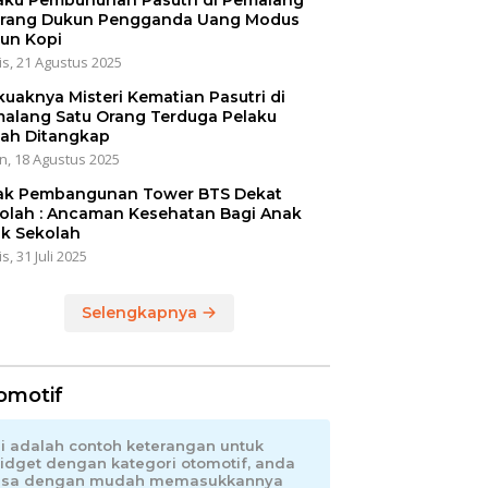
aku Pembunuhan Pasutri di Pemalang
rang Dukun Pengganda Uang Modus
un Kopi
s, 21 Agustus 2025
kuaknya Misteri Kematian Pasutri di
alang Satu Orang Terduga Pelaku
ah Ditangkap
n, 18 Agustus 2025
ak Pembangunan Tower BTS Dekat
olah : Ancaman Kesehatan Bagi Anak
k Sekolah
s, 31 Juli 2025
Selengkapnya
omotif
ni adalah contoh keterangan untuk
idget dengan kategori otomotif, anda
isa dengan mudah memasukkannya