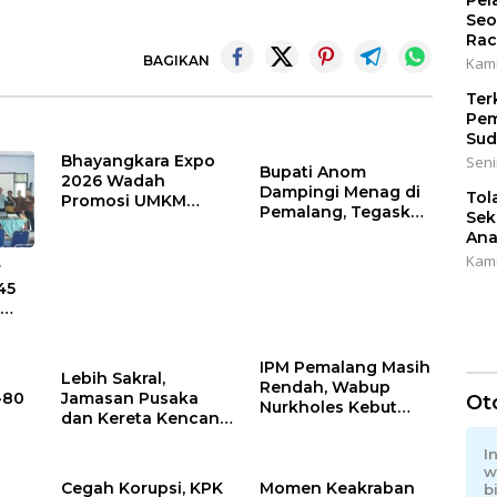
Pel
Seo
Rac
BAGIKAN
Kami
Ter
Pem
Sud
Bhayangkara Expo
Seni
Bupati Anom
2026 Wadah
Dampingi Menag di
Tol
Promosi UMKM
Pemalang, Tegaskan
Sek
Pemalang
Pentingnya
Ana
Legalitas Hukum
Kami
r
Buku Nikah
45
l
i
45
IPM Pemalang Masih
Lebih Sakral,
Rendah, Wabup
-80
Jamasan Pusaka
Ot
Nurkholes Kebut
dan Kereta Kencana
Wajib Belajar 1
uat
Pemalang Digelar
Tahun Pra-SD
I
Malam Hari di
w
Ndalem Notonagoro
Cegah Korupsi, KPK
Momen Keakraban
b