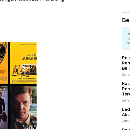
Ber
I
r
m
Pel
Pem
Bali
Sela
Kas
Per
Ter
Seni
Led
Aks
Juma