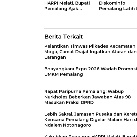
HARPI Melati, Bupati
Diskominfo
Pemalang Ajak
Pemalang Latih 
Perias Jaga Warisan
Aparatur Kelola 
Budaya
Spasial Daerah
Berita Terkait
Pelantikan Timwas Pilkades Kecamatan
Moga, Camat Drajat Ingatkan Aturan dan
Larangan
Bhayangkara Expo 2026 Wadah Promosi
UMKM Pemalang
Rapat Paripurna Pemalang: Wabup
Nurkholes Beberkan Jawaban Atas 98
Masukan Fraksi DPRD
Lebih Sakral, Jamasan Pusaka dan Keret
Kencana Pemalang Digelar Malam Hari d
Ndalem Notonagoro
Kukuhkan Pengurus HARPI Melati, Bupati