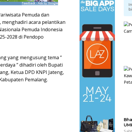
I
b
ariwisata Pemuda dan
, menghadiri acara pelantikan
Nasionala Pemuda Indonesia
025-2028 di Pendopo
ang yang mengusung tema ”
daya ” dihadiri oleh Bupati
ang, Ketua DPD KNPI Jateng,
 Kabupaten Pemalang.
Bha
UM
Sabt