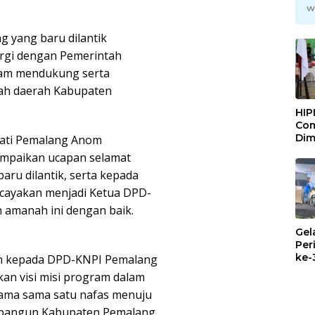
w
 yang baru dilantik
rgi dengan Pemerintah
lam mendukung serta
ah daerah Kabupaten
HIP
Com
Dim
ati Pemalang Anom
Pem
mpaikan ucapan selamat
Maj
ru dilantik, serta kepada
Mel
rcayakan menjadi Ketua DPD-
 amanah ini dengan baik.
Gel
Per
ke-
n kepada DPD-KNPI Pemalang
Mul
an visi misi program dalam
Pem
sama sama satu nafas menuju
bangun Kabupaten Pemalang