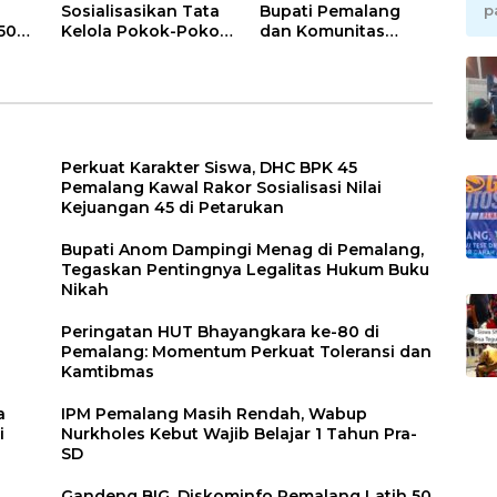
Sosialisasikan Tata
Bupati Pemalang
p
50
Kelola Pokok-Pokok
dan Komunitas
Data
Pikiran DPRD di
Bikers Kawal
Pemalang
Rombongan Gowes
Iran ke GCC
Perkuat Karakter Siswa, DHC BPK 45
Pemalang Kawal Rakor Sosialisasi Nilai
Kejuangan 45 di Petarukan
Bupati Anom Dampingi Menag di Pemalang,
Tegaskan Pentingnya Legalitas Hukum Buku
Nikah
Peringatan HUT Bhayangkara ke-80 di
Pemalang: Momentum Perkuat Toleransi dan
Kamtibmas
a
IPM Pemalang Masih Rendah, Wabup
i
Nurkholes Kebut Wajib Belajar 1 Tahun Pra-
SD
Gandeng BIG, Diskominfo Pemalang Latih 50