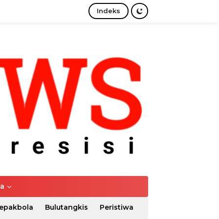
Indeks
tutup
ya
epakbola
Bulutangkis
Peristiwa