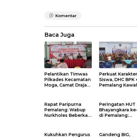
Komentar
Baca Juga
Pelantikan Timwas
Perkuat Karakte
Pilkades Kecamatan
Siswa, DHC BPK 
Moga, Camat Drajat
Pemalang Kawa
Ingatkan Aturan dan
Rakor Sosialisas
Larangan
Nilai Kejuangan 
di Petarukan
Rapat Paripurna
Peringatan HUT
Pemalang: Wabup
Bhayangkara ke
Nurkholes Beberkan
di Pemalang:
Jawaban Atas 98
Momentum Perk
Masukan Fraksi
Toleransi dan
DPRD
Kamtibmas
Kukuhkan Pengurus
Gandeng BIG,