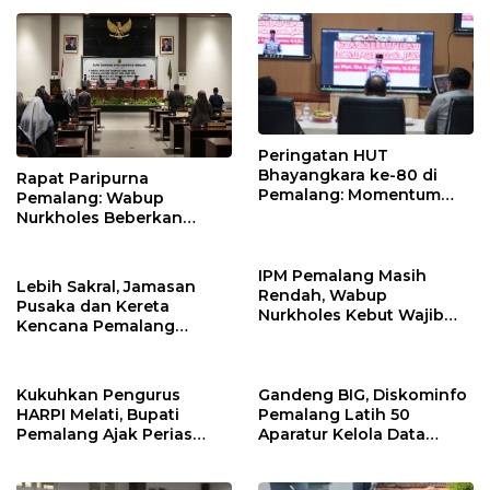
Nikah
Peringatan HUT
Bhayangkara ke-80 di
Rapat Paripurna
Pemalang: Momentum
Pemalang: Wabup
Perkuat Toleransi dan
Nurkholes Beberkan
Kamtibmas
Jawaban Atas 98
Masukan Fraksi DPRD
IPM Pemalang Masih
Lebih Sakral, Jamasan
Rendah, Wabup
Pusaka dan Kereta
Nurkholes Kebut Wajib
Kencana Pemalang
Belajar 1 Tahun Pra-SD
Digelar Malam Hari di
Ndalem Notonagoro
Kukuhkan Pengurus
Gandeng BIG, Diskominfo
HARPI Melati, Bupati
Pemalang Latih 50
Pemalang Ajak Perias
Aparatur Kelola Data
Jaga Warisan Budaya
Spasial Daerah