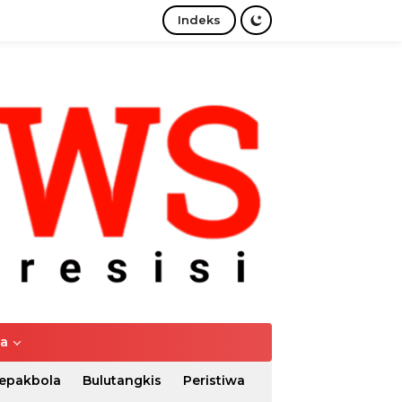
Indeks
tutup
ya
epakbola
Bulutangkis
Peristiwa