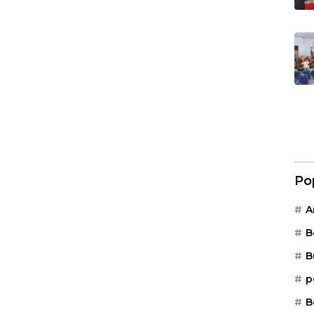
Po
A
B
B
p
B