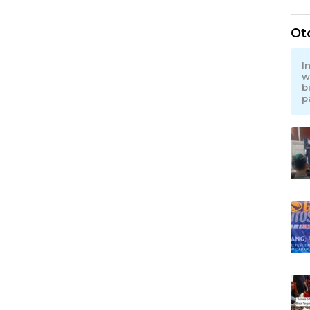
Ot
I
w
b
p