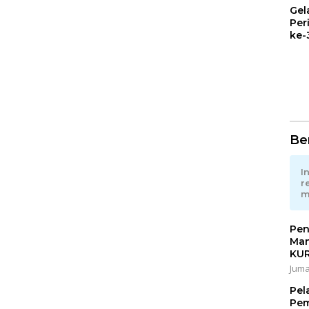
Gel
Per
ke-
Mul
Pem
Ber
I
r
m
Pen
Man
KU
Juma
Pel
Pem