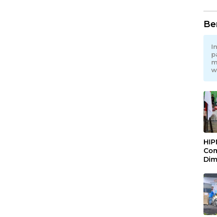
Be
I
p
m
w
HIP
Com
Dim
Pem
Maj
Mel