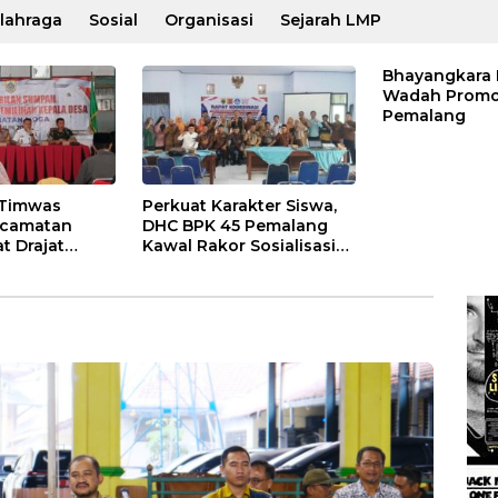
lahraga
Sosial
Organisasi
Sejarah LMP
Bhayangkara 
Wadah Promo
Pemalang
 Timwas
Perkuat Karakter Siswa,
ecamatan
DHC BPK 45 Pemalang
t Drajat
Kawal Rakor Sosialisasi
turan dan
Nilai Kejuangan 45 di
Petarukan