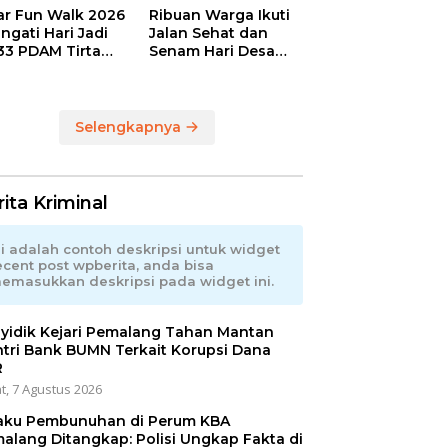
ar Fun Walk 2026
Ribuan Warga Ikuti
ingati Hari Jadi
Jalan Sehat dan
33 PDAM Tirta
Senam Hari Desa
ia Kabupaten
Nasional, Bupati
alang
Anom Serahkan
Hadiah Utama
Sepeda Gunung
Selengkapnya
ita Kriminal
ni adalah contoh deskripsi untuk widget
ecent post wpberita, anda bisa
emasukkan deskripsi pada widget ini.
yidik Kejari Pemalang Tahan Mantan
tri Bank BUMN Terkait Korupsi Dana
R
t, 7 Agustus 2026
aku Pembunuhan di Perum KBA
alang Ditangkap: Polisi Ungkap Fakta di