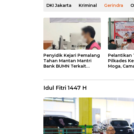
DKI Jakarta
Kriminal
Gerindra
O
Penyidik Kejari Pemalang
Pelantikan
Tahan Mantan Mantri
Pilkades K
Bank BUMN Terkait
Moga, Cama
Korupsi Dana KUR
Ingatkan A
Larangan
Idul Fitri 1447 H