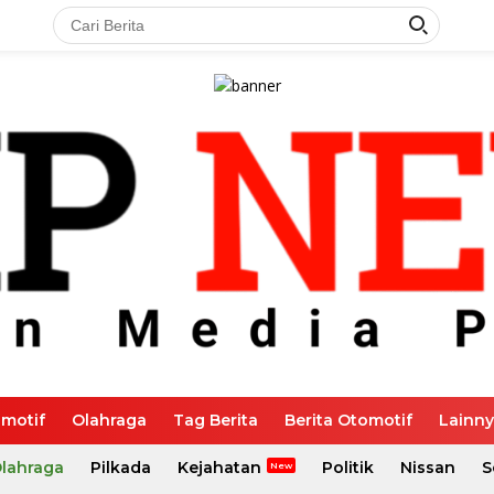
motif
Olahraga
Tag Berita
Berita Otomotif
Lainn
Olahraga
Pilkada
Kejahatan
Politik
Nissan
S