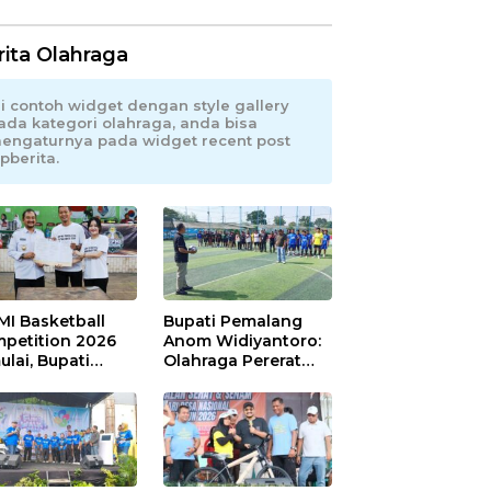
rita Olahraga
ni contoh widget dengan style gallery
ada kategori olahraga, anda bisa
engaturnya pada widget recent post
pberita.
MI Basketball
Bupati Pemalang
petition 2026
Anom Widiyantoro:
ulai, Bupati
Olahraga Pererat
alang: Olahraga
Hubungan Industrial
u, UMKM Ikut
di Hari Buruh
aju