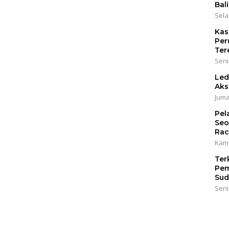
Bali
Sela
Kas
Per
Ter
Seni
Led
Aks
Juma
Pel
Seo
Rac
Kami
Ter
Pem
Sud
Seni