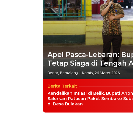
Apel Pasca-Lebaran: Bu
Tetap Siaga di Tengah 
Berita
,
Pemalang
|
Kamis, 26 Maret 2026
Berita Terkait
Kendalikan Inflasi di Belik, Bupati Ano
Salurkan Ratusan Paket Sembako Subs
di Desa Bulakan