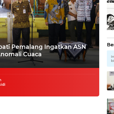
Be
pati Pemalang Ingatkan ASN
Anomali Cuaca
I
b
m
idi