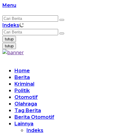
Langsung
Menu
ke
konten
Indeks
tutup
tutup
Home
Berita
Kriminal
Politik
Otomotif
Olahraga
Tag Berita
Berita Otomotif
Lainnya
Indeks