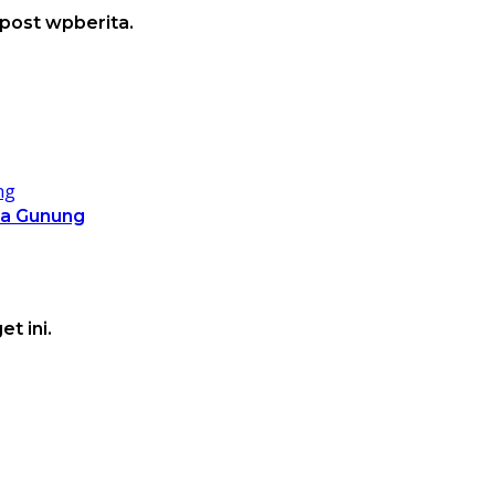
 post wpberita.
da Gunung
t ini.