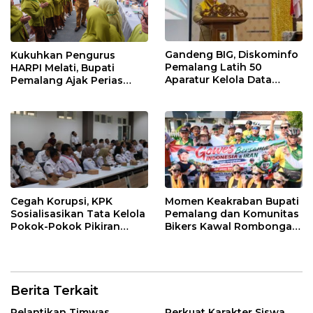
Gandeng BIG, Diskominfo
Kukuhkan Pengurus
Pemalang Latih 50
HARPI Melati, Bupati
Aparatur Kelola Data
Pemalang Ajak Perias
Spasial Daerah
Jaga Warisan Budaya
Cegah Korupsi, KPK
Momen Keakraban Bupati
Sosialisasikan Tata Kelola
Pemalang dan Komunitas
Pokok-Pokok Pikiran
Bikers Kawal Rombongan
DPRD di Pemalang
Gowes Iran ke GCC
Berita Terkait
Pelantikan Timwas
Perkuat Karakter Siswa,