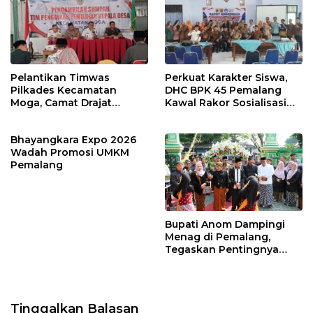
Pelantikan Timwas
Perkuat Karakter Siswa,
Pilkades Kecamatan
DHC BPK 45 Pemalang
Moga, Camat Drajat
Kawal Rakor Sosialisasi
Ingatkan Aturan dan
Nilai Kejuangan 45 di
Larangan
Petarukan
Bhayangkara Expo 2026
Wadah Promosi UMKM
Pemalang
Bupati Anom Dampingi
Menag di Pemalang,
Tegaskan Pentingnya
Legalitas Hukum Buku
Nikah
Tinggalkan Balasan