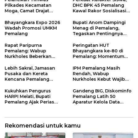
Pilkades Kecamatan
DHC BPK 45 Pemalang
Moga, Camat Drajat
Kawal Rakor Sosialisasi
Ingatkan Aturan dan
Nilai Kejuangan 45 di
Larangan
Petarukan
Bhayangkara Expo 2026
Bupati Anom Dampingi
Wadah Promosi UMKM
Menag di Pemalang,
Pemalang
Tegaskan Pentingnya
Legalitas Hukum Buku
Nikah
Rapat Paripurna
Peringatan HUT
Pemalang: Wabup
Bhayangkara ke-80 di
Nurkholes Beberkan
Pemalang: Momentum
Jawaban Atas 98
Perkuat Toleransi dan
Masukan Fraksi DPRD
Kamtibmas
Lebih Sakral, Jamasan
IPM Pemalang Masih
Pusaka dan Kereta
Rendah, Wabup
Kencana Pemalang
Nurkholes Kebut Wajib
Digelar Malam Hari di
Belajar 1 Tahun Pra-SD
Ndalem Notonagoro
Kukuhkan Pengurus
Gandeng BIG, Diskominfo
HARPI Melati, Bupati
Pemalang Latih 50
Pemalang Ajak Perias
Aparatur Kelola Data
Jaga Warisan Budaya
Spasial Daerah
Rekomendasi untuk kamu