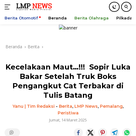
Berita Otomotif
Beranda
Berita Olahraga
Pilkada
Langsung
ke
konten
Beranda
Berita
Kecelakaan Maut…!!! Sopir Luka
Bakar Setelah Truk Boks
Pengangkut Cat Terbakar di
Tulis Batang
Yanu | Tim Redaksi
-
Berita
,
LMP News
,
Pemalang
,
Peristiwa
Jumat, 14 Maret 2025