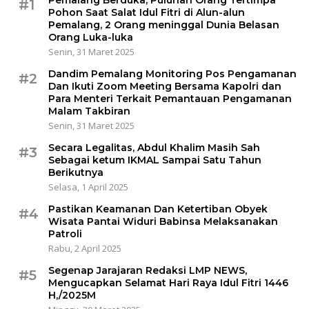
#1
Pohon Saat Salat Idul Fitri di Alun-alun
Pemalang, 2 Orang meninggal Dunia Belasan
Orang Luka-luka
Senin, 31 Maret 2025
Dandim Pemalang Monitoring Pos Pengamanan
#2
Dan Ikuti Zoom Meeting Bersama Kapolri dan
Para Menteri Terkait Pemantauan Pengamanan
Malam Takbiran
Senin, 31 Maret 2025
Secara Legalitas, Abdul Khalim Masih Sah
#3
Sebagai ketum IKMAL Sampai Satu Tahun
Berikutnya
Selasa, 1 April 2025
Pastikan Keamanan Dan Ketertiban Obyek
#4
Wisata Pantai Widuri Babinsa Melaksanakan
Patroli
Rabu, 2 April 2025
Segenap Jarajaran Redaksi LMP NEWS,
#5
Mengucapkan Selamat Hari Raya Idul Fitri 1446
H,/2025M