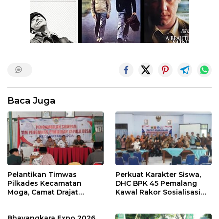
Baca Juga
Pelantikan Timwas
Perkuat Karakter Siswa,
Pilkades Kecamatan
DHC BPK 45 Pemalang
Moga, Camat Drajat
Kawal Rakor Sosialisasi
Ingatkan Aturan dan
Nilai Kejuangan 45 di
Larangan
Petarukan
Bhayangkara Expo 2026