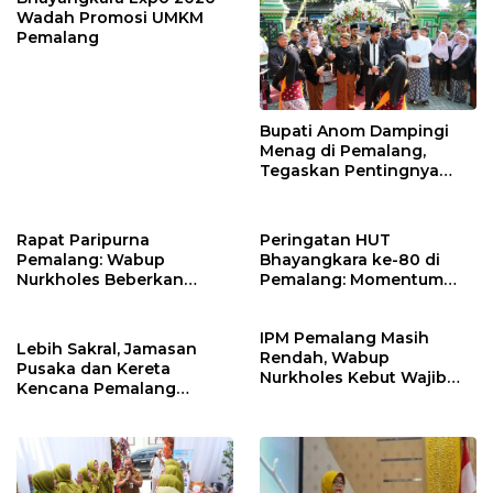
Wadah Promosi UMKM
Pemalang
Bupati Anom Dampingi
Menag di Pemalang,
Tegaskan Pentingnya
Legalitas Hukum Buku
Nikah
Rapat Paripurna
Peringatan HUT
Pemalang: Wabup
Bhayangkara ke-80 di
Nurkholes Beberkan
Pemalang: Momentum
Jawaban Atas 98
Perkuat Toleransi dan
Masukan Fraksi DPRD
Kamtibmas
IPM Pemalang Masih
Lebih Sakral, Jamasan
Rendah, Wabup
Pusaka dan Kereta
Nurkholes Kebut Wajib
Kencana Pemalang
Belajar 1 Tahun Pra-SD
Digelar Malam Hari di
Ndalem Notonagoro