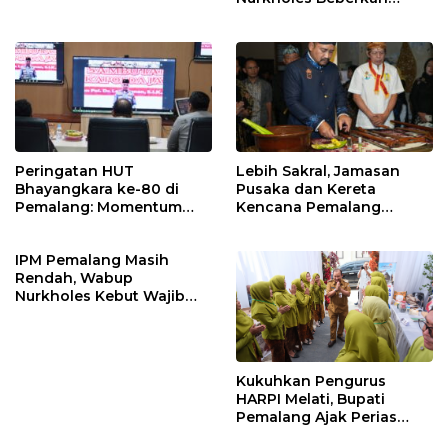
Nikah
Jawaban Atas 98
Masukan Fraksi DPRD
Peringatan HUT
Lebih Sakral, Jamasan
Bhayangkara ke-80 di
Pusaka dan Kereta
Pemalang: Momentum
Kencana Pemalang
Perkuat Toleransi dan
Digelar Malam Hari di
Kamtibmas
Ndalem Notonagoro
IPM Pemalang Masih
Rendah, Wabup
Nurkholes Kebut Wajib
Belajar 1 Tahun Pra-SD
Kukuhkan Pengurus
HARPI Melati, Bupati
Pemalang Ajak Perias
Jaga Warisan Budaya