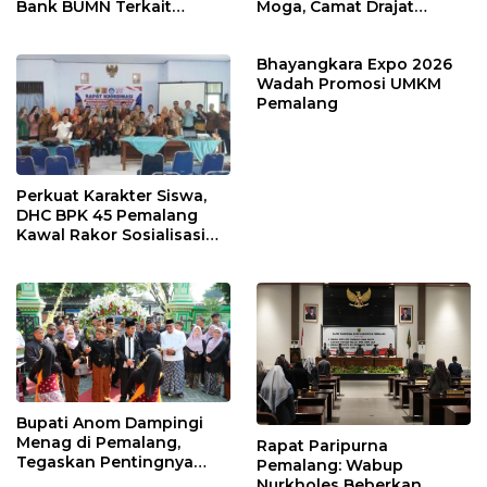
Bank BUMN Terkait
Moga, Camat Drajat
Korupsi Dana KUR
Ingatkan Aturan dan
Larangan
Bhayangkara Expo 2026
Wadah Promosi UMKM
Pemalang
Perkuat Karakter Siswa,
DHC BPK 45 Pemalang
Kawal Rakor Sosialisasi
Nilai Kejuangan 45 di
Petarukan
Bupati Anom Dampingi
Menag di Pemalang,
Rapat Paripurna
Tegaskan Pentingnya
Pemalang: Wabup
Legalitas Hukum Buku
Nurkholes Beberkan