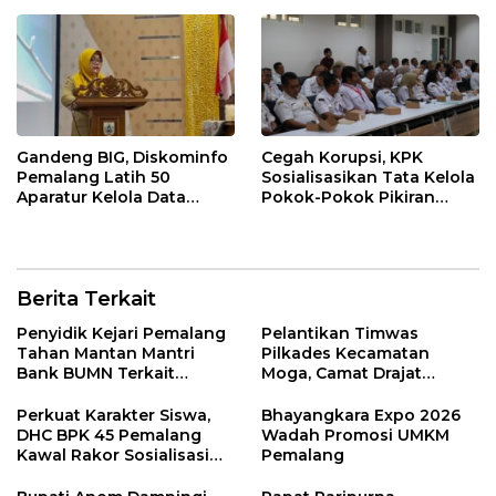
Gandeng BIG, Diskominfo
Cegah Korupsi, KPK
Pemalang Latih 50
Sosialisasikan Tata Kelola
Aparatur Kelola Data
Pokok-Pokok Pikiran
Spasial Daerah
DPRD di Pemalang
Berita Terkait
Penyidik Kejari Pemalang
Pelantikan Timwas
Tahan Mantan Mantri
Pilkades Kecamatan
Bank BUMN Terkait
Moga, Camat Drajat
Korupsi Dana KUR
Ingatkan Aturan dan
Larangan
Perkuat Karakter Siswa,
Bhayangkara Expo 2026
DHC BPK 45 Pemalang
Wadah Promosi UMKM
Kawal Rakor Sosialisasi
Pemalang
Nilai Kejuangan 45 di
Petarukan