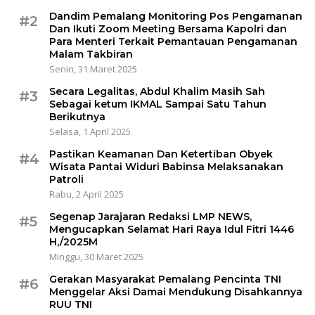
Dandim Pemalang Monitoring Pos Pengamanan
#2
Dan Ikuti Zoom Meeting Bersama Kapolri dan
Para Menteri Terkait Pemantauan Pengamanan
Malam Takbiran
Senin, 31 Maret 2025
Secara Legalitas, Abdul Khalim Masih Sah
#3
Sebagai ketum IKMAL Sampai Satu Tahun
Berikutnya
Selasa, 1 April 2025
Pastikan Keamanan Dan Ketertiban Obyek
#4
Wisata Pantai Widuri Babinsa Melaksanakan
Patroli
Rabu, 2 April 2025
Segenap Jarajaran Redaksi LMP NEWS,
#5
Mengucapkan Selamat Hari Raya Idul Fitri 1446
H,/2025M
Minggu, 30 Maret 2025
Gerakan Masyarakat Pemalang Pencinta TNI
#6
Menggelar Aksi Damai Mendukung Disahkannya
RUU TNI