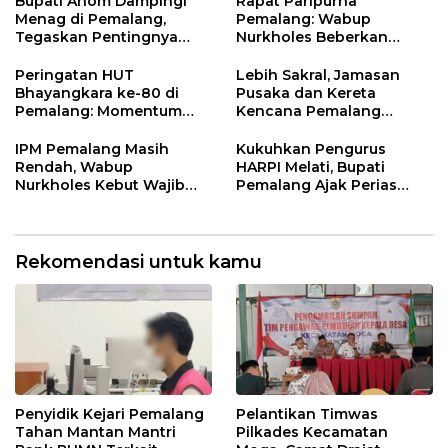
Bupati Anom Dampingi
Rapat Paripurna
Menag di Pemalang,
Pemalang: Wabup
Tegaskan Pentingnya
Nurkholes Beberkan
Legalitas Hukum Buku
Jawaban Atas 98
Nikah
Masukan Fraksi DPRD
Peringatan HUT
Lebih Sakral, Jamasan
Bhayangkara ke-80 di
Pusaka dan Kereta
Pemalang: Momentum
Kencana Pemalang
Perkuat Toleransi dan
Digelar Malam Hari di
Kamtibmas
Ndalem Notonagoro
IPM Pemalang Masih
Kukuhkan Pengurus
Rendah, Wabup
HARPI Melati, Bupati
Nurkholes Kebut Wajib
Pemalang Ajak Perias
Belajar 1 Tahun Pra-SD
Jaga Warisan Budaya
Rekomendasi untuk kamu
Penyidik Kejari Pemalang
Pelantikan Timwas
Tahan Mantan Mantri
Pilkades Kecamatan