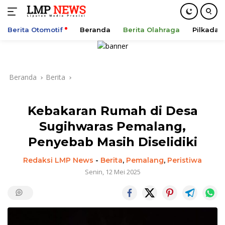
Berita Otomotif
Beranda
Berita Olahraga
Pilkada
Langsung
ke
konten
Beranda
Berita
Kebakaran Rumah di Desa
Sugihwaras Pemalang,
Penyebab Masih Diselidiki
Redaksi LMP News
-
Berita
,
Pemalang
,
Peristiwa
Senin, 12 Mei 2025