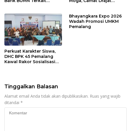
Bank BUMN Terkait
Moga, Camat Drajat
Korupsi Dana KUR
Ingatkan Aturan dan
Larangan
Bhayangkara Expo 2026
Wadah Promosi UMKM
Pemalang
Perkuat Karakter Siswa,
DHC BPK 45 Pemalang
Kawal Rakor Sosialisasi
Nilai Kejuangan 45 di
Petarukan
Tinggalkan Balasan
Alamat email Anda tidak akan dipublikasikan.
Ruas yang wajib
ditandai
*