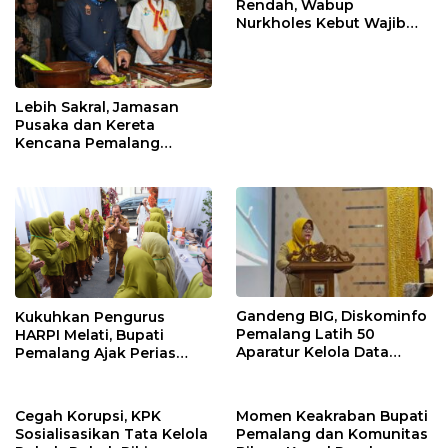
Rendah, Wabup
Nurkholes Kebut Wajib
Belajar 1 Tahun Pra-SD
Lebih Sakral, Jamasan
Pusaka dan Kereta
Kencana Pemalang
Digelar Malam Hari di
Ndalem Notonagoro
Gandeng BIG, Diskominfo
Kukuhkan Pengurus
Pemalang Latih 50
HARPI Melati, Bupati
Aparatur Kelola Data
Pemalang Ajak Perias
Spasial Daerah
Jaga Warisan Budaya
Cegah Korupsi, KPK
Momen Keakraban Bupati
Sosialisasikan Tata Kelola
Pemalang dan Komunitas