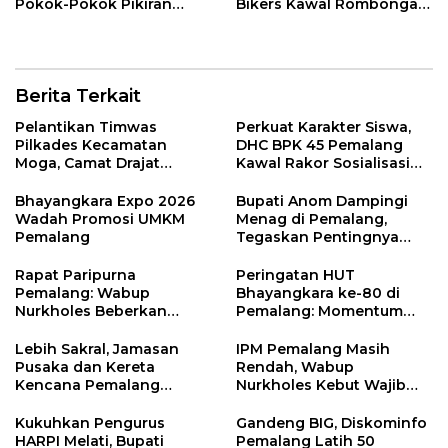
Pokok-Pokok Pikiran
Bikers Kawal Rombongan
DPRD di Pemalang
Gowes Iran ke GCC
Berita Terkait
Pelantikan Timwas
Perkuat Karakter Siswa,
Pilkades Kecamatan
DHC BPK 45 Pemalang
Moga, Camat Drajat
Kawal Rakor Sosialisasi
Ingatkan Aturan dan
Nilai Kejuangan 45 di
Larangan
Petarukan
Bhayangkara Expo 2026
Bupati Anom Dampingi
Wadah Promosi UMKM
Menag di Pemalang,
Pemalang
Tegaskan Pentingnya
Legalitas Hukum Buku
Nikah
Rapat Paripurna
Peringatan HUT
Pemalang: Wabup
Bhayangkara ke-80 di
Nurkholes Beberkan
Pemalang: Momentum
Jawaban Atas 98
Perkuat Toleransi dan
Masukan Fraksi DPRD
Kamtibmas
Lebih Sakral, Jamasan
IPM Pemalang Masih
Pusaka dan Kereta
Rendah, Wabup
Kencana Pemalang
Nurkholes Kebut Wajib
Digelar Malam Hari di
Belajar 1 Tahun Pra-SD
Ndalem Notonagoro
Kukuhkan Pengurus
Gandeng BIG, Diskominfo
HARPI Melati, Bupati
Pemalang Latih 50