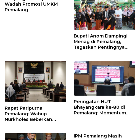
Wadah Promosi UMKM
Pemalang
Bupati Anom Dampingi
Menag di Pemalang,
Tegaskan Pentingnya
Legalitas Hukum Buku
Nikah
Peringatan HUT
Bhayangkara ke-80 di
Rapat Paripurna
Pemalang: Momentum
Pemalang: Wabup
Perkuat Toleransi dan
Nurkholes Beberkan
Kamtibmas
Jawaban Atas 98
Masukan Fraksi DPRD
IPM Pemalang Masih