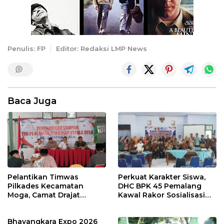
Penulis: FP
Editor: Redaksi LMP News
Baca Juga
Pelantikan Timwas
Perkuat Karakter Siswa,
Pilkades Kecamatan
DHC BPK 45 Pemalang
Moga, Camat Drajat
Kawal Rakor Sosialisasi
Ingatkan Aturan dan
Nilai Kejuangan 45 di
Larangan
Petarukan
Bhayangkara Expo 2026