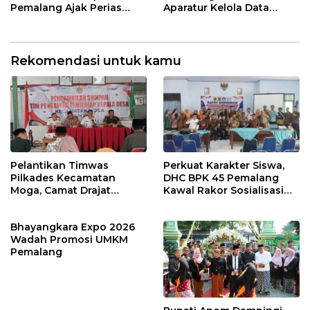
Pemalang Ajak Perias
Aparatur Kelola Data
Jaga Warisan Budaya
Spasial Daerah
Rekomendasi untuk kamu
Pelantikan Timwas
Perkuat Karakter Siswa,
Pilkades Kecamatan
DHC BPK 45 Pemalang
Moga, Camat Drajat
Kawal Rakor Sosialisasi
Ingatkan Aturan dan
Nilai Kejuangan 45 di
Larangan
Petarukan
Bhayangkara Expo 2026
Wadah Promosi UMKM
Pemalang