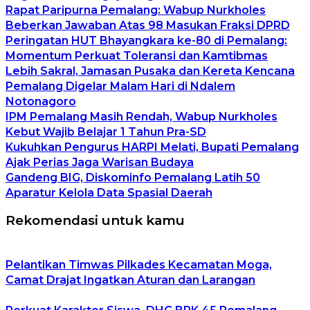
Rapat Paripurna Pemalang: Wabup Nurkholes
Beberkan Jawaban Atas 98 Masukan Fraksi DPRD
Peringatan HUT Bhayangkara ke-80 di Pemalang:
Momentum Perkuat Toleransi dan Kamtibmas
Lebih Sakral, Jamasan Pusaka dan Kereta Kencana
Pemalang Digelar Malam Hari di Ndalem
Notonagoro
IPM Pemalang Masih Rendah, Wabup Nurkholes
Kebut Wajib Belajar 1 Tahun Pra-SD
Kukuhkan Pengurus HARPI Melati, Bupati Pemalang
Ajak Perias Jaga Warisan Budaya
Gandeng BIG, Diskominfo Pemalang Latih 50
Aparatur Kelola Data Spasial Daerah
Rekomendasi untuk kamu
Pelantikan Timwas Pilkades Kecamatan Moga,
Camat Drajat Ingatkan Aturan dan Larangan