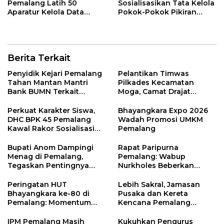
Pemalang Latih 50
Sosialisasikan Tata Kelola
Aparatur Kelola Data
Pokok-Pokok Pikiran
Spasial Daerah
DPRD di Pemalang
Berita Terkait
Penyidik Kejari Pemalang
Pelantikan Timwas
Tahan Mantan Mantri
Pilkades Kecamatan
Bank BUMN Terkait
Moga, Camat Drajat
Korupsi Dana KUR
Ingatkan Aturan dan
Larangan
Perkuat Karakter Siswa,
Bhayangkara Expo 2026
DHC BPK 45 Pemalang
Wadah Promosi UMKM
Kawal Rakor Sosialisasi
Pemalang
Nilai Kejuangan 45 di
Petarukan
Bupati Anom Dampingi
Rapat Paripurna
Menag di Pemalang,
Pemalang: Wabup
Tegaskan Pentingnya
Nurkholes Beberkan
Legalitas Hukum Buku
Jawaban Atas 98
Nikah
Masukan Fraksi DPRD
Peringatan HUT
Lebih Sakral, Jamasan
Bhayangkara ke-80 di
Pusaka dan Kereta
Pemalang: Momentum
Kencana Pemalang
Perkuat Toleransi dan
Digelar Malam Hari di
Kamtibmas
Ndalem Notonagoro
IPM Pemalang Masih
Kukuhkan Pengurus