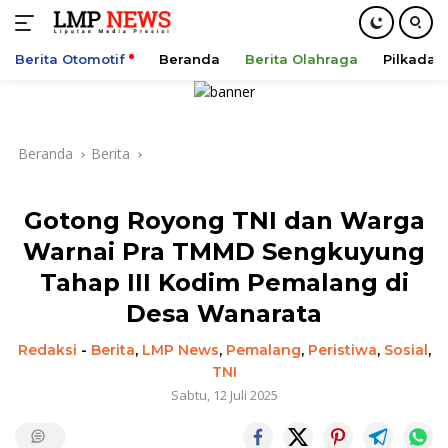
Berita Otomotif
Beranda
Berita Olahraga
Pilkada
Langsung
ke
konten
Beranda
Berita
Gotong Royong TNI dan Warga
Warnai Pra TMMD Sengkuyung
Tahap III Kodim Pemalang di
Desa Wanarata
Redaksi
-
Berita
,
LMP News
,
Pemalang
,
Peristiwa
,
Sosial
,
TNI
Sabtu, 12 Juli 2025