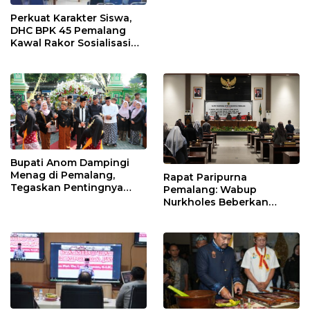
Perkuat Karakter Siswa,
DHC BPK 45 Pemalang
Kawal Rakor Sosialisasi
Nilai Kejuangan 45 di
Petarukan
Bupati Anom Dampingi
Menag di Pemalang,
Rapat Paripurna
Tegaskan Pentingnya
Pemalang: Wabup
Legalitas Hukum Buku
Nurkholes Beberkan
Nikah
Jawaban Atas 98
Masukan Fraksi DPRD