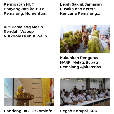
Peringatan HUT
Lebih Sakral, Jamasan
Bhayangkara ke-80 di
Pusaka dan Kereta
Pemalang: Momentum
Kencana Pemalang
Perkuat Toleransi dan
Digelar Malam Hari di
Kamtibmas
Ndalem Notonagoro
IPM Pemalang Masih
Rendah, Wabup
Nurkholes Kebut Wajib
Belajar 1 Tahun Pra-SD
Kukuhkan Pengurus
HARPI Melati, Bupati
Pemalang Ajak Perias
Jaga Warisan Budaya
Gandeng BIG, Diskominfo
Cegah Korupsi, KPK