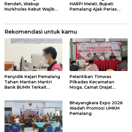
Rendah, Wabup
HARPI Melati, Bupati
Nurkholes Kebut Wajib
Pemalang Ajak Perias
Belajar 1 Tahun Pra-SD
Jaga Warisan Budaya
Rekomendasi untuk kamu
Penyidik Kejari Pemalang
Pelantikan Timwas
Tahan Mantan Mantri
Pilkades Kecamatan
Bank BUMN Terkait
Moga, Camat Drajat
Korupsi Dana KUR
Ingatkan Aturan dan
Larangan
Bhayangkara Expo 2026
Wadah Promosi UMKM
Pemalang