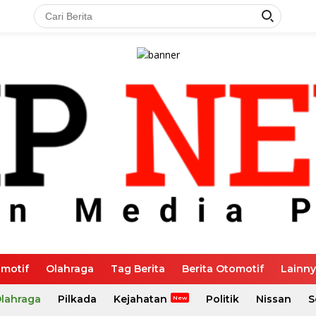
motif
Olahraga
Tag Berita
Berita Otomotif
Lainn
Olahraga
Pilkada
Kejahatan
Politik
Nissan
S