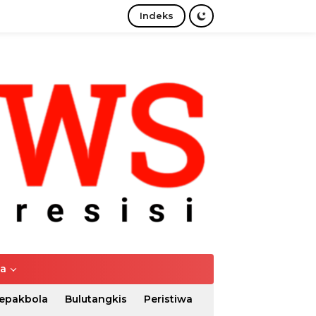
Indeks
tutup
ya
epakbola
Bulutangkis
Peristiwa