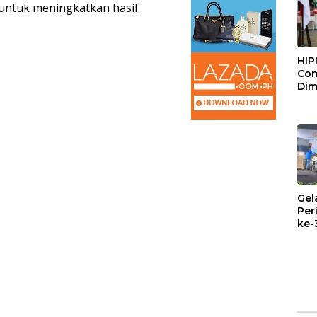
untuk meningkatkan hasil
HIP
Com
Dim
Pem
Maj
Mel
Gel
Per
ke-
Mul
Pem