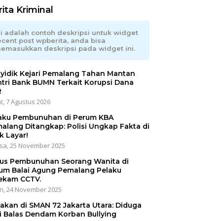
ita Kriminal
ni adalah contoh deskripsi untuk widget
ecent post wpberita, anda bisa
emasukkan deskripsi pada widget ini.
yidik Kejari Pemalang Tahan Mantan
tri Bank BUMN Terkait Korupsi Dana
R
t, 7 Agustus 2026
aku Pembunuhan di Perum KBA
alang Ditangkap: Polisi Ungkap Fakta di
k Layar!
sa, 25 November 2025
us Pembunuhan Seorang Wanita di
um Balai Agung Pemalang Pelaku
ekam CCTV.
n, 24 November 2025
akan di SMAN 72 Jakarta Utara: Diduga
i Balas Dendam Korban Bullying