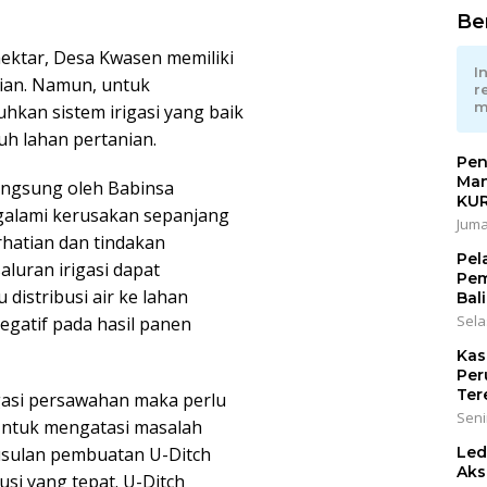
Ber
ektar, Desa Kwasen memiliki
I
nian. Namun, untuk
r
m
hkan sistem irigasi yang baik
ruh lahan pertanian.
Pen
Man
langsung oleh Babinsa
KU
ngalami kerusakan sepanjang
Juma
hatian dan tindakan
Pel
luran irigasi dapat
Pem
istribusi air ke lahan
Bali
Sela
egatif pada hasil panen
Kas
Per
Ter
gasi persawahan maka perlu
Seni
Untuk mengatasi masalah
 usulan pembuatan U-Ditch
Led
Aks
usi yang tepat. U-Ditch