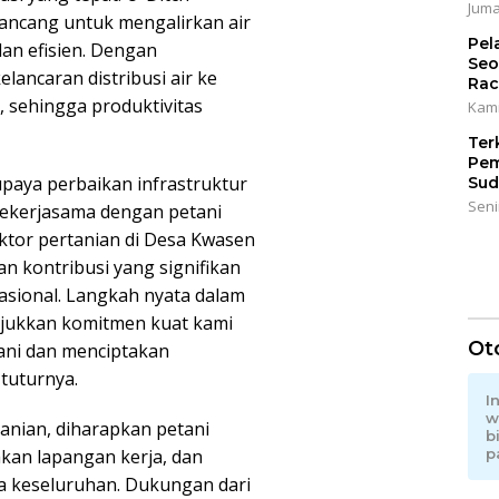
Juma
rancang untuk mengalirkan air
Pel
an efisien. Dengan
Seo
ancaran distribusi air ke
Rac
, sehingga produktivitas
Kami
Ter
Pem
paya perbaikan infrastruktur
Sud
Seni
bekerjasama dengan petani
ektor pertanian di Desa Kwasen
 kontribusi yang signifikan
sional. Langkah nyata dalam
jukkan komitmen kuat kami
Ot
ani dan menciptakan
tuturnya.
I
w
nian, diharapkan petani
b
kan lapangan kerja, dan
p
a keseluruhan. Dukungan dari