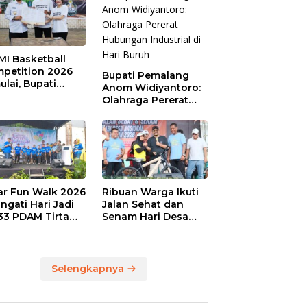
MI Basketball
petition 2026
Bupati Pemalang
ulai, Bupati
Anom Widiyantoro:
alang: Olahraga
Olahraga Pererat
u, UMKM Ikut
Hubungan Industrial
aju
di Hari Buruh
ar Fun Walk 2026
Ribuan Warga Ikuti
ingati Hari Jadi
Jalan Sehat dan
33 PDAM Tirta
Senam Hari Desa
ia Kabupaten
Nasional, Bupati
alang
Anom Serahkan
Hadiah Utama
Sepeda Gunung
Selengkapnya