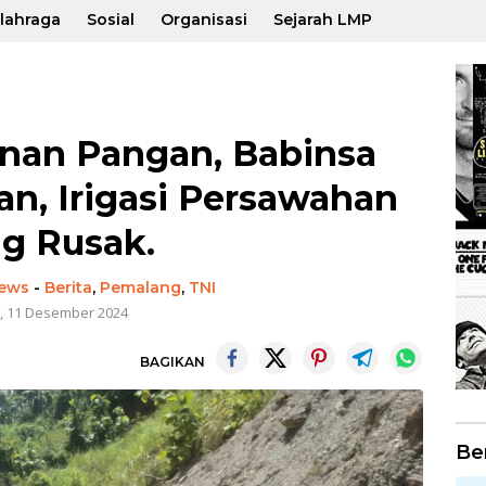
lahraga
Sosial
Organisasi
Sejarah LMP
nan Pangan, Babinsa
n, Irigasi Persawahan
g Rusak.
News
-
Berita
,
Pemalang
,
TNI
, 11 Desember 2024
BAGIKAN
Be