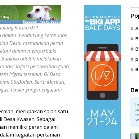
Po
alang Korem 071
A
an dalam mendukung ketahanan
B
mbina Desa) memainkan peran
B
petani dalam memperbaiki
gas Babinsa adalah melakukan
p
ondisi irigasi persawahan guna
B
em irigasi tersebut. Di Desa
mil 06/Bodeh, Sertu Maskuri,
igasi tersier yang mengalami
Be
I
p
erman, merupakan salah satu
m
di Desa Kwasen. Sebagai
w
an memiliki peran dalam
dalam kegiatan pertanian