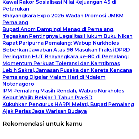
Kawal Rakor Sosialisasi Nilai Kejuangan 45 di
Petarukan
Bhayangkara Expo 2026 Wadah Promosi UMKM
Pemalang
Bupati Anom Dampingi Menag di Pemalang,
Tegaskan Pentingnya Legalitas Hukum Buku Nikah
Rapat Paripurna Pemalang: Wabup Nurkholes
Beberkan Jawaban Atas 98 Masukan Fraksi DPRD
Peringatan HUT Bhayangkara ke-80 di Pemalang:
Momentum Perkuat Toleransi dan Kamtibmas
Lebih Sakral, Jamasan Pusaka dan Kereta Kencana
Pemalang Digelar Malam Hari di Ndalem
Notonagoro
IPM Pemalang Masih Rendah, Wabup Nurkholes
Kebut Wajib Belajar 1 Tahun Pra-SD
Kukuhkan Pengurus HARPI Melati, Bupati Pemalang
Ajak Perias Jaga Warisan Budaya
Rekomendasi untuk kamu