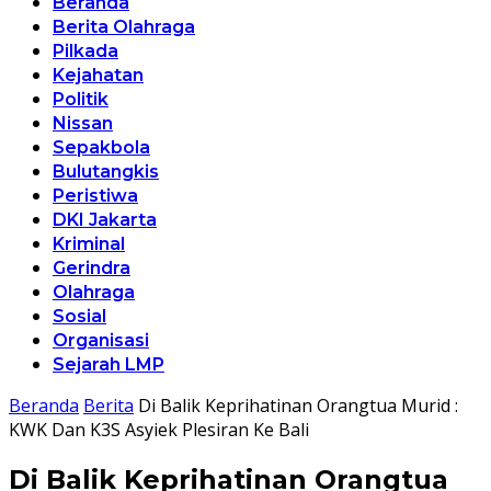
Beranda
Berita Olahraga
Pilkada
Kejahatan
Politik
Nissan
Sepakbola
Bulutangkis
Peristiwa
DKI Jakarta
Kriminal
Gerindra
Olahraga
Sosial
Organisasi
Sejarah LMP
Beranda
Berita
Di Balik Keprihatinan Orangtua Murid :
KWK Dan K3S Asyiek Plesiran Ke Bali
Di Balik Keprihatinan Orangtua