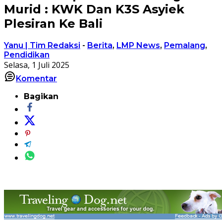
Murid : KWK Dan K3S Asyiek
Plesiran Ke Bali
Yanu | Tim Redaksi
-
Berita
,
LMP News
,
Pemalang
,
Pendidikan
Selasa, 1 Juli 2025
Komentar
Bagikan