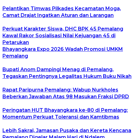
Pelantikan Timwas Pilkades Kecamatan Moga,
Camat Drajat Ingatkan Aturan dan Larangan
Perkuat Karakter Siswa, DHC BPK 45 Pemalang
Kawal Rakor Sosialisasi Nilai Kejuangan 45 di
Petarukan
Bhayangkara Expo 2026 Wadah Promosi UMKM
Pemalang
Bupati Anom Dampingi Menag di Pemalang,
Tegaskan Pentingnya Legalitas Hukum Buku Nikah
Rapat Paripurna Pemalang: Wabup Nurkholes
Beberkan Jawaban Atas 98 Masukan Fraksi DPRD
Peringatan HUT Bhayangkara ke-80 di Pemalang:
Momentum Perkuat Toleransi dan Kamtibmas
Lebih Sakral, Jamasan Pusaka dan Kereta Kencana
Pemalang Digelar Malam Hari di Ndalem