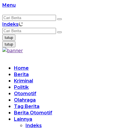
Langsung
Menu
ke
konten
Indeks
tutup
tutup
Home
Berita
Kriminal
Politik
Otomotif
Olahraga
Tag Berita
Berita Otomotif
Lainnya
Indeks