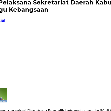
Pelaksana Sekretariat Daerah Ka
agu Kebangsaan
ial
entum sakral Dirgahayu Republik Indonesia yang ke 80 di 