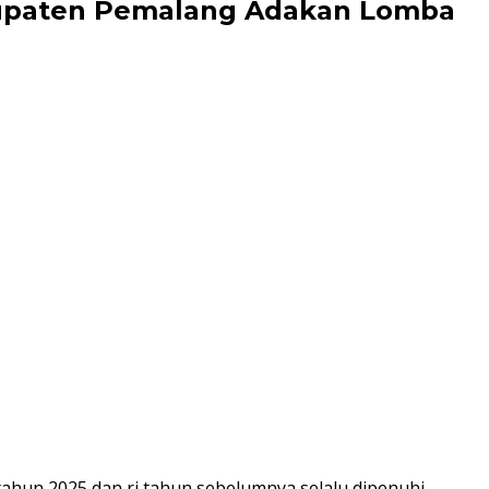
bupaten Pemalang Adakan Lomba
tahun 2025 dan ri tahun sebelumnya selalu dipenuhi