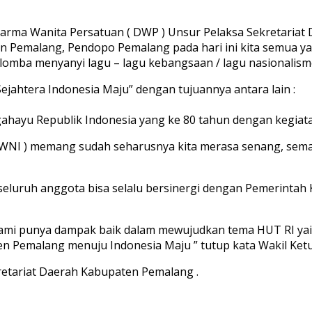
arma Wanita Persatuan ( DWP ) Unsur Pelaksa Sekretariat
 Pemalang, Pendopo Pemalang pada hari ini kita semua ya
ba menyanyi lagu – lagu kebangsaan / lagu nasionalisme 
ejahtera Indonesia Maju” dengan tujuannya antara lain :
hayu Republik Indonesia yang ke 80 tahun dengan kegiatan 
( WNI ) memang sudah seharusnya kita merasa senang, sem
seluruh anggota bisa selalu bersinergi dengan Pemerint
h kami punya dampak baik dalam mewujudkan tema HUT RI yai
aten Pemalang menuju Indonesia Maju ” tutup kata Wakil K
etariat Daerah Kabupaten Pemalang .