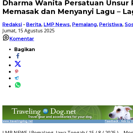
Dharma Wanita Persatuan Unsur 
Memasak dan Menyanyi Lagu – L
Redaksi
-
Berita
,
LMP News
,
Pemalang
,
Peristiwa
,
Sos
Jumat, 15 Agustus 2025
Komentar
Bagikan
LMP NEWS |Pemalang, Jawa Tengah ( 15 / 8 / 2025 ) – Mom