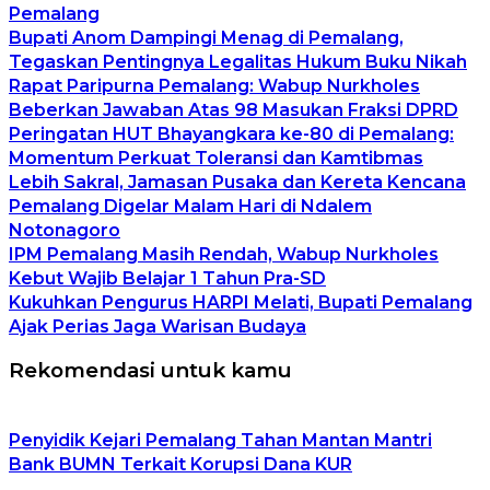
Pemalang
Bupati Anom Dampingi Menag di Pemalang,
Tegaskan Pentingnya Legalitas Hukum Buku Nikah
Rapat Paripurna Pemalang: Wabup Nurkholes
Beberkan Jawaban Atas 98 Masukan Fraksi DPRD
Peringatan HUT Bhayangkara ke-80 di Pemalang:
Momentum Perkuat Toleransi dan Kamtibmas
Lebih Sakral, Jamasan Pusaka dan Kereta Kencana
Pemalang Digelar Malam Hari di Ndalem
Notonagoro
IPM Pemalang Masih Rendah, Wabup Nurkholes
Kebut Wajib Belajar 1 Tahun Pra-SD
Kukuhkan Pengurus HARPI Melati, Bupati Pemalang
Ajak Perias Jaga Warisan Budaya
Rekomendasi untuk kamu
Penyidik Kejari Pemalang Tahan Mantan Mantri
Bank BUMN Terkait Korupsi Dana KUR