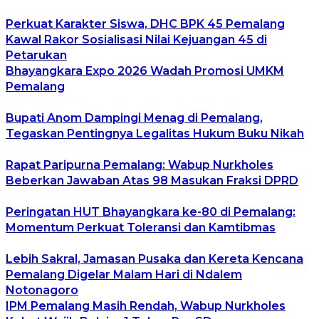
Perkuat Karakter Siswa, DHC BPK 45 Pemalang
Kawal Rakor Sosialisasi Nilai Kejuangan 45 di
Petarukan
Bhayangkara Expo 2026 Wadah Promosi UMKM
Pemalang
Bupati Anom Dampingi Menag di Pemalang,
Tegaskan Pentingnya Legalitas Hukum Buku Nikah
Rapat Paripurna Pemalang: Wabup Nurkholes
Beberkan Jawaban Atas 98 Masukan Fraksi DPRD
Peringatan HUT Bhayangkara ke-80 di Pemalang:
Momentum Perkuat Toleransi dan Kamtibmas
Lebih Sakral, Jamasan Pusaka dan Kereta Kencana
Pemalang Digelar Malam Hari di Ndalem
Notonagoro
IPM Pemalang Masih Rendah, Wabup Nurkholes