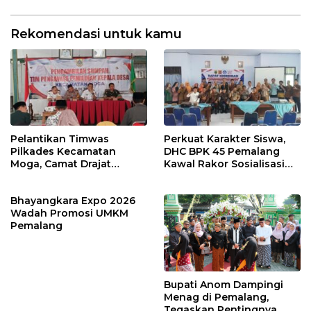
Rekomendasi untuk kamu
Pelantikan Timwas
Perkuat Karakter Siswa,
Pilkades Kecamatan
DHC BPK 45 Pemalang
Moga, Camat Drajat
Kawal Rakor Sosialisasi
Ingatkan Aturan dan
Nilai Kejuangan 45 di
Larangan
Petarukan
Bhayangkara Expo 2026
Wadah Promosi UMKM
Pemalang
Bupati Anom Dampingi
Menag di Pemalang,
Tegaskan Pentingnya