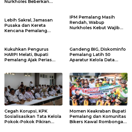
Perkuat Toleransi dan
Nurkholes Beberkan
Kamtibmas
Jawaban Atas 98
Masukan Fraksi DPRD
IPM Pemalang Masih
Lebih Sakral, Jamasan
Rendah, Wabup
Pusaka dan Kereta
Nurkholes Kebut Wajib
Kencana Pemalang
Belajar 1 Tahun Pra-SD
Digelar Malam Hari di
Ndalem Notonagoro
Kukuhkan Pengurus
Gandeng BIG, Diskominfo
HARPI Melati, Bupati
Pemalang Latih 50
Pemalang Ajak Perias
Aparatur Kelola Data
Jaga Warisan Budaya
Spasial Daerah
Cegah Korupsi, KPK
Momen Keakraban Bupati
Sosialisasikan Tata Kelola
Pemalang dan Komunitas
Pokok-Pokok Pikiran
Bikers Kawal Rombongan
DPRD di Pemalang
Gowes Iran ke GCC