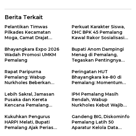
Berita Terkait
Pelantikan Timwas
Perkuat Karakter Siswa,
Pilkades Kecamatan
DHC BPK 45 Pemalang
Moga, Camat Drajat
Kawal Rakor Sosialisasi
Ingatkan Aturan dan
Nilai Kejuangan 45 di
Larangan
Petarukan
Bhayangkara Expo 2026
Bupati Anom Dampingi
Wadah Promosi UMKM
Menag di Pemalang,
Pemalang
Tegaskan Pentingnya
Legalitas Hukum Buku
Nikah
Rapat Paripurna
Peringatan HUT
Pemalang: Wabup
Bhayangkara ke-80 di
Nurkholes Beberkan
Pemalang: Momentum
Jawaban Atas 98
Perkuat Toleransi dan
Masukan Fraksi DPRD
Kamtibmas
Lebih Sakral, Jamasan
IPM Pemalang Masih
Pusaka dan Kereta
Rendah, Wabup
Kencana Pemalang
Nurkholes Kebut Wajib
Digelar Malam Hari di
Belajar 1 Tahun Pra-SD
Ndalem Notonagoro
Kukuhkan Pengurus
Gandeng BIG, Diskominfo
HARPI Melati, Bupati
Pemalang Latih 50
Pemalang Ajak Perias
Aparatur Kelola Data
Jaga Warisan Budaya
Spasial Daerah