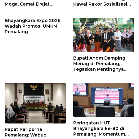
Moga, Camat Drajat
Kawal Rakor Sosialisasi
Ingatkan Aturan dan
Nilai Kejuangan 45 di
Larangan
Petarukan
Bhayangkara Expo 2026
Wadah Promosi UMKM
Pemalang
Bupati Anom Dampingi
Menag di Pemalang,
Tegaskan Pentingnya
Legalitas Hukum Buku
Nikah
Peringatan HUT
Bhayangkara ke-80 di
Rapat Paripurna
Pemalang: Momentum
Pemalang: Wabup