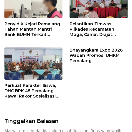
Penyidik Kejari Pemalang
Pelantikan Timwas
Tahan Mantan Mantri
Pilkades Kecamatan
Bank BUMN Terkait
Moga, Camat Drajat
Korupsi Dana KUR
Ingatkan Aturan dan
Larangan
Bhayangkara Expo 2026
Wadah Promosi UMKM
Pemalang
Perkuat Karakter Siswa,
DHC BPK 45 Pemalang
Kawal Rakor Sosialisasi
Nilai Kejuangan 45 di
Petarukan
Tinggalkan Balasan
Alamat email Anda tidak akan dipublikasikan.
Ruas yang wajib