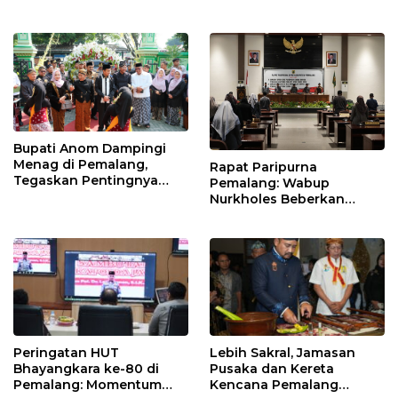
Nilai Kejuangan 45 di
Petarukan
Bupati Anom Dampingi
Menag di Pemalang,
Rapat Paripurna
Tegaskan Pentingnya
Pemalang: Wabup
Legalitas Hukum Buku
Nurkholes Beberkan
Nikah
Jawaban Atas 98
Masukan Fraksi DPRD
Peringatan HUT
Lebih Sakral, Jamasan
Bhayangkara ke-80 di
Pusaka dan Kereta
Pemalang: Momentum
Kencana Pemalang