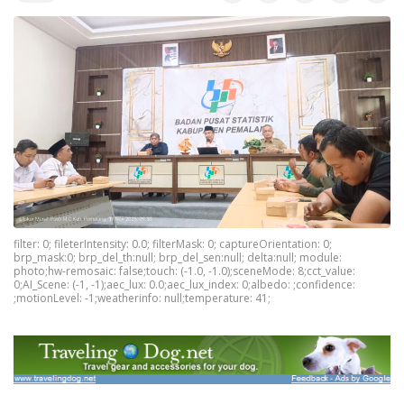
filter: 0; fileterIntensity: 0.0; filterMask: 0; captureOrientation: 0;
brp_mask:0; brp_del_th:null; brp_del_sen:null; delta:null; module:
photo;hw-remosaic: false;touch: (-1.0, -1.0);sceneMode: 8;cct_value:
0;AI_Scene: (-1, -1);aec_lux: 0.0;aec_lux_index: 0;albedo: ;confidence:
;motionLevel: -1;weatherinfo: null;temperature: 41;