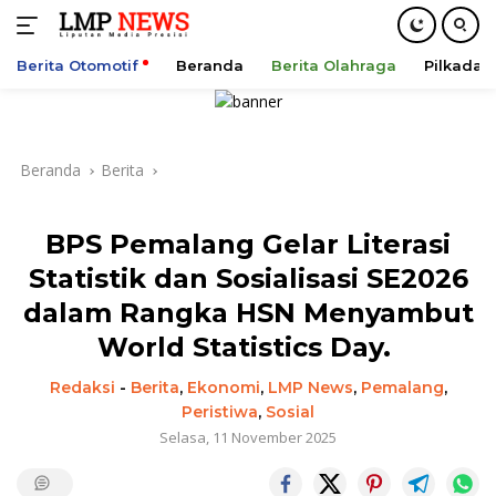
Berita Otomotif
Beranda
Berita Olahraga
Pilkada
Langsung
ke
konten
Beranda
Berita
BPS Pemalang Gelar Literasi
Statistik dan Sosialisasi SE2026
dalam Rangka HSN Menyambut
World Statistics Day.
Redaksi
-
Berita
,
Ekonomi
,
LMP News
,
Pemalang
,
Peristiwa
,
Sosial
Selasa, 11 November 2025