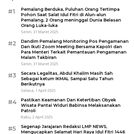
Pemalang Berduka, Puluhan Orang Tertimpa
#1
Pohon Saat Salat Idul Fitri di Alun-alun
Pemalang, 2 Orang meninggal Dunia Belasan
Orang Luka-luka
Senin, 31 Maret 2025
Dandim Pemalang Monitoring Pos Pengamanan
#2
Dan Ikuti Zoom Meeting Bersama Kapolri dan
Para Menteri Terkait Pemantauan Pengamanan
Malam Takbiran
Senin, 31 Maret 2025
Secara Legalitas, Abdul Khalim Masih Sah
#3
Sebagai ketum IKMAL Sampai Satu Tahun
Berikutnya
Selasa, 1 April 2025
Pastikan Keamanan Dan Ketertiban Obyek
#4
Wisata Pantai Widuri Babinsa Melaksanakan
Patroli
Rabu, 2 April 2025
Segenap Jarajaran Redaksi LMP NEWS,
#5
Mengucapkan Selamat Hari Raya Idul Fitri 1446