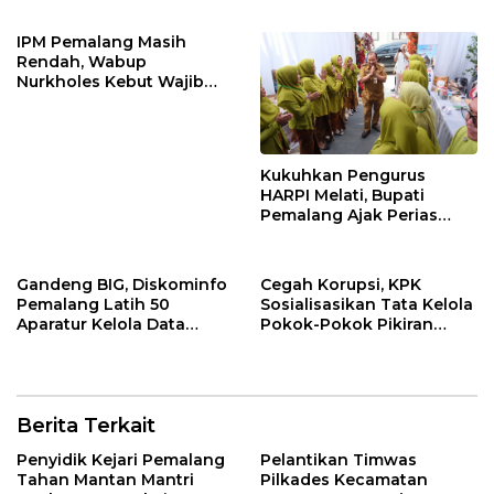
Perkuat Toleransi dan
Digelar Malam Hari di
Kamtibmas
Ndalem Notonagoro
IPM Pemalang Masih
Rendah, Wabup
Nurkholes Kebut Wajib
Belajar 1 Tahun Pra-SD
Kukuhkan Pengurus
HARPI Melati, Bupati
Pemalang Ajak Perias
Jaga Warisan Budaya
Gandeng BIG, Diskominfo
Cegah Korupsi, KPK
Pemalang Latih 50
Sosialisasikan Tata Kelola
Aparatur Kelola Data
Pokok-Pokok Pikiran
Spasial Daerah
DPRD di Pemalang
Berita Terkait
Penyidik Kejari Pemalang
Pelantikan Timwas
Tahan Mantan Mantri
Pilkades Kecamatan