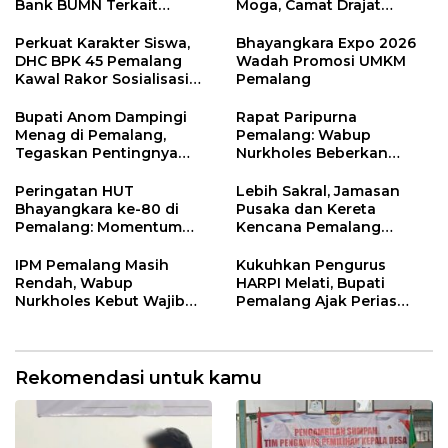
Bank BUMN Terkait
Moga, Camat Drajat
Korupsi Dana KUR
Ingatkan Aturan dan
Larangan
Perkuat Karakter Siswa,
Bhayangkara Expo 2026
DHC BPK 45 Pemalang
Wadah Promosi UMKM
Kawal Rakor Sosialisasi
Pemalang
Nilai Kejuangan 45 di
Petarukan
Bupati Anom Dampingi
Rapat Paripurna
Menag di Pemalang,
Pemalang: Wabup
Tegaskan Pentingnya
Nurkholes Beberkan
Legalitas Hukum Buku
Jawaban Atas 98
Nikah
Masukan Fraksi DPRD
Peringatan HUT
Lebih Sakral, Jamasan
Bhayangkara ke-80 di
Pusaka dan Kereta
Pemalang: Momentum
Kencana Pemalang
Perkuat Toleransi dan
Digelar Malam Hari di
Kamtibmas
Ndalem Notonagoro
IPM Pemalang Masih
Kukuhkan Pengurus
Rendah, Wabup
HARPI Melati, Bupati
Nurkholes Kebut Wajib
Pemalang Ajak Perias
Belajar 1 Tahun Pra-SD
Jaga Warisan Budaya
Rekomendasi untuk kamu