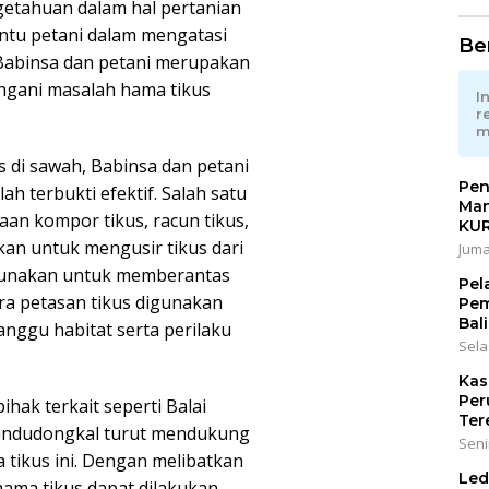
getahuan dalam hal pertanian
tu petani dalam mengatasi
Ber
 Babinsa dan petani merupakan
angani masalah hama tikus
I
r
m
di sawah, Babinsa dan petani
Pen
 terbukti efektif. Salah satu
Man
an kompor tikus, racun tikus,
KU
kan untuk mengusir tikus dari
Juma
igunakan untuk memberantas
Pel
ra petasan tikus digunakan
Pem
Bali
ggu habitat serta perilaku
Sela
Kas
Per
ihak terkait seperti Balai
Ter
Randudongkal turut mendukung
Seni
tikus ini. Dengan melibatkan
Led
ama tikus dapat dilakukan