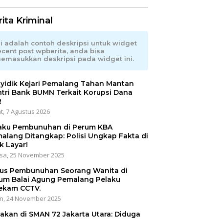
ita Kriminal
ni adalah contoh deskripsi untuk widget
ecent post wpberita, anda bisa
emasukkan deskripsi pada widget ini.
yidik Kejari Pemalang Tahan Mantan
tri Bank BUMN Terkait Korupsi Dana
R
t, 7 Agustus 2026
aku Pembunuhan di Perum KBA
alang Ditangkap: Polisi Ungkap Fakta di
k Layar!
sa, 25 November 2025
us Pembunuhan Seorang Wanita di
um Balai Agung Pemalang Pelaku
ekam CCTV.
n, 24 November 2025
akan di SMAN 72 Jakarta Utara: Diduga