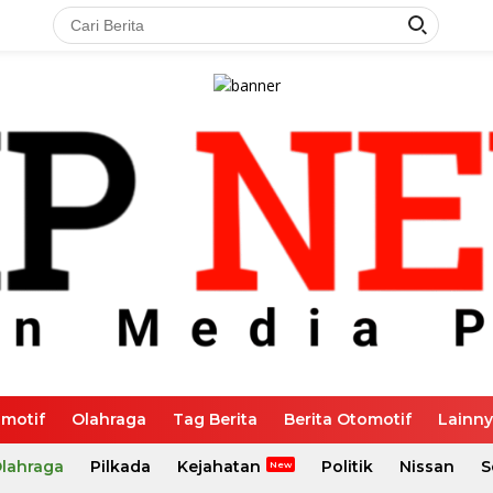
motif
Olahraga
Tag Berita
Berita Otomotif
Lainn
Olahraga
Pilkada
Kejahatan
Politik
Nissan
S