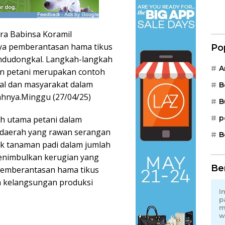
ra Babinsa Koramil
ya pemberantasan hama tikus
Po
ndudongkal. Langkah-langkah
A
an petani merupakan contoh
rial dan masyarakat dalam
B
hnya.Minggu (27/04/25)
B
p
h utama petani dalam
i daerah yang rawan serangan
B
ak tanaman padi dalam jumlah
menimbulkan kerugian yang
Be
, pemberantasan hama tikus
a kelangsungan produksi
I
p
m
w