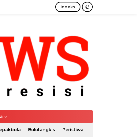
Indeks
tutup
ya
epakbola
Bulutangkis
Peristiwa