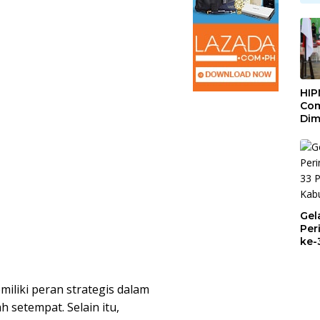
HIP
Com
Dim
Pem
Maj
Mel
Gel
Per
ke-
Mul
Pem
iliki peran strategis dalam
setempat. Selain itu,