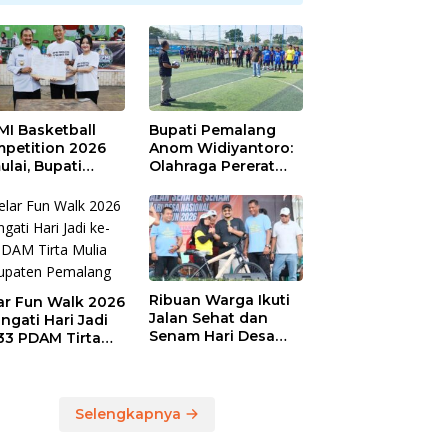
MI Basketball
Bupati Pemalang
petition 2026
Anom Widiyantoro:
ulai, Bupati
Olahraga Pererat
alang: Olahraga
Hubungan Industrial
u, UMKM Ikut
di Hari Buruh
aju
Ribuan Warga Ikuti
ar Fun Walk 2026
Jalan Sehat dan
ingati Hari Jadi
Senam Hari Desa
33 PDAM Tirta
Nasional, Bupati
ia Kabupaten
Anom Serahkan
alang
Hadiah Utama
Sepeda Gunung
Selengkapnya