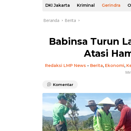
DKI Jakarta
Kriminal
Gerindra
O
Beranda
Berita
Babinsa Turun L
Atasi Ha
Redaksi LMP News
-
Berita
,
Ekonomi
,
K
Min
Komentar