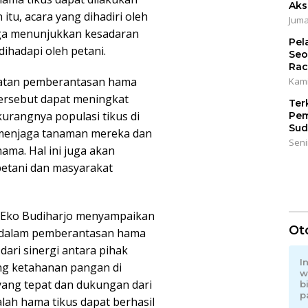
Aks
 itu, acara yang dihadiri oleh
Juma
juga menunjukkan kesadaran
Pel
ihadapi oleh petani.
Seo
Rac
atan pemberantasan hama
Kami
 tersebut dapat meningkat
Ter
rkurangnya populasi tikus di
Pem
Sud
 menjaga tanaman mereka dan
Seni
ma. Hal ini juga akan
petani dan masyarakat
 Eko Budiharjo menyampaikan
Ot
i dalam pemberantasan hama
ari sinergi antara pihak
I
ng ketahanan pangan di
w
yang tepat dan dukungan dari
b
p
lah hama tikus dapat berhasil