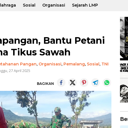
lahraga
Sosial
Organisasi
Sejarah LMP
apangan, Bantu Petani
ma Tikus Sawah
etahanan Pangan
,
Organisasi
,
Pemalang
,
Sosial
,
TNI
ggu, 27 April 2025
BAGIKAN
Be