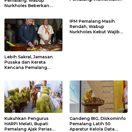
Pemalang: Wabup
Perkuat Toleransi dan
Nurkholes Beberkan
Kamtibmas
Jawaban Atas 98
Masukan Fraksi DPRD
IPM Pemalang Masih
Rendah, Wabup
Nurkholes Kebut Wajib
Belajar 1 Tahun Pra-SD
Lebih Sakral, Jamasan
Pusaka dan Kereta
Kencana Pemalang
Digelar Malam Hari di
Ndalem Notonagoro
Gandeng BIG, Diskominfo
Kukuhkan Pengurus
Pemalang Latih 50
HARPI Melati, Bupati
Aparatur Kelola Data
Pemalang Ajak Perias