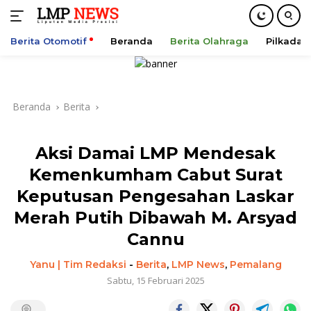
Berita Otomotif
Beranda
Berita Olahraga
Pilkada
Langsung
ke
konten
Beranda
Berita
Aksi Damai LMP Mendesak
Kemenkumham Cabut Surat
Keputusan Pengesahan Laskar
Merah Putih Dibawah M. Arsyad
Cannu
Yanu | Tim Redaksi
-
Berita
,
LMP News
,
Pemalang
Sabtu, 15 Februari 2025