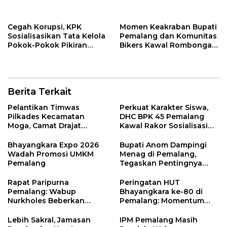
Spasial Daerah
Jaga Warisan Budaya
Cegah Korupsi, KPK
Momen Keakraban Bupati
Sosialisasikan Tata Kelola
Pemalang dan Komunitas
Pokok-Pokok Pikiran
Bikers Kawal Rombongan
DPRD di Pemalang
Gowes Iran ke GCC
Berita Terkait
Pelantikan Timwas
Perkuat Karakter Siswa,
Pilkades Kecamatan
DHC BPK 45 Pemalang
Moga, Camat Drajat
Kawal Rakor Sosialisasi
Ingatkan Aturan dan
Nilai Kejuangan 45 di
Larangan
Petarukan
Bhayangkara Expo 2026
Bupati Anom Dampingi
Wadah Promosi UMKM
Menag di Pemalang,
Pemalang
Tegaskan Pentingnya
Legalitas Hukum Buku
Nikah
Rapat Paripurna
Peringatan HUT
Pemalang: Wabup
Bhayangkara ke-80 di
Nurkholes Beberkan
Pemalang: Momentum
Jawaban Atas 98
Perkuat Toleransi dan
Masukan Fraksi DPRD
Kamtibmas
Lebih Sakral, Jamasan
IPM Pemalang Masih