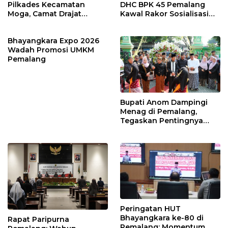
Pilkades Kecamatan
DHC BPK 45 Pemalang
Moga, Camat Drajat
Kawal Rakor Sosialisasi
Ingatkan Aturan dan
Nilai Kejuangan 45 di
Larangan
Petarukan
Bhayangkara Expo 2026
Wadah Promosi UMKM
Pemalang
Bupati Anom Dampingi
Menag di Pemalang,
Tegaskan Pentingnya
Legalitas Hukum Buku
Nikah
Peringatan HUT
Bhayangkara ke-80 di
Rapat Paripurna
Pemalang: Momentum