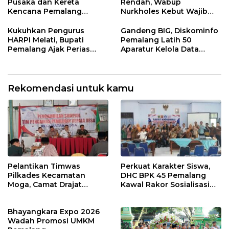
Pusaka dan Kereta
Rendah, Wabup
Kencana Pemalang
Nurkholes Kebut Wajib
Digelar Malam Hari di
Belajar 1 Tahun Pra-SD
Ndalem Notonagoro
Kukuhkan Pengurus
Gandeng BIG, Diskominfo
HARPI Melati, Bupati
Pemalang Latih 50
Pemalang Ajak Perias
Aparatur Kelola Data
Jaga Warisan Budaya
Spasial Daerah
Rekomendasi untuk kamu
Pelantikan Timwas
Perkuat Karakter Siswa,
Pilkades Kecamatan
DHC BPK 45 Pemalang
Moga, Camat Drajat
Kawal Rakor Sosialisasi
Ingatkan Aturan dan
Nilai Kejuangan 45 di
Larangan
Petarukan
Bhayangkara Expo 2026
Wadah Promosi UMKM