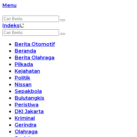
Langsung
Menu
ke
konten
Indeks
Berita Otomotif
Beranda
Berita Olahraga
Pilkada
Kejahatan
Politik
Nissan
Sepakbola
Bulutangkis
Peristiwa
DKI Jakarta
Kriminal
Gerindra
Olahraga