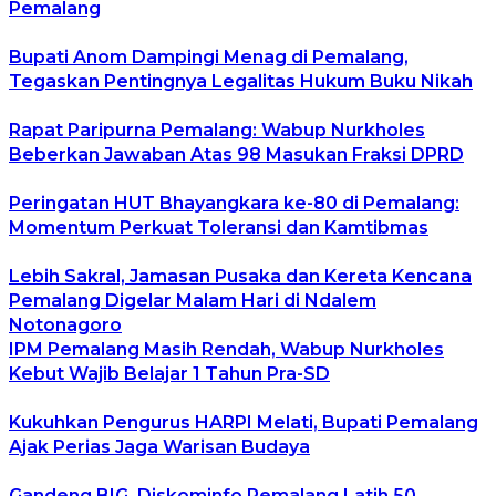
Pemalang
Bupati Anom Dampingi Menag di Pemalang,
Tegaskan Pentingnya Legalitas Hukum Buku Nikah
Rapat Paripurna Pemalang: Wabup Nurkholes
Beberkan Jawaban Atas 98 Masukan Fraksi DPRD
Peringatan HUT Bhayangkara ke-80 di Pemalang:
Momentum Perkuat Toleransi dan Kamtibmas
Lebih Sakral, Jamasan Pusaka dan Kereta Kencana
Pemalang Digelar Malam Hari di Ndalem
Notonagoro
IPM Pemalang Masih Rendah, Wabup Nurkholes
Kebut Wajib Belajar 1 Tahun Pra-SD
Kukuhkan Pengurus HARPI Melati, Bupati Pemalang
Ajak Perias Jaga Warisan Budaya
Gandeng BIG, Diskominfo Pemalang Latih 50