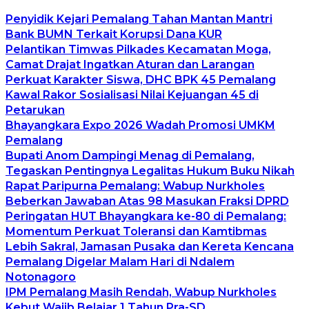
Penyidik Kejari Pemalang Tahan Mantan Mantri
Bank BUMN Terkait Korupsi Dana KUR
Pelantikan Timwas Pilkades Kecamatan Moga,
Camat Drajat Ingatkan Aturan dan Larangan
Perkuat Karakter Siswa, DHC BPK 45 Pemalang
Kawal Rakor Sosialisasi Nilai Kejuangan 45 di
Petarukan
Bhayangkara Expo 2026 Wadah Promosi UMKM
Pemalang
Bupati Anom Dampingi Menag di Pemalang,
Tegaskan Pentingnya Legalitas Hukum Buku Nikah
Rapat Paripurna Pemalang: Wabup Nurkholes
Beberkan Jawaban Atas 98 Masukan Fraksi DPRD
Peringatan HUT Bhayangkara ke-80 di Pemalang:
Momentum Perkuat Toleransi dan Kamtibmas
Lebih Sakral, Jamasan Pusaka dan Kereta Kencana
Pemalang Digelar Malam Hari di Ndalem
Notonagoro
IPM Pemalang Masih Rendah, Wabup Nurkholes
Kebut Wajib Belajar 1 Tahun Pra-SD