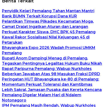
Berita Terkait
Penyidik Kejari Pemalang Tahan Mantan Mantri
Bank BUMN Terkait Korupsi Dana KUR
Pelantikan Timwas Pilkades Kecamatan Moga,
Camat Drajat Ingatkan Aturan dan Larangan
Perkuat Karakter Siswa, DHC BPK 45 Pemalang
Kawal Rakor Sosialisasi Nilai Kejuangan 45 di
Petarukan
Bhayangkara Expo 2026 Wadah Promosi UMKM
Pemalang
Bupati Anom Dampingi Menag di Pemalang,
Tegaskan Pentingnya Legalitas Hukum Buku Nikah
Rapat Paripurna Pemalang: Wabup Nurkholes
Beberkan Jawaban Atas 98 Masukan Fraksi DPRD
Peringatan HUT Bhayangkara ke-80 di Pemalang:
Momentum Perkuat Toleransi dan Kamtibmas
Lebih Sakral, Jamasan Pusaka dan Kereta Kencana
Pemalang Digelar Malam Hari di Ndalem
Notonagoro
IPM Pemalang Masih Rendah, Wabup Nurkholes