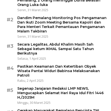
Pemalang, 2 Orang meninggal Dunia Belasan
Orang Luka-luka
Senin, 31 Maret 2025
Dandim Pemalang Monitoring Pos Pengamanan
#2
Dan Ikuti Zoom Meeting Bersama Kapolri dan
Para Menteri Terkait Pemantauan Pengamanan
Malam Takbiran
Senin, 31 Maret 2025
Secara Legalitas, Abdul Khalim Masih Sah
#3
Sebagai ketum IKMAL Sampai Satu Tahun
Berikutnya
Selasa, 1 April 2025
Pastikan Keamanan Dan Ketertiban Obyek
#4
Wisata Pantai Widuri Babinsa Melaksanakan
Patroli
Rabu, 2 April 2025
Segenap Jarajaran Redaksi LMP NEWS,
#5
Mengucapkan Selamat Hari Raya Idul Fitri 1446
H,/2025M
Minggu, 30 Maret 2025
Gerakan Masyarakat Pemalang Pencinta TNI