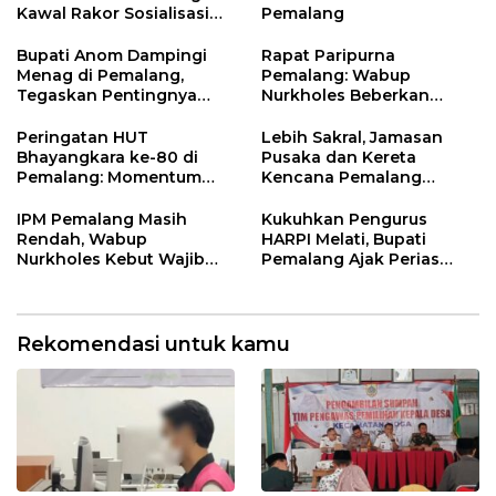
Kawal Rakor Sosialisasi
Pemalang
Nilai Kejuangan 45 di
Petarukan
Bupati Anom Dampingi
Rapat Paripurna
Menag di Pemalang,
Pemalang: Wabup
Tegaskan Pentingnya
Nurkholes Beberkan
Legalitas Hukum Buku
Jawaban Atas 98
Nikah
Masukan Fraksi DPRD
Peringatan HUT
Lebih Sakral, Jamasan
Bhayangkara ke-80 di
Pusaka dan Kereta
Pemalang: Momentum
Kencana Pemalang
Perkuat Toleransi dan
Digelar Malam Hari di
Kamtibmas
Ndalem Notonagoro
IPM Pemalang Masih
Kukuhkan Pengurus
Rendah, Wabup
HARPI Melati, Bupati
Nurkholes Kebut Wajib
Pemalang Ajak Perias
Belajar 1 Tahun Pra-SD
Jaga Warisan Budaya
Rekomendasi untuk kamu