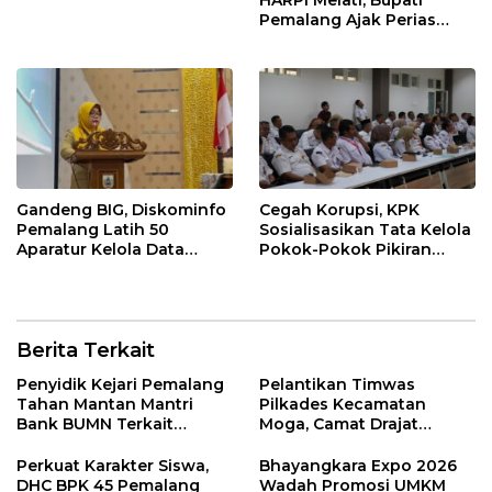
HARPI Melati, Bupati
Pemalang Ajak Perias
Jaga Warisan Budaya
Gandeng BIG, Diskominfo
Cegah Korupsi, KPK
Pemalang Latih 50
Sosialisasikan Tata Kelola
Aparatur Kelola Data
Pokok-Pokok Pikiran
Spasial Daerah
DPRD di Pemalang
Berita Terkait
Penyidik Kejari Pemalang
Pelantikan Timwas
Tahan Mantan Mantri
Pilkades Kecamatan
Bank BUMN Terkait
Moga, Camat Drajat
Korupsi Dana KUR
Ingatkan Aturan dan
Larangan
Perkuat Karakter Siswa,
Bhayangkara Expo 2026
DHC BPK 45 Pemalang
Wadah Promosi UMKM