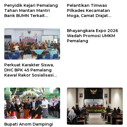
Penyidik Kejari Pemalang
Pelantikan Timwas
Tahan Mantan Mantri
Pilkades Kecamatan
Bank BUMN Terkait
Moga, Camat Drajat
Korupsi Dana KUR
Ingatkan Aturan dan
Larangan
Bhayangkara Expo 2026
Wadah Promosi UMKM
Pemalang
Perkuat Karakter Siswa,
DHC BPK 45 Pemalang
Kawal Rakor Sosialisasi
Nilai Kejuangan 45 di
Petarukan
Bupati Anom Dampingi