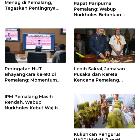
Menag di Pemalang,
Rapat Paripurna
Tegaskan Pentingnya
Pemalang: Wabup
Legalitas Hukum Buku
Nurkholes Beberkan
Nikah
Jawaban Atas 98
Masukan Fraksi DPRD
Peringatan HUT
Lebih Sakral, Jamasan
Bhayangkara ke-80 di
Pusaka dan Kereta
Pemalang: Momentum
Kencana Pemalang
Perkuat Toleransi dan
Digelar Malam Hari di
Kamtibmas
Ndalem Notonagoro
IPM Pemalang Masih
Rendah, Wabup
Nurkholes Kebut Wajib
Belajar 1 Tahun Pra-SD
Kukuhkan Pengurus