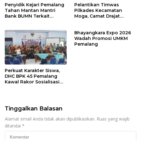
Penyidik Kejari Pemalang
Pelantikan Timwas
Tahan Mantan Mantri
Pilkades Kecamatan
Bank BUMN Terkait
Moga, Camat Drajat
Korupsi Dana KUR
Ingatkan Aturan dan
Larangan
Bhayangkara Expo 2026
Wadah Promosi UMKM
Pemalang
Perkuat Karakter Siswa,
DHC BPK 45 Pemalang
Kawal Rakor Sosialisasi
Nilai Kejuangan 45 di
Petarukan
Tinggalkan Balasan
Alamat email Anda tidak akan dipublikasikan.
Ruas yang wajib
ditandai
*