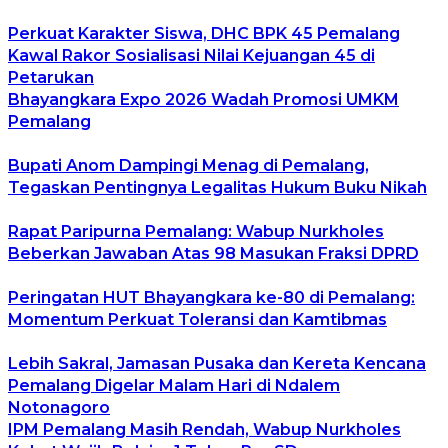
Perkuat Karakter Siswa, DHC BPK 45 Pemalang
Kawal Rakor Sosialisasi Nilai Kejuangan 45 di
Petarukan
Bhayangkara Expo 2026 Wadah Promosi UMKM
Pemalang
Bupati Anom Dampingi Menag di Pemalang,
Tegaskan Pentingnya Legalitas Hukum Buku Nikah
Rapat Paripurna Pemalang: Wabup Nurkholes
Beberkan Jawaban Atas 98 Masukan Fraksi DPRD
Peringatan HUT Bhayangkara ke-80 di Pemalang:
Momentum Perkuat Toleransi dan Kamtibmas
Lebih Sakral, Jamasan Pusaka dan Kereta Kencana
Pemalang Digelar Malam Hari di Ndalem
Notonagoro
IPM Pemalang Masih Rendah, Wabup Nurkholes