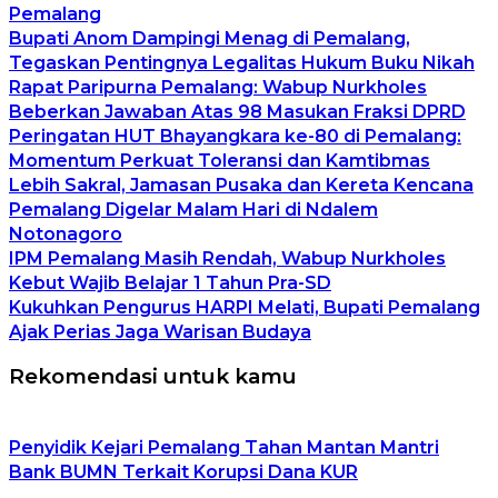
Pemalang
Bupati Anom Dampingi Menag di Pemalang,
Tegaskan Pentingnya Legalitas Hukum Buku Nikah
Rapat Paripurna Pemalang: Wabup Nurkholes
Beberkan Jawaban Atas 98 Masukan Fraksi DPRD
Peringatan HUT Bhayangkara ke-80 di Pemalang:
Momentum Perkuat Toleransi dan Kamtibmas
Lebih Sakral, Jamasan Pusaka dan Kereta Kencana
Pemalang Digelar Malam Hari di Ndalem
Notonagoro
IPM Pemalang Masih Rendah, Wabup Nurkholes
Kebut Wajib Belajar 1 Tahun Pra-SD
Kukuhkan Pengurus HARPI Melati, Bupati Pemalang
Ajak Perias Jaga Warisan Budaya
Rekomendasi untuk kamu
Penyidik Kejari Pemalang Tahan Mantan Mantri
Bank BUMN Terkait Korupsi Dana KUR