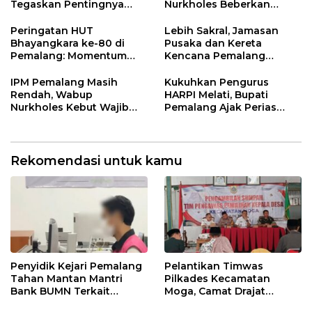
Tegaskan Pentingnya
Nurkholes Beberkan
Legalitas Hukum Buku
Jawaban Atas 98
Nikah
Masukan Fraksi DPRD
Peringatan HUT
Lebih Sakral, Jamasan
Bhayangkara ke-80 di
Pusaka dan Kereta
Pemalang: Momentum
Kencana Pemalang
Perkuat Toleransi dan
Digelar Malam Hari di
Kamtibmas
Ndalem Notonagoro
IPM Pemalang Masih
Kukuhkan Pengurus
Rendah, Wabup
HARPI Melati, Bupati
Nurkholes Kebut Wajib
Pemalang Ajak Perias
Belajar 1 Tahun Pra-SD
Jaga Warisan Budaya
Rekomendasi untuk kamu
Penyidik Kejari Pemalang
Pelantikan Timwas
Tahan Mantan Mantri
Pilkades Kecamatan
Bank BUMN Terkait
Moga, Camat Drajat
Korupsi Dana KUR
Ingatkan Aturan dan