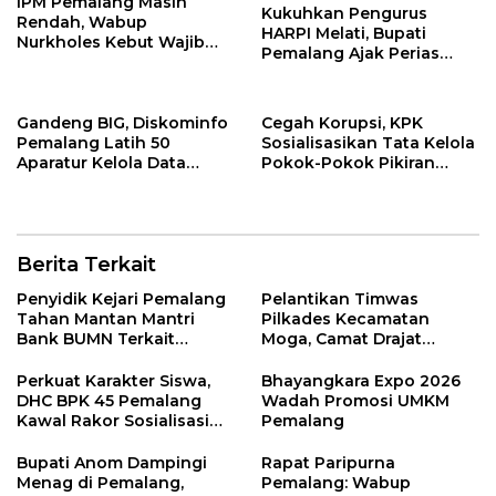
IPM Pemalang Masih
Kukuhkan Pengurus
Rendah, Wabup
HARPI Melati, Bupati
Nurkholes Kebut Wajib
Pemalang Ajak Perias
Belajar 1 Tahun Pra-SD
Jaga Warisan Budaya
Gandeng BIG, Diskominfo
Cegah Korupsi, KPK
Pemalang Latih 50
Sosialisasikan Tata Kelola
Aparatur Kelola Data
Pokok-Pokok Pikiran
Spasial Daerah
DPRD di Pemalang
Berita Terkait
Penyidik Kejari Pemalang
Pelantikan Timwas
Tahan Mantan Mantri
Pilkades Kecamatan
Bank BUMN Terkait
Moga, Camat Drajat
Korupsi Dana KUR
Ingatkan Aturan dan
Larangan
Perkuat Karakter Siswa,
Bhayangkara Expo 2026
DHC BPK 45 Pemalang
Wadah Promosi UMKM
Kawal Rakor Sosialisasi
Pemalang
Nilai Kejuangan 45 di
Petarukan
Bupati Anom Dampingi
Rapat Paripurna
Menag di Pemalang,
Pemalang: Wabup