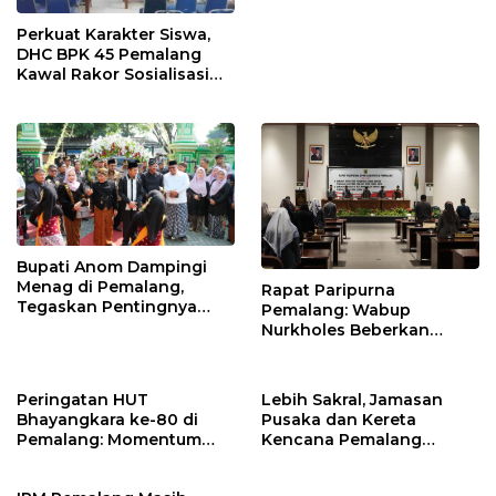
Perkuat Karakter Siswa,
DHC BPK 45 Pemalang
Kawal Rakor Sosialisasi
Nilai Kejuangan 45 di
Petarukan
Bupati Anom Dampingi
Menag di Pemalang,
Rapat Paripurna
Tegaskan Pentingnya
Pemalang: Wabup
Legalitas Hukum Buku
Nurkholes Beberkan
Nikah
Jawaban Atas 98
Masukan Fraksi DPRD
Peringatan HUT
Lebih Sakral, Jamasan
Bhayangkara ke-80 di
Pusaka dan Kereta
Pemalang: Momentum
Kencana Pemalang
Perkuat Toleransi dan
Digelar Malam Hari di
Kamtibmas
Ndalem Notonagoro