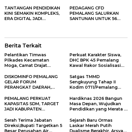
TANTANGAN PENDIDIKAN
PEDAGANG CFD
KINI SEMAKIN KOMPLEKS,
PEMALANG SALURKAN
ERA DIGITAL JADI
SANTUNAN UNTUK 56
TANTANGAN BESAR
ANAK YATIM PIATU
Berita Terkait
Pelantikan Timwas
Perkuat Karakter Siswa,
Pilkades Kecamatan
DHC BPK 45 Pemalang
Moga, Camat Drajat
Kawal Rakor Sosialisasi
Ingatkan Aturan dan
Nilai Kejuangan 45 di
Larangan
Petarukan
DISKOMINFO PEMALANG
Satgas TMMD
GELAR FORUM
Sengkuyung Tahap II
PERANGKAT DAERAH,
Kodim 0711/Pemalang
SUSUN RENCANA KERJA
Gelar Sosialisasi
TAHUN 2027
Administrasi
PEMALANG PERKUAT
Hardiknas 2026 Bangun
Kependudukan dan
KAPASITAS SDM, TARGET
Masa Depan, Wujudkan
Penyuluhan Pertanian
JADI KABUPATEN
Pendidikan yang Merata &
TERINFORMATIF 2026.
Inklusif.
Serah Terima Jabatan
Sejarah Baru Ormas
Direksi,Bupati Targetkan 5
Laskar Merah Putih
Besar Perusahan Air
Dualisme Berakhir, Arsyad