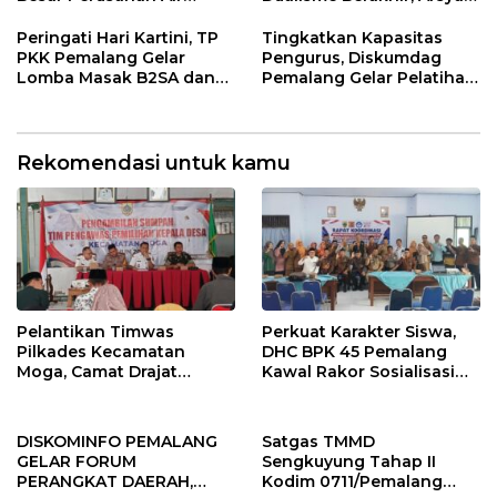
Minum Terbaik Di
Cannu Pimpin Persatuan.
Indonesia
Peringati Hari Kartini, TP
Tingkatkan Kapasitas
PKK Pemalang Gelar
Pengurus, Diskumdag
Lomba Masak B2SA dan
Pemalang Gelar Pelatihan
Seni Carving
Perkoperasian
Rekomendasi untuk kamu
Pelantikan Timwas
Perkuat Karakter Siswa,
Pilkades Kecamatan
DHC BPK 45 Pemalang
Moga, Camat Drajat
Kawal Rakor Sosialisasi
Ingatkan Aturan dan
Nilai Kejuangan 45 di
Larangan
Petarukan
DISKOMINFO PEMALANG
Satgas TMMD
GELAR FORUM
Sengkuyung Tahap II
PERANGKAT DAERAH,
Kodim 0711/Pemalang