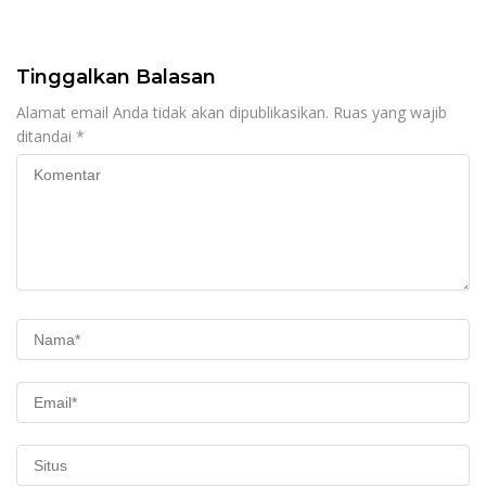
SUSUN RENCANA KERJA
Gelar Sosialisasi
TAHUN 2027
Administrasi
Kependudukan dan
Penyuluhan Pertanian
Tinggalkan Balasan
Alamat email Anda tidak akan dipublikasikan.
Ruas yang wajib
ditandai
*