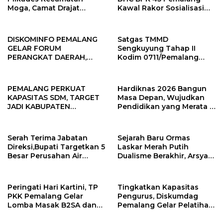
Moga, Camat Drajat
Kawal Rakor Sosialisasi
Ingatkan Aturan dan
Nilai Kejuangan 45 di
Larangan
Petarukan
DISKOMINFO PEMALANG
Satgas TMMD
GELAR FORUM
Sengkuyung Tahap II
PERANGKAT DAERAH,
Kodim 0711/Pemalang
SUSUN RENCANA KERJA
Gelar Sosialisasi
TAHUN 2027
Administrasi
Kependudukan dan
PEMALANG PERKUAT
Hardiknas 2026 Bangun
Penyuluhan Pertanian
KAPASITAS SDM, TARGET
Masa Depan, Wujudkan
JADI KABUPATEN
Pendidikan yang Merata &
TERINFORMATIF 2026.
Inklusif.
Serah Terima Jabatan
Sejarah Baru Ormas
Direksi,Bupati Targetkan 5
Laskar Merah Putih
Besar Perusahan Air
Dualisme Berakhir, Arsyad
Minum Terbaik Di
Cannu Pimpin Persatuan.
Indonesia
Peringati Hari Kartini, TP
Tingkatkan Kapasitas
PKK Pemalang Gelar
Pengurus, Diskumdag
Lomba Masak B2SA dan
Pemalang Gelar Pelatihan
Seni Carving
Perkoperasian