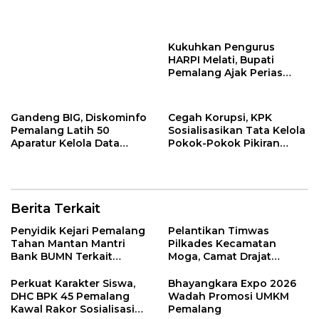
Kukuhkan Pengurus
HARPI Melati, Bupati
Pemalang Ajak Perias
Jaga Warisan Budaya
Gandeng BIG, Diskominfo
Cegah Korupsi, KPK
Pemalang Latih 50
Sosialisasikan Tata Kelola
Aparatur Kelola Data
Pokok-Pokok Pikiran
Spasial Daerah
DPRD di Pemalang
Berita Terkait
Penyidik Kejari Pemalang
Pelantikan Timwas
Tahan Mantan Mantri
Pilkades Kecamatan
Bank BUMN Terkait
Moga, Camat Drajat
Korupsi Dana KUR
Ingatkan Aturan dan
Larangan
Perkuat Karakter Siswa,
Bhayangkara Expo 2026
DHC BPK 45 Pemalang
Wadah Promosi UMKM
Kawal Rakor Sosialisasi
Pemalang