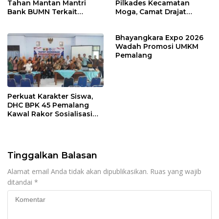
Tahan Mantan Mantri
Pilkades Kecamatan
Bank BUMN Terkait
Moga, Camat Drajat
Korupsi Dana KUR
Ingatkan Aturan dan
Larangan
Bhayangkara Expo 2026
Wadah Promosi UMKM
Pemalang
Perkuat Karakter Siswa,
DHC BPK 45 Pemalang
Kawal Rakor Sosialisasi
Nilai Kejuangan 45 di
Petarukan
Tinggalkan Balasan
Alamat email Anda tidak akan dipublikasikan.
Ruas yang wajib
ditandai
*