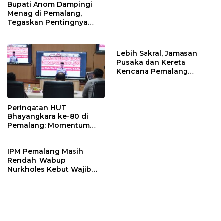
Bupati Anom Dampingi
Masukan Fraksi DPRD
Menag di Pemalang,
Tegaskan Pentingnya
Legalitas Hukum Buku
Nikah
Lebih Sakral, Jamasan
Pusaka dan Kereta
Kencana Pemalang
Digelar Malam Hari di
Ndalem Notonagoro
Peringatan HUT
Bhayangkara ke-80 di
Pemalang: Momentum
Perkuat Toleransi dan
Kamtibmas
IPM Pemalang Masih
Rendah, Wabup
Nurkholes Kebut Wajib
Belajar 1 Tahun Pra-SD