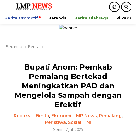
Berita Otomotif
Beranda
Berita Olahraga
Pilkada
Langsung
ke
konten
Beranda
Berita
Bupati Anom: Pemkab
Pemalang Bertekad
Meningkatkan PAD dan
Mengelola Sampah dengan
Efektif
Redaksi
-
Berita
,
Ekonomi
,
LMP News
,
Pemalang
,
Peristiwa
,
Sosial
,
TNI
Senin, 7 Juli 2025