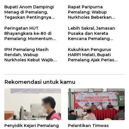
Nilai Kejuangan 45 di
Petarukan
Bupati Anom Dampingi
Rapat Paripurna
Menag di Pemalang,
Pemalang: Wabup
Tegaskan Pentingnya
Nurkholes Beberkan
Legalitas Hukum Buku
Jawaban Atas 98
Nikah
Masukan Fraksi DPRD
Peringatan HUT
Lebih Sakral, Jamasan
Bhayangkara ke-80 di
Pusaka dan Kereta
Pemalang: Momentum
Kencana Pemalang
Perkuat Toleransi dan
Digelar Malam Hari di
Kamtibmas
Ndalem Notonagoro
IPM Pemalang Masih
Kukuhkan Pengurus
Rendah, Wabup
HARPI Melati, Bupati
Nurkholes Kebut Wajib
Pemalang Ajak Perias
Belajar 1 Tahun Pra-SD
Jaga Warisan Budaya
Rekomendasi untuk kamu
Penyidik Kejari Pemalang
Pelantikan Timwas