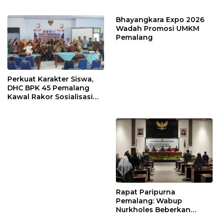
Korupsi Dana KUR
Ingatkan Aturan dan
Larangan
Bhayangkara Expo 2026
Wadah Promosi UMKM
Pemalang
Perkuat Karakter Siswa,
DHC BPK 45 Pemalang
Kawal Rakor Sosialisasi
Nilai Kejuangan 45 di
Petarukan
Rapat Paripurna
Pemalang: Wabup
Nurkholes Beberkan
Jawaban Atas 98