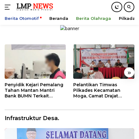
Berita Otomotif
Beranda
Berita Olahraga
Pilkada
Langsung
ke
konten
«
»
Penyidik Kejari Pemalang
Pelantikan Timwas
Tahan Mantan Mantri
Pilkades Kecamatan
Bank BUMN Terkait
Moga, Camat Drajat
Korupsi Dana KUR
Ingatkan Aturan dan
Larangan
Infrastruktur Desa.