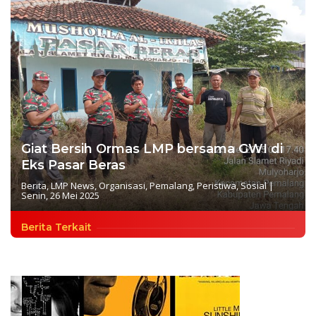
Giat Bersih Ormas LMP bersama GWI di
Eks Pasar Beras
Berita
,
LMP News
,
Organisasi
,
Pemalang
,
Peristiwa
,
Sosial
|
Senin, 26 Mei 2025
Berita Terkait