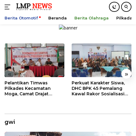
Berita Otomotif
Beranda
Berita Olahraga
Pilkada
Langsung
ke
konten
«
»
Pelantikan Timwas
Perkuat Karakter Siswa,
Pilkades Kecamatan
DHC BPK 45 Pemalang
Moga, Camat Drajat
Kawal Rakor Sosialisasi
Ingatkan Aturan dan
Nilai Kejuangan 45 di
Larangan
Petarukan
gwi