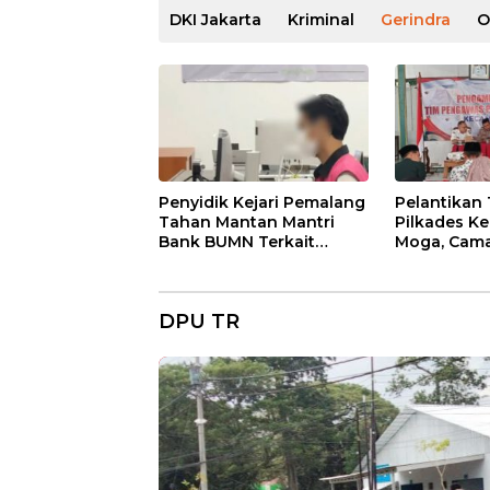
DKI Jakarta
Kriminal
Gerindra
O
Penyidik Kejari Pemalang
Pelantikan
Tahan Mantan Mantri
Pilkades K
Bank BUMN Terkait
Moga, Cama
Korupsi Dana KUR
Ingatkan A
Larangan
DPU TR