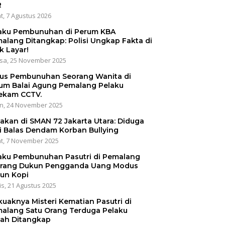
R
t, 7 Agustus 2026
aku Pembunuhan di Perum KBA
alang Ditangkap: Polisi Ungkap Fakta di
k Layar!
sa, 25 November 2025
us Pembunuhan Seorang Wanita di
um Balai Agung Pemalang Pelaku
ekam CCTV.
n, 24 November 2025
akan di SMAN 72 Jakarta Utara: Diduga
i Balas Dendam Korban Bullying
t, 7 November 2025
aku Pembunuhan Pasutri di Pemalang
rang Dukun Pengganda Uang Modus
un Kopi
s, 21 Agustus 2025
kuaknya Misteri Kematian Pasutri di
alang Satu Orang Terduga Pelaku
ah Ditangkap