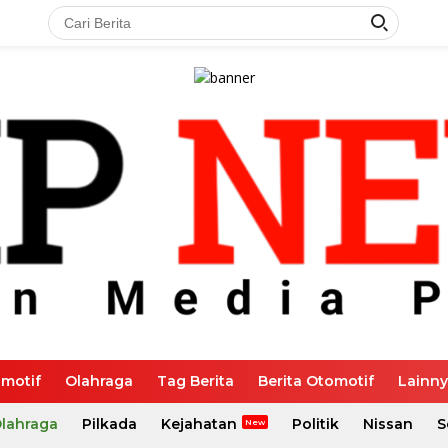
motif
Olahraga
Tag Berita
Berita Otomotif
Lainn
Olahraga
Pilkada
Kejahatan
Politik
Nissan
S