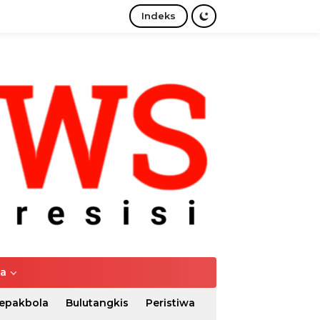
Indeks
tutup
ya
epakbola
Bulutangkis
Peristiwa