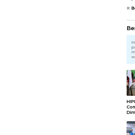
B
Be
I
p
m
w
HIP
Com
Dim
Pem
Maj
Mel