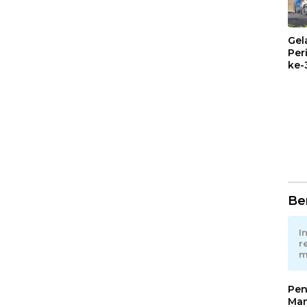
Gel
Per
ke-
Mul
Pem
Ber
I
r
m
Pen
Man