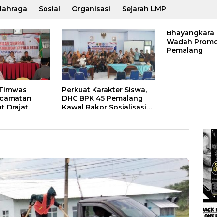
lahraga
Sosial
Organisasi
Sejarah LMP
Bhayangkara 
Wadah Promo
Pemalang
 Timwas
Perkuat Karakter Siswa,
ecamatan
DHC BPK 45 Pemalang
t Drajat
Kawal Rakor Sosialisasi
turan dan
Nilai Kejuangan 45 di
Petarukan