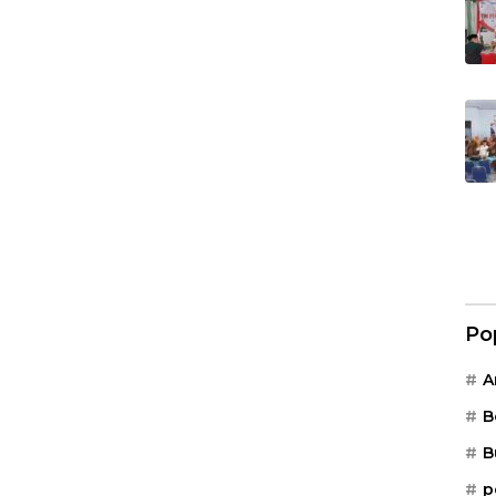
Po
A
B
B
p