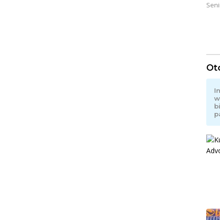
Seni
Ot
I
w
b
p