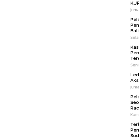
KU
Juma
Pel
Pem
Bali
Sela
Kas
Per
Ter
Seni
Led
Aks
Juma
Pel
Seo
Rac
Kami
Ter
Pem
Sud