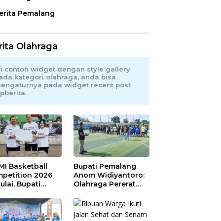
erita Pemalang
rita Olahraga
ni contoh widget dengan style gallery
ada kategori olahraga, anda bisa
engaturnya pada widget recent post
pberita.
MI Basketball
Bupati Pemalang
petition 2026
Anom Widiyantoro:
ulai, Bupati
Olahraga Pererat
alang: Olahraga
Hubungan Industrial
u, UMKM Ikut
di Hari Buruh
aju