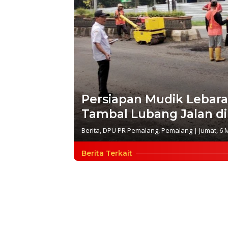
Persiapan Mudik Lebar
Tambal Lubang Jalan di
Berita
,
DPU PR Pemalang
,
Pemalang
|
Jumat, 6 
Berita Terkait