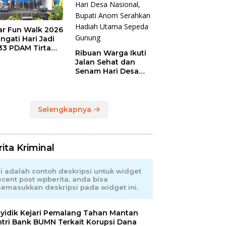
ar Fun Walk 2026
ingati Hari Jadi
33 PDAM Tirta
Ribuan Warga Ikuti
ia Kabupaten
Jalan Sehat dan
alang
Senam Hari Desa
Nasional, Bupati
Anom Serahkan
Hadiah Utama
Sepeda Gunung
Selengkapnya
ita Kriminal
ni adalah contoh deskripsi untuk widget
ecent post wpberita, anda bisa
emasukkan deskripsi pada widget ini.
yidik Kejari Pemalang Tahan Mantan
tri Bank BUMN Terkait Korupsi Dana