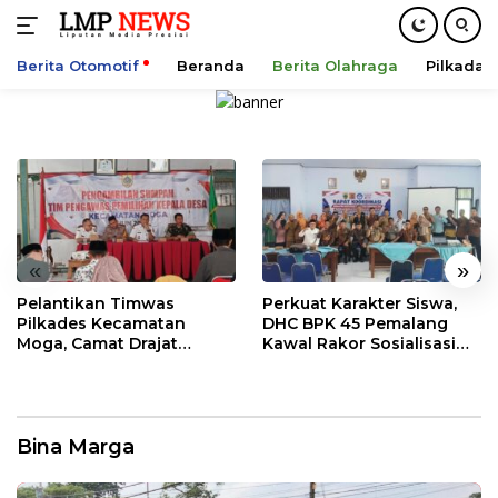
Berita Otomotif
Beranda
Berita Olahraga
Pilkada
Langsung
ke
konten
«
»
Pelantikan Timwas
Perkuat Karakter Siswa,
Pilkades Kecamatan
DHC BPK 45 Pemalang
Moga, Camat Drajat
Kawal Rakor Sosialisasi
Ingatkan Aturan dan
Nilai Kejuangan 45 di
Larangan
Petarukan
Bina Marga