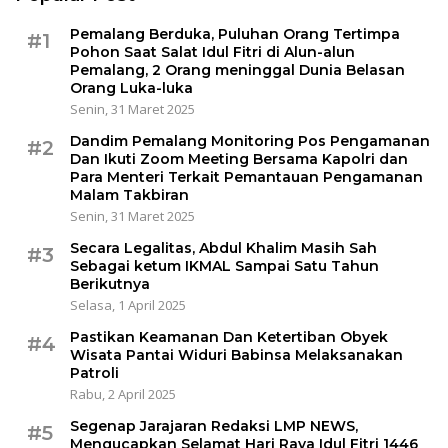
Pemalang Berduka, Puluhan Orang Tertimpa
#1
Pohon Saat Salat Idul Fitri di Alun-alun
Pemalang, 2 Orang meninggal Dunia Belasan
Orang Luka-luka
Senin, 31 Maret 2025
Dandim Pemalang Monitoring Pos Pengamanan
#2
Dan Ikuti Zoom Meeting Bersama Kapolri dan
Para Menteri Terkait Pemantauan Pengamanan
Malam Takbiran
Senin, 31 Maret 2025
Secara Legalitas, Abdul Khalim Masih Sah
#3
Sebagai ketum IKMAL Sampai Satu Tahun
Berikutnya
Selasa, 1 April 2025
Pastikan Keamanan Dan Ketertiban Obyek
#4
Wisata Pantai Widuri Babinsa Melaksanakan
Patroli
Rabu, 2 April 2025
Segenap Jarajaran Redaksi LMP NEWS,
#5
Mengucapkan Selamat Hari Raya Idul Fitri 1446