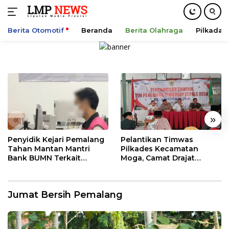
Berita Otomotif
Beranda
Berita Olahraga
Pilkada
Langsung
ke
konten
«
»
Penyidik Kejari Pemalang
Pelantikan Timwas
Tahan Mantan Mantri
Pilkades Kecamatan
Bank BUMN Terkait
Moga, Camat Drajat
Korupsi Dana KUR
Ingatkan Aturan dan
Larangan
Jumat Bersih Pemalang