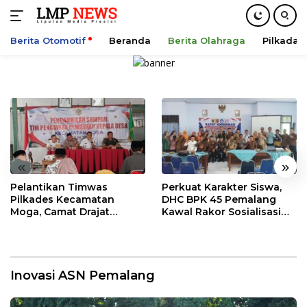
Berita Otomotif
Beranda
Berita Olahraga
Pilkada
Langsung
ke
konten
«
»
Pelantikan Timwas
Perkuat Karakter Siswa,
Pilkades Kecamatan
DHC BPK 45 Pemalang
Moga, Camat Drajat
Kawal Rakor Sosialisasi
Ingatkan Aturan dan
Nilai Kejuangan 45 di
Larangan
Petarukan
Inovasi ASN Pemalang