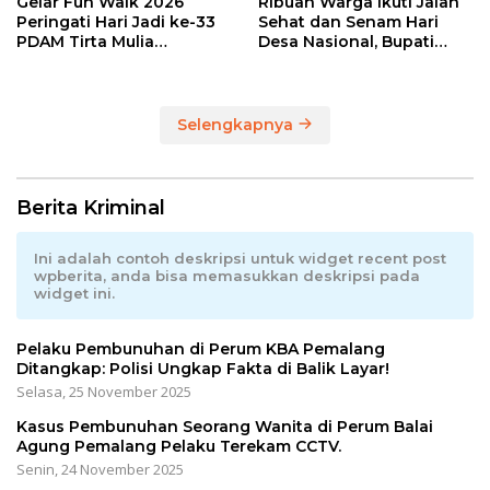
Gelar Fun Walk 2026
Ribuan Warga Ikuti Jalan
Peringati Hari Jadi ke-33
Sehat dan Senam Hari
PDAM Tirta Mulia
Desa Nasional, Bupati
Kabupaten Pemalang
Anom Serahkan Hadiah
Utama Sepeda Gunung
Selengkapnya
Berita Kriminal
Ini adalah contoh deskripsi untuk widget recent post
wpberita, anda bisa memasukkan deskripsi pada
widget ini.
Pelaku Pembunuhan di Perum KBA Pemalang
Ditangkap: Polisi Ungkap Fakta di Balik Layar!
Selasa, 25 November 2025
Kasus Pembunuhan Seorang Wanita di Perum Balai
Agung Pemalang Pelaku Terekam CCTV.
Senin, 24 November 2025