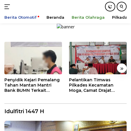
Berita Otomotif
Beranda
Berita Olahraga
Pilkada
Langsung
ke
konten
«
»
Penyidik Kejari Pemalang
Pelantikan Timwas
Tahan Mantan Mantri
Pilkades Kecamatan
Bank BUMN Terkait
Moga, Camat Drajat
Korupsi Dana KUR
Ingatkan Aturan dan
Larangan
Idulfitri 1447 H