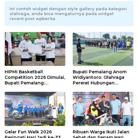
Ini contoh widget dengan style gallery pada kategori
olahraga, anda bisa mengaturnya pada widget
recent post wpberita.
HIPMI Basketball
Bupati Pemalang Anom
Competition 2026 Dimulai,
Widiyantoro: Olahraga
Bupati Pemalang:
Pererat Hubungan
Olahraga Maju, UMKM Ikut
Industrial di Hari Buruh
Melaju
Gelar Fun Walk 2026
Ribuan Warga Ikuti Jalan
Peringati Hari Jadi ke-33
Sehat dan Senam Hari