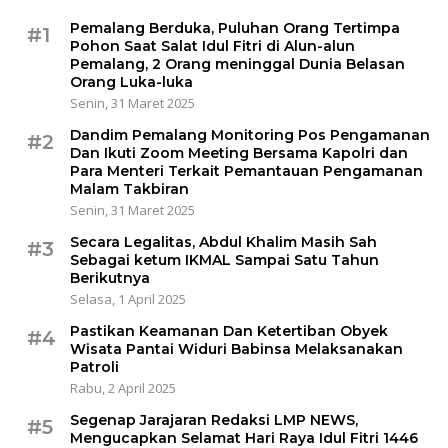
Pemalang Berduka, Puluhan Orang Tertimpa
#1
Pohon Saat Salat Idul Fitri di Alun-alun
Pemalang, 2 Orang meninggal Dunia Belasan
Orang Luka-luka
Senin, 31 Maret 2025
Dandim Pemalang Monitoring Pos Pengamanan
#2
Dan Ikuti Zoom Meeting Bersama Kapolri dan
Para Menteri Terkait Pemantauan Pengamanan
Malam Takbiran
Senin, 31 Maret 2025
Secara Legalitas, Abdul Khalim Masih Sah
#3
Sebagai ketum IKMAL Sampai Satu Tahun
Berikutnya
Selasa, 1 April 2025
Pastikan Keamanan Dan Ketertiban Obyek
#4
Wisata Pantai Widuri Babinsa Melaksanakan
Patroli
Rabu, 2 April 2025
Segenap Jarajaran Redaksi LMP NEWS,
#5
Mengucapkan Selamat Hari Raya Idul Fitri 1446