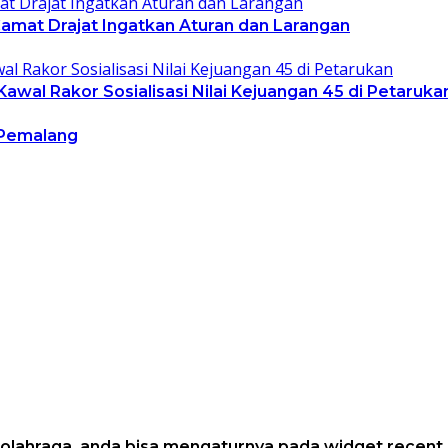
amat Drajat Ingatkan Aturan dan Larangan
wal Rakor Sosialisasi Nilai Kejuangan 45 di Petaruka
Pemalang
i olahraga, anda bisa mengaturnya pada widget recent