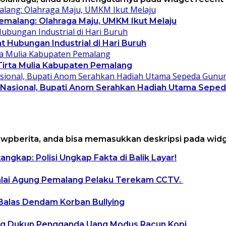
Pemalang: Olahraga Maju, UMKM Ikut Melaju
 Hubungan Industrial di Hari Buruh
 Tirta Mulia Kabupaten Pemalang
a Nasional, Bupati Anom Serahkan Hadiah Utama Sepe
t wpberita, anda bisa memasukkan deskripsi pada widge
gkap: Polisi Ungkap Fakta di Balik Layar!
alai Agung Pemalang Pelaku Terekam CCTV.
 Balas Dendam Korban Bullying
ng Dukun Pengganda Uang Modus Racun Kopi