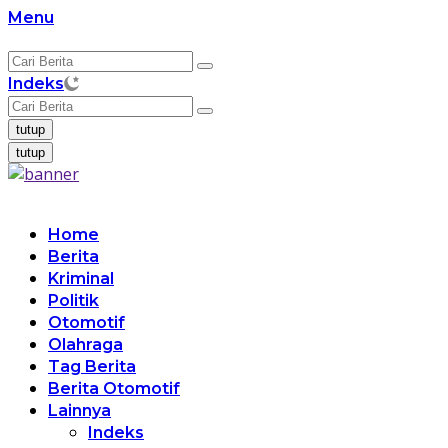
Langsung
Menu
ke
konten
Indeks
tutup
tutup
Home
Berita
Kriminal
Politik
Otomotif
Olahraga
Tag Berita
Berita Otomotif
Lainnya
Indeks