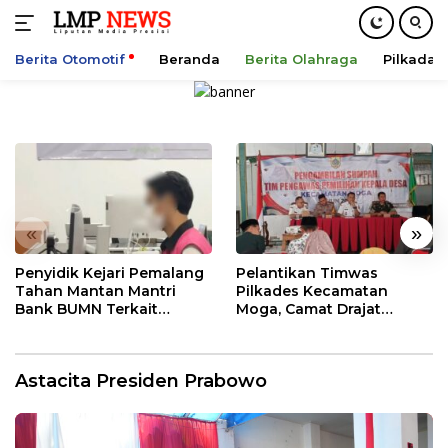
Berita Otomotif
Beranda
Berita Olahraga
Pilkada
Langsung
ke
konten
«
»
Penyidik Kejari Pemalang
Pelantikan Timwas
Tahan Mantan Mantri
Pilkades Kecamatan
Bank BUMN Terkait
Moga, Camat Drajat
Korupsi Dana KUR
Ingatkan Aturan dan
Larangan
Astacita Presiden Prabowo